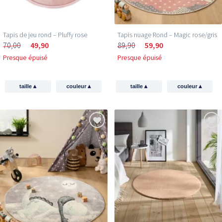
Tapis de jeu rond – Pluffy rose
Tapis nuage Rond – Magic rose/gris
70,00
49,90
89,90
59,90
Presque épuisé
Presque épuisé
▴
▴
▴
▴
taille
couleur
taille
couleur