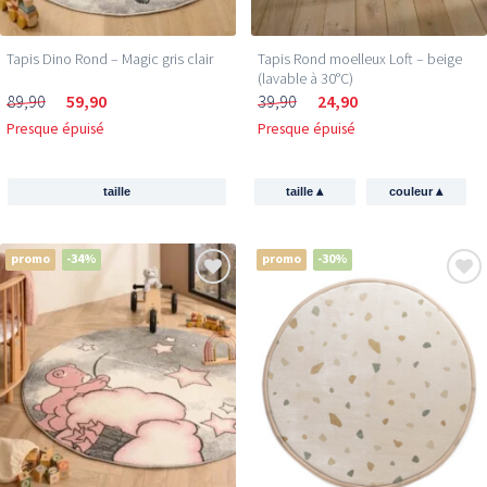
Tapis Dino Rond – Magic gris clair
Tapis Rond moelleux Loft – beige
(lavable à 30°C)
89,90
59,90
39,90
24,90
Presque épuisé
Presque épuisé
▴
▴
taille
taille
couleur
promo
-34%
promo
-30%