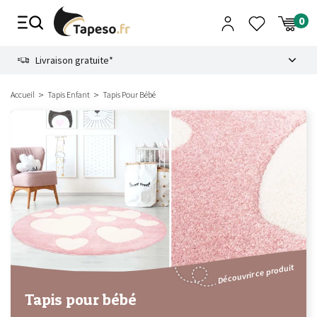
Passer
au
contenu
8.6
Livraison gratuite*
Accueil
Tapis Enfant
Tapis Pour Bébé
Découvrir ce produit
Tapis pour bébé