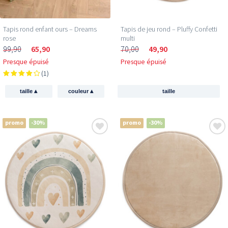
Tapis rond enfant ours – Dreams
Tapis de jeu rond – Pluffy Confetti
rose
multi
99,90
65,90
70,00
49,90
Presque épuisé
Presque épuisé
(1)
▴
▴
taille
couleur
taille
promo
-30%
promo
-30%