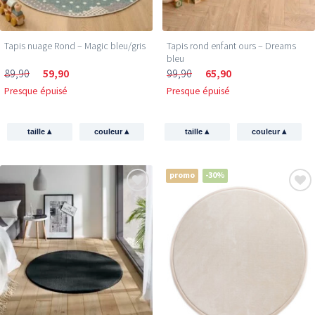
Tapis nuage Rond – Magic bleu/gris
Tapis rond enfant ours – Dreams
bleu
89,90
59,90
99,90
65,90
Presque épuisé
Presque épuisé
▴
▴
▴
▴
taille
couleur
taille
couleur
promo
-30%