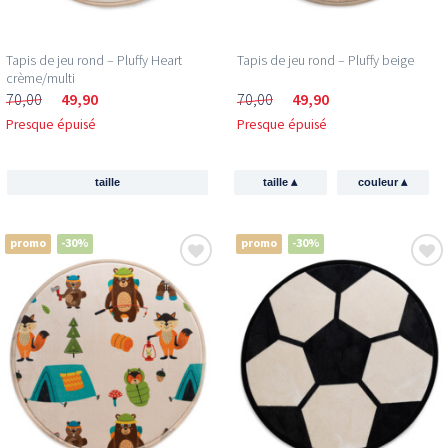
Tapis de jeu rond – Pluffy Heart
Tapis de jeu rond – Pluffy beige
crème/multi
70,00
49,90
70,00
49,90
Presque épuisé
Presque épuisé
▴
▴
taille
taille
couleur
promo
-30%
promo
-30%