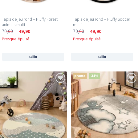
Tapis de jeu rond – Pluffy Forest
Tapis de jeu rond – Pluffy Soccer
animals multi
multi
70,00
49,90
70,00
49,90
Presque épuisé
Presque épuisé
taille
taille
promo
-34%