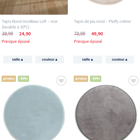
Tapis Rond moelleux Loft – noir
Tapis de jeu rond – Pluffy crème
(lavable à 30°C)
39,90
24,90
70,00
49,90
Presque épuisé
Presque épuisé
▴
▴
▴
▴
taille
couleur
taille
couleur
promo
-30%
promo
-30%