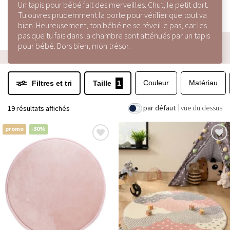
Un tapis pour bébé fait des merveilles. Chut, le petit dort.
Tu ouvres prudemment la porte pour vérifier que tout va
bien. Heureusement, ton bébé ne se réveille pas, car les
pas que tu fais dans la chambre sont atténués par un tapis
pour bébé. Dors bien, mon trésor.
Couleur
Matériau
Filtres et tri
Taille
1
par défaut
vue du dessus
19 résultats affichés
promo
-30%