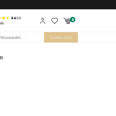
8.6
/10
vis
Nouveautés
Soldes d'été
EN