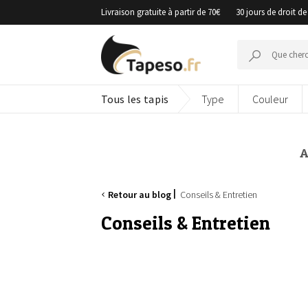
Passer
Livraison gratuite à partir de 70€
30 jours de droit de
au
contenu
Recherche
pour :
Tous les tapis
Type
Couleur
A
Retour au blog
Conseils & Entretien
Conseils & Entretien