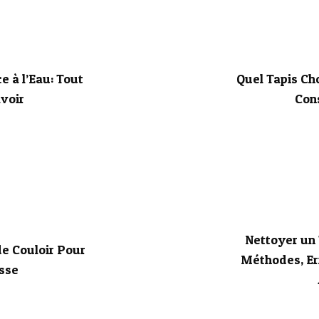
e à l’Eau: Tout
Quel Tapis Cho
avoir
Cons
Nettoyer un 
e Couloir Pour
Méthodes, Err
isse