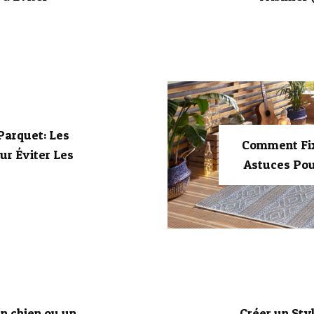
arquet: Les
Comment Fixe
ur Éviter Les
Astuces Pou
un chien ou un
Créer un Sty