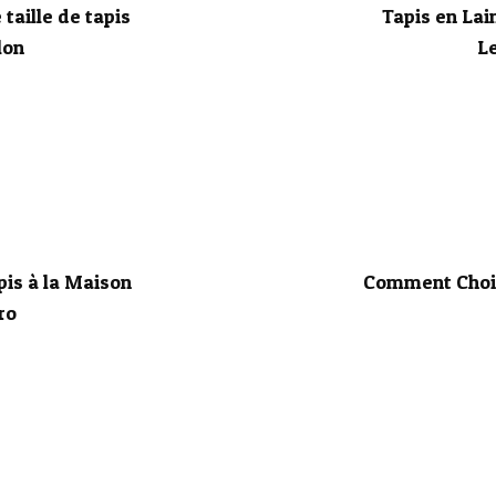
taille de tapis
Tapis en Lai
lon
Le
is à la Maison
Comment Chois
ro