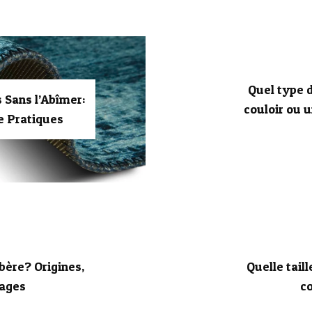
Quel type d
Sans l’Abîmer:
couloir ou 
 Pratiques
bère? Origines,
Quelle taill
tages
c