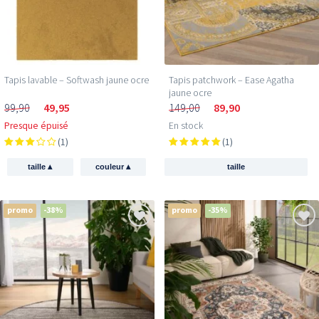
Tapis lavable – Softwash jaune ocre
Tapis patchwork – Ease Agatha
jaune ocre
99,90
49,95
149,00
89,90
Presque épuisé
En stock
(1)
(1)
▴
▴
taille
couleur
taille
promo
-38%
promo
-35%