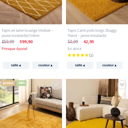
Tapis en laine losange Vinduer –
Tapis Carré poils longs Shaggy
jaune moutarde/Crème
Trend – jaune moutarde
850,00
599,90
50,00
42,95
Presque épuisé
En stock
(1)
▴
▴
▴
▴
taille
couleur
taille
couleur
promo
-44%