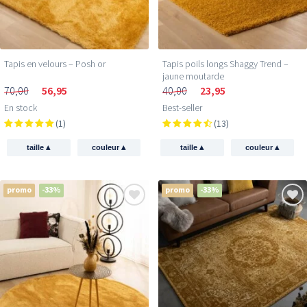
Tapis en velours – Posh or
Tapis poils longs Shaggy Trend –
jaune moutarde
70,00
56,95
40,00
23,95
En stock
Best-seller
(1)
(13)
▴
▴
▴
▴
taille
couleur
taille
couleur
promo
-33%
promo
-33%