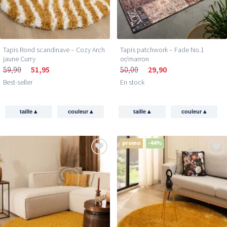
Tapis Rond scandinave – Cozy Arch
Tapis patchwork – Fade No.1
jaune Curry
or/marron
59,90
51,95
50,00
29,90
Best-seller
En stock
▴
▴
▴
▴
taille
couleur
taille
couleur
promo
-44%