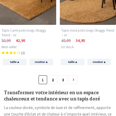
Tapis Carré poils longs Shaggy
Tapis rond poils longs Shaggy Trend
Trend – or
– or
50,00
42,95
40,00
34,95
Best-seller
En stock
(2)
▴
▴
▴
▴
taille
couleur
taille
couleur
1
2
3
Transformez votre intérieur en un espace
chaleureux et tendance avec un tapis doré
La couleur dorée, symbole de luxe et de raffinement, apporte
une touche d’éclat et de chaleur à n’importe quel intérieur, ce