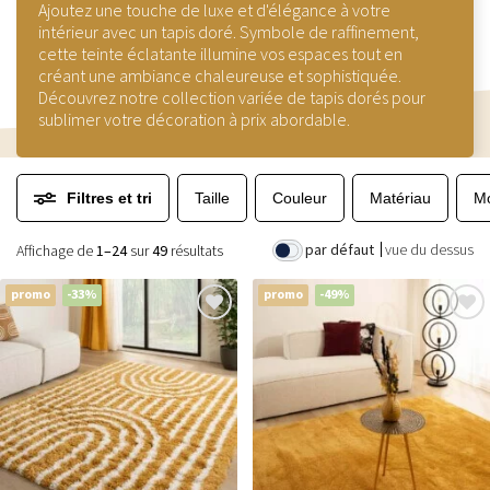
Ajoutez une touche de luxe et d'élégance à votre
intérieur avec un tapis doré. Symbole de raffinement,
cette teinte éclatante illumine vos espaces tout en
créant une ambiance chaleureuse et sophistiquée.
Découvrez notre collection variée de tapis dorés pour
sublimer votre décoration à prix abordable.
Filtres et tri
Taille
Couleur
Matériau
Mo
par défaut
vue du dessus
Affichage de
1–24
sur
49
résultats
promo
-33%
promo
-49%