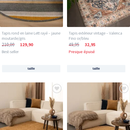
Reçois 5 € de réduction
sur ton premier achat !
Tapis rond en laine Lett rayé – jaune
Tapis extérieur vintage – Valenca
Inscris-toi et sois le premier à découvrir les
moutarde/gris
Fino or/bleu
nouvelles collections et les offres exclusives.
210,00
129,90
49,95
32,95
Email
Best-seller
Presque épuisé
taille
taille
Je profite de ma réduction →
350.000+ peronnes
t'ont
déjà rejoint