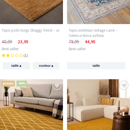
Tapis poils longs Shaggy Trend – or
Tapis extérieur vintage carré –
Valenca Nova or/bleu
40,00
23,95
79,95
44,95
Best-seller
Best-seller
(1)
▴
▴
taille
couleur
taille
promo
-36%