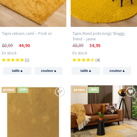
Tapis velours carré – Posh or
Tapis Rond poils longs Shaggy
Trend – jaune
80,00
44,90
40,00
34,95
En stock
En stock
(1)
(4)
▴
▴
▴
▴
taille
couleur
taille
couleur
promo
-50%
promo
-40%