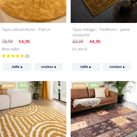
Tapis velours Rond – Flair or
Tapis vintage – Traditions – jaune
moutarde
79,90
54,95
60,00
44,95
Best-seller
En stock
(3)
▴
▴
▴
▴
taille
couleur
taille
couleur
promo
-35%
promo
-40%