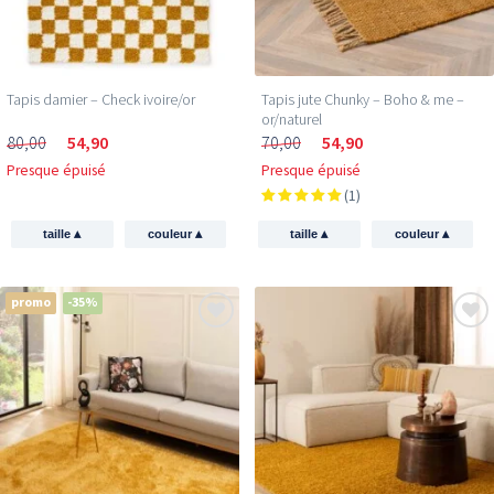
Tapis damier – Check ivoire/or
Tapis jute Chunky – Boho & me –
or/naturel
80,00
54,90
70,00
54,90
Presque épuisé
Presque épuisé
(1)
▴
▴
▴
▴
taille
couleur
taille
couleur
promo
-35%