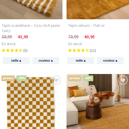
Tapis scandinave – Cozy Arch jaune
Tapis velours – Flair or
Curry
59,90
43,95
79,90
40,95
En stock
En stock
(5)
(11)
▴
▴
▴
▴
taille
couleur
taille
couleur
promo
-39%
promo
-26%