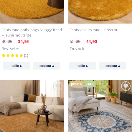
Tapis rond poils longs Shaggy Trend
Tapis velours rond – Posh or
– jaune moutarde
40,00
34,95
55,00
44,90
Best-seller
En stock
(1)
▴
▴
▴
▴
taille
couleur
taille
couleur
promo
-44%