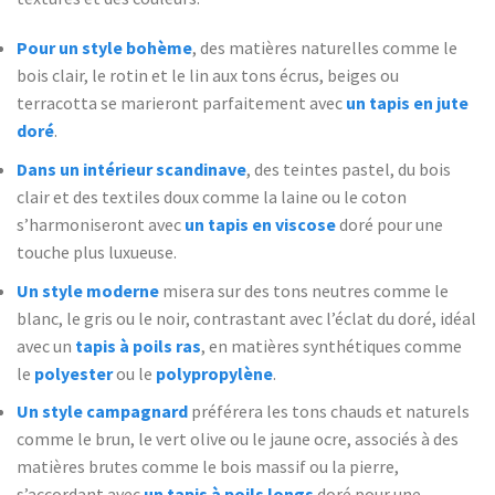
Pour un style bohème
, des matières naturelles comme le
bois clair, le rotin et le lin aux tons écrus, beiges ou
terracotta se marieront parfaitement avec
un tapis en jute
doré
.
Dans un intérieur scandinave
, des teintes pastel, du bois
clair et des textiles doux comme la laine ou le coton
s’harmoniseront avec
un tapis en viscose
doré pour une
touche plus luxueuse.
Un style moderne
misera sur des tons neutres comme le
blanc, le gris ou le noir, contrastant avec l’éclat du doré, idéal
avec un
tapis à poils ras
, en matières synthétiques comme
le
polyester
ou le
polypropylène
.
Un style campagnard
préférera les tons chauds et naturels
comme le brun, le vert olive ou le jaune ocre, associés à des
matières brutes comme le bois massif ou la pierre,
s’accordant avec
un tapis à poils longs
doré pour une