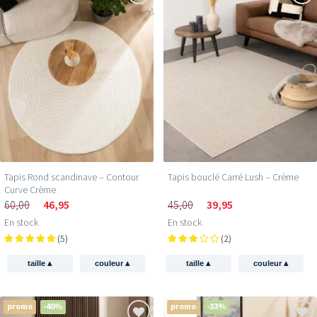
Tapis Rond scandinave – Contour
Tapis bouclé Carré Lush – Crème
Curve Crème
60,00
46,95
45,00
39,95
En stock
En stock
(5)
(2)
▴
▴
▴
▴
taille
couleur
taille
couleur
promo
-40%
promo
-33%