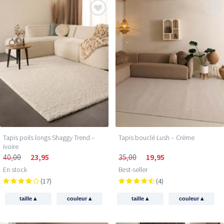
Tapis poils longs Shaggy Trend –
Tapis bouclé Lush – Crème
ivoire
40,00
23,95
35,00
19,95
En stock
Best-seller
(17)
(4)
▴
▴
▴
▴
taille
couleur
taille
couleur