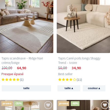
Tapis scandinave – Ridge Nari
Tapis Carré poils longs Shaggy
crème/beige
Trend – ivoire
100,00
64,90
50,00
34,90
Presque épuisé
Best-seller
(1)
(11)
▴
▴
taille
taille
couleur
promo
-35%
promo
-40%