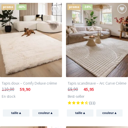
promo
-46%
promo
-34%
Tapis doux – Comfy Deluxe crème
Tapis scandinave – Arc Curve Crème
110,00
59,90
69,90
45,95
En stock
Best-seller
(11)
▴
▴
▴
▴
taille
couleur
taille
couleur