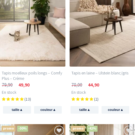
Tapis moelleux poils longs – Comfy
Tapis en laine – Ulstein blanc/gris
Plus – Crème
79,90
49,90
70,00
44,90
En stock
En stock
(13)
(2)
▴
▴
▴
▴
taille
couleur
taille
couleur
promo
-30%
promo
-42%