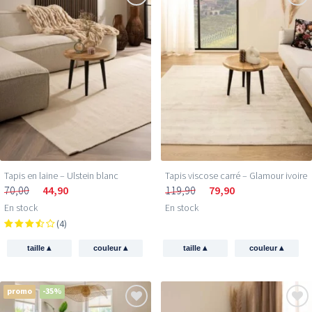
Tapis en laine – Ulstein blanc
Tapis viscose carré – Glamour ivoire
70,00
44,90
119,90
79,90
En stock
En stock
(4)
▴
▴
▴
▴
taille
couleur
taille
couleur
promo
-35%