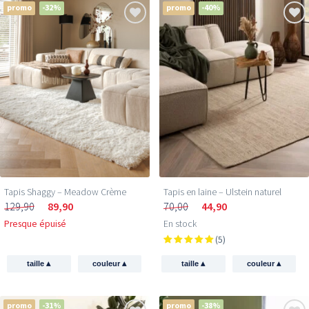
promo
-32%
promo
-40%
Tapis Shaggy – Meadow Crème
Tapis en laine – Ulstein naturel
129,90
89,90
70,00
44,90
Presque épuisé
En stock
(5)
▴
▴
▴
▴
taille
couleur
taille
couleur
promo
-31%
promo
-38%