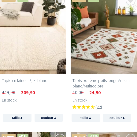
Tapis en laine – Fjell blanc
Tapis bohème poils longs Artisan –
blanc/Multicolore
449,90
309,90
40,00
24,90
En stock
En stock
(22)
▴
▴
▴
▴
taille
couleur
taille
couleur
promo
-41%
promo
-33%