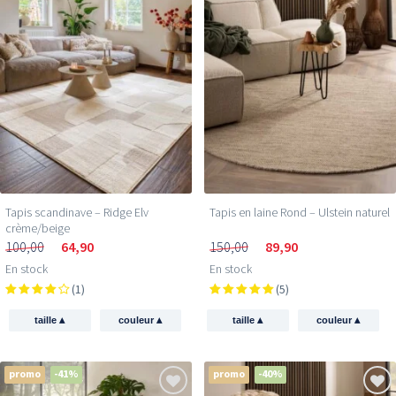
Tapis scandinave – Ridge Elv
Tapis en laine Rond – Ulstein naturel
crème/beige
100,00
64,90
150,00
89,90
En stock
En stock
(1)
(5)
▴
▴
▴
▴
taille
couleur
taille
couleur
promo
-41%
promo
-40%