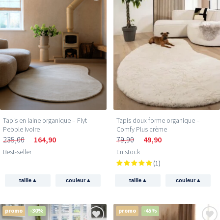
Reçois 5 € de réduction
sur ton premier achat !
Inscris-toi et sois le premier à découvrir les
nouvelles collections et les offres exclusives.
Email
Tapis en laine organique – Flyt
Tapis doux forme organique –
Pebble ivoire
Comfy Plus crème
235,00
164,90
79,90
49,90
Je profite de ma réduction →
Best-seller
En stock
(1)
350.000+ peronnes
t'ont
déjà rejoint
▴
▴
▴
▴
taille
couleur
taille
couleur
promo
-30%
promo
-45%