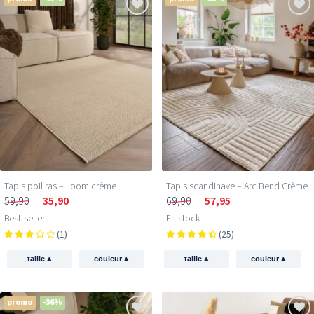
Tapis poil ras​ – Loom crème
Tapis scandinave – Arc Bend Crème
59,90
35,90
69,90
57,95
Best-seller
En stock
(1)
(25)
▴
▴
▴
▴
taille
couleur
taille
couleur
promo
-36%