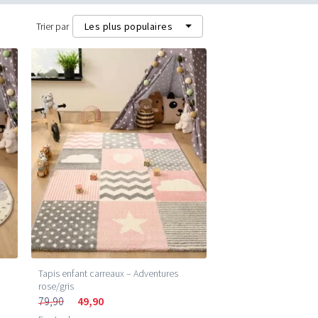
Trier par
Les plus populaires
Les plus populaires
Les plus récents
Prix les plus bas (m²)
Prix les plus élevés (m²)
Tapis enfant carreaux – Adventures
rose/gris
79,90
49,90