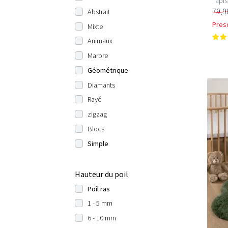
Tapis
79,9
Abstrait
Pres
Mixte
Animaux
Marbre
Géométrique
Diamants
Rayé
zigzag
Blocs
Simple
Hauteur du poil
Poil ras
1 - 5 mm
6 - 10 mm