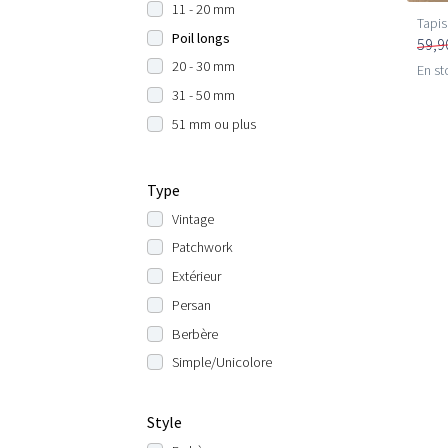
11 - 20 mm
Tapis
Poil longs
59,9
20 - 30 mm
En st
31 - 50 mm
51 mm ou plus
Type
Vintage
Patchwork
Extérieur
Persan
Berbère
Simple/Unicolore
Style