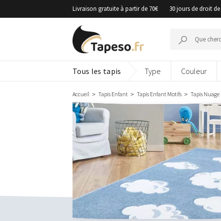
Passer
Livraison gratuite à partir de 70€
30 jours de droit de
au
contenu
Recherche
pour :
Tous les tapis
Type
Couleur
Accueil
Tapis Enfant
Tapis Enfant Motifs
Tapis Nuage