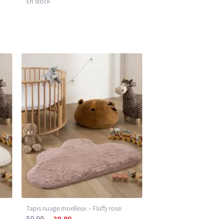
En stock
Tapis nuage moelleux – Fluffy rose
59,90
39,90