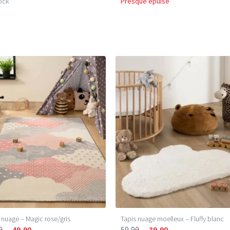
ock
Presque épuisé
 nuage – Magic rose/gris
Tapis nuage moelleux – Fluffy blanc
0
49,90
59,90
39,90