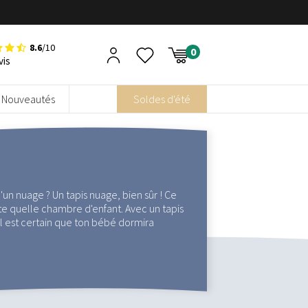
8.6
/10
vis
Nouveautés
Soldes d'été
'un nuage ? Un tapis nuage, bien sûr ! Ce
e quelle chambre d'enfant. Avec un tapis
 il est certain que ton bébé dormira