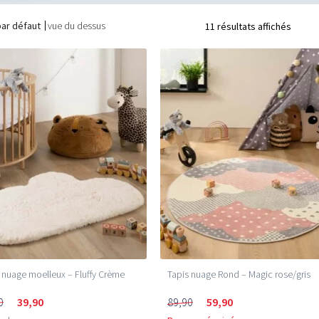
par défaut
vue du dessus
11 résultats affichés
 nuage moelleux – Fluffy Crème
Tapis nuage Rond – Magic rose/gris
0
39,90
89,90
59,90