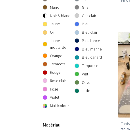
En st
300 cm rond
300x300 cm
160x230 cm
Marron
Gris
200x290 cm
Noir & blanc
Gris clair
240x340 cm
Jaune
Bleu
300x400 cm
Or
Bleu clair
Jaune
Bleu foncé
moutarde
Bleu marine
Orange
Bleu canard
Terracota
Turquoise
Rouge
Vert
Rose clair
Olive
Rose
Jade
Violet
Multicolore
Tapis
Matériau
79,9