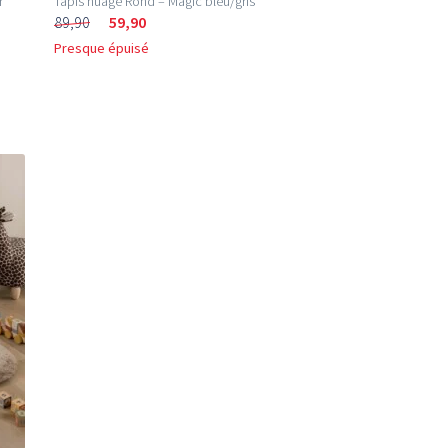
r
Tapis nuage Rond – Magic bleu/gris
89,90
59,90
Presque épuisé