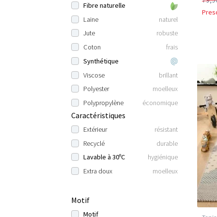
Fibre naturelle
Pres
Laine
naturel
Jute
robuste
Coton
frais
Synthétique
Viscose
brillant
Polyester
moelleux
Polypropylène
économique
Caractéristiques
Extérieur
résistant
Recyclé
durable
Lavable à 30ºC
hygiénique
Extra doux
moelleux
Motif
Motif