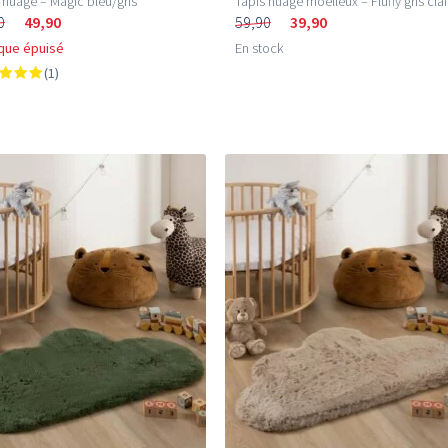
 nuage – Magic bleu/gris
Tapis nuage moelleux – Fluffy gris clai
0
49,90
59,90
39,90
que épuisé
En stock
(1)