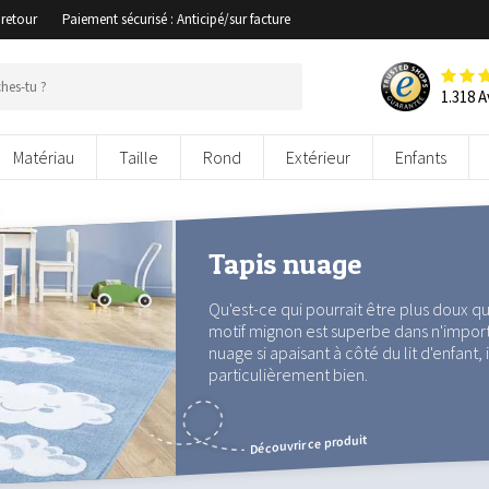
 retour
Paiement sécurisé : Anticipé/sur facture
1.318 A
Matériau
Taille
Rond
Extérieur
Enfants
Tapis nuage
Qu'est-ce qui pourrait être plus doux qu
motif mignon est superbe dans n'import
nuage si apaisant à côté du lit d'enfant,
particulièrement bien.
Découvrir ce produit