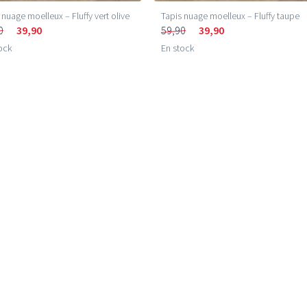
 nuage moelleux – Fluffy vert olive
Tapis nuage moelleux – Fluffy taupe
0
39,90
59,90
39,90
ock
En stock