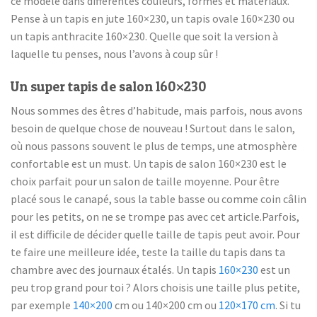
ce modèle dans différentes couleurs, formes et matériaux.
Pense à un tapis en jute 160×230, un tapis ovale 160×230 ou
un tapis anthracite 160×230. Quelle que soit la version à
laquelle tu penses, nous l’avons à coup sûr !
Un super tapis de salon 160×230
Nous sommes des êtres d’habitude, mais parfois, nous avons
besoin de quelque chose de nouveau ! Surtout dans le salon,
où nous passons souvent le plus de temps, une atmosphère
confortable est un must. Un tapis de salon 160×230 est le
choix parfait pour un salon de taille moyenne. Pour être
placé sous le canapé, sous la table basse ou comme coin câlin
pour les petits, on ne se trompe pas avec cet article.Parfois,
il est difficile de décider quelle taille de tapis peut avoir. Pour
te faire une meilleure idée, teste la taille du tapis dans ta
chambre avec des journaux étalés. Un tapis
160×230
est un
peu trop grand pour toi ? Alors choisis une taille plus petite,
par exemple
140×200
cm ou 140×200 cm ou
120×170 cm
. Si tu