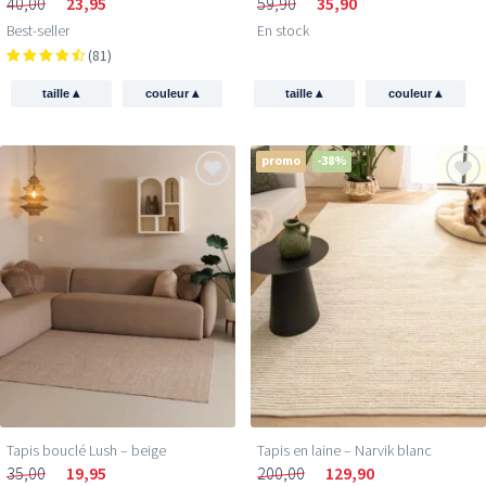
40,00
23,95
59,90
35,90
Best-seller
En stock
(81)
▴
▴
▴
▴
taille
couleur
taille
couleur
promo
-38%
Tapis bouclé Lush – beige
Tapis en laine – Narvik blanc
35,00
19,95
200,00
129,90