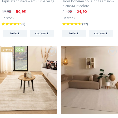
Tapis scandinave – Arc Curve beige
Tapis bohème poils longs Artisan –
blanc/Multicolore
69,90
50,95
40,00
24,90
En stock
En stock
(8)
(22)
▴
▴
▴
▴
taille
couleur
taille
couleur
promo
-32%