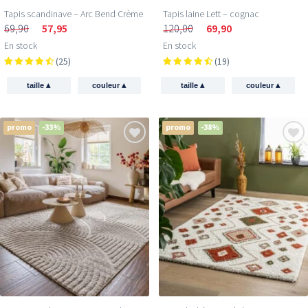
Tapis scandinave – Arc Bend Crème
Tapis laine Lett – cognac
69,90
57,95
120,00
69,90
En stock
En stock
(25)
(19)
▴
▴
▴
▴
taille
couleur
taille
couleur
promo
-33%
promo
-38%