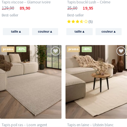
Tapis bouclé Lush – Crème
Tapis viscose – Glamour ivoire
35,00
19,95
129,90
89,90
Best-seller
Best-seller
(5)
▴
▴
▴
▴
taille
couleur
taille
couleur
promo
-41%
promo
-40%
Tapis poil ras​ – Loom argent
Tapis en laine – Ulstein blanc