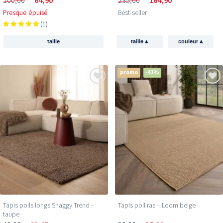
100,00
64,90
235,00
164,90
Presque épuisé
Best-seller
(1)
▴
▴
taille
taille
couleur
promo
-41%
Tapis poils longs Shaggy Trend –
Tapis poil ras​ – Loom beige
taupe