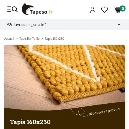
Passer
au
contenu
8.6
Livraison gratuite*
Accueil
Tapis Par Taille
Tapis 160x230
Découvrir ce produit
Tapis 160x230