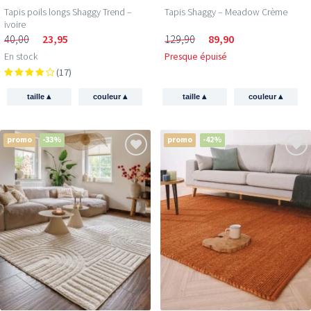
Tapis poils longs Shaggy Trend –
Tapis Shaggy – Meadow Crème
ivoire
40,00
23,95
129,90
89,90
En stock
Presque épuisé
(17)
▴
▴
▴
▴
taille
couleur
taille
couleur
promo
-33%
promo
-42%