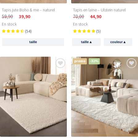
Tapis jute Boho & me – naturel
Tapis en laine – Ulstein naturel
59,90
39,90
70,00
44,90
En stock
En stock
(54)
(5)
▴
▴
taille
taille
couleur
promo
-32%