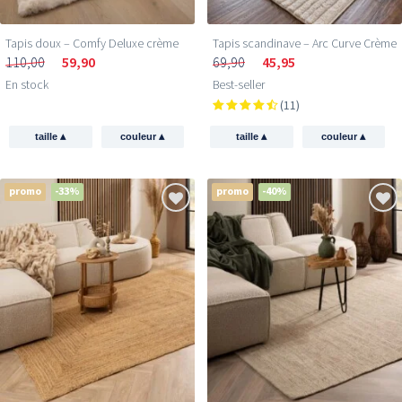
Tapis doux – Comfy Deluxe crème
Tapis scandinave – Arc Curve Crème
110,00
59,90
69,90
45,95
En stock
Best-seller
(11)
▴
▴
▴
▴
taille
couleur
taille
couleur
promo
-33%
promo
-40%