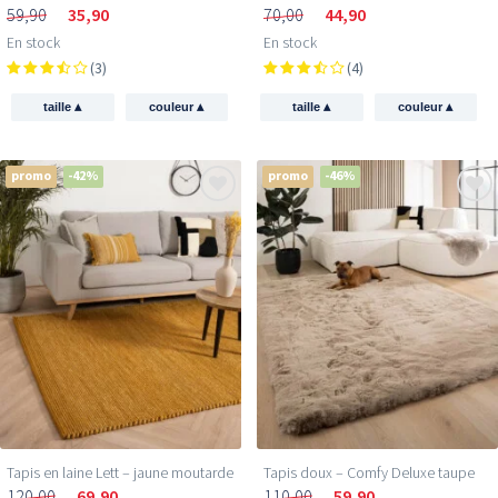
59,90
35,90
70,00
44,90
En stock
En stock
(3)
(4)
▴
▴
▴
▴
taille
couleur
taille
couleur
promo
-42%
promo
-46%
Tapis en laine Lett – jaune moutarde
Tapis doux – Comfy Deluxe taupe
120,00
69,90
110,00
59,90