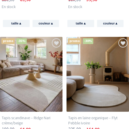
En stock
En stock
▴
▴
▴
▴
taille
couleur
taille
couleur
promo
-35%
promo
-30%
Tapis scandinave – Ridge Nari
Tapis en laine organique – Flyt
crème/beige
Pebble ivoire