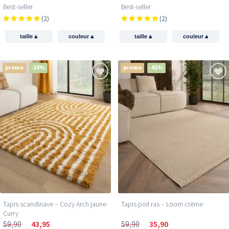
Best-seller
Best-seller
(2)
(2)
▴
▴
▴
▴
taille
couleur
taille
couleur
promo
-33%
promo
-41%
Tapis scandinave – Cozy Arch jaune
Tapis poil ras​ – Loom crème
Curry
59,90
43,95
59,90
35,90