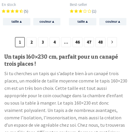
En stock
Best-seller
(5)
(1)
▴
▴
▴
▴
taille
couleur
taille
couleur
1
2
3
4
…
46
47
48
Un tapis 160×230 cm, parfait pour un canapé
trois places !
Si tu cherches un tapis qui s’adapte bien à un canapé trois
places, un modèle de taille moyenne comme le tapis 160×230
cm est un très bon choix. Cette taille est tout aussi
appropriée pour le coin couchage dans la chambre d’enfant
ou sous la table à manger. Le tapis 160×230 est donc
vraiment polyvalent. Un tapis a de nombreux avantages,
comme l’isolation, l’insonorisation, mais aussi la création
d’un espace de vie agréable chez soi. Chez nous, tu trouveras