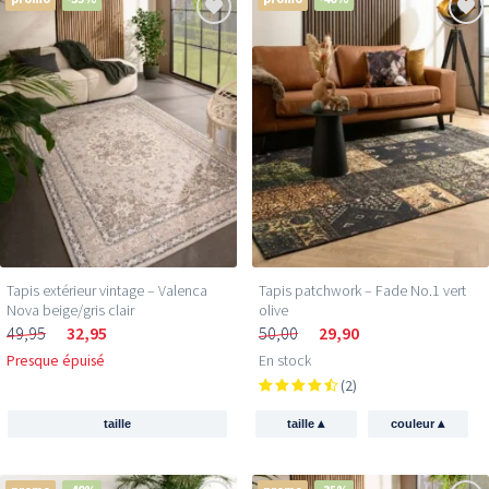
Tapis extérieur vintage – Valenca
Tapis patchwork – Fade No.1 vert
Nova beige/gris clair
olive
49,95
32,95
50,00
29,90
Presque épuisé
En stock
(2)
▴
▴
taille
taille
couleur