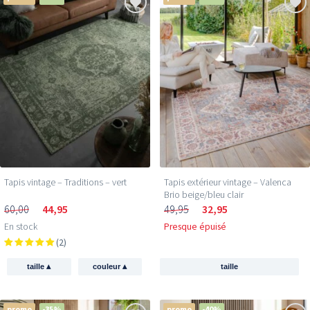
Tapis vintage – Traditions – vert
Tapis extérieur vintage – Valenca
Brio beige/bleu clair
60,00
44,95
49,95
32,95
En stock
Presque épuisé
(2)
▴
▴
taille
couleur
taille
promo
-35%
promo
-40%