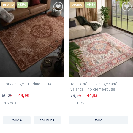
promo
-33%
promo
-44%
Reçois 5 € de réduction
sur ton premier achat !
Inscris-toi et sois le premier à découvrir les
nouvelles collections et les offres exclusives.
Email
Je profite de ma réduction →
Tapis vintage – Traditions – Rouille
Tapis extérieur vintage carré –
Valenca Fino crème/rouge
60,00
44,95
79,95
44,95
350.000+ peronnes
t'ont
déjà rejoint
En stock
En stock
▴
▴
taille
couleur
taille