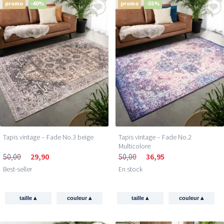
promo
-40%
promo
-55%
Tapis vintage – Fade No.3 beige
Tapis vintage – Fade No.2
Multicolore
50,00
29,90
50,00
36,95
Best-seller
En stock
▴
▴
▴
▴
taille
couleur
taille
couleur