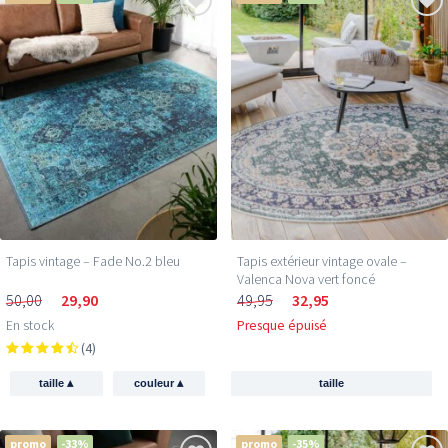
Tapis vintage – Fade No.2 bleu
Tapis extérieur vintage ovale –
Valenca Nova vert foncé
50,00
29,90
49,95
32,95
En stock
Presque épuisé
(4)
▴
▴
taille
couleur
taille
promo
-33%
promo
-35%