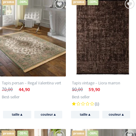
promo
-36%
promo
-33%
Tapis persan – Regal Valentina vert
Tapis vintage – Liora marron
70,00
44,90
90,00
59,90
Best-seller
Best-seller
(1)
▴
▴
▴
▴
taille
couleur
taille
couleur
promo
-35%
promo
-36%