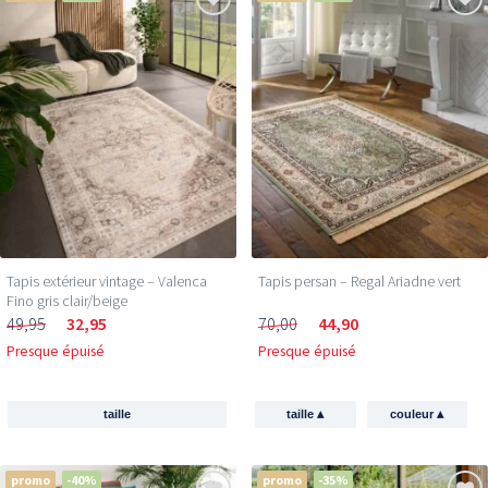
Tapis extérieur vintage – Valenca
Tapis persan – Regal Ariadne vert
Fino gris clair/beige
49,95
32,95
70,00
44,90
Presque épuisé
Presque épuisé
▴
▴
taille
taille
couleur
promo
-40%
promo
-35%