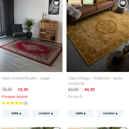
promo
-33%
Tapis oriental Royalty – rouge
Tapis vintage – Traditions – jaune
moutarde
79,95
39,95
60,00
44,95
Presque épuisé
En stock
(9)
▴
▴
▴
▴
taille
couleur
taille
couleur