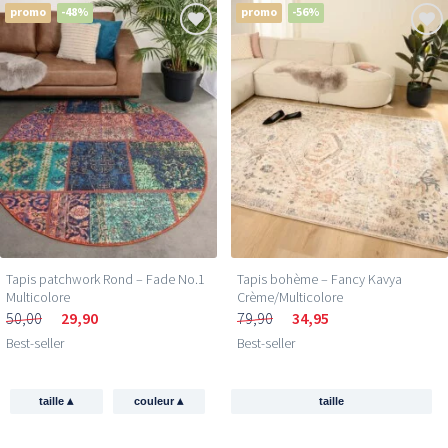
promo
-48%
promo
-56%
Tapis patchwork Rond – Fade No.1
Tapis bohème – Fancy Kavya
Multicolore
Crème/Multicolore
50,00
29,90
79,90
34,95
Best-seller
Best-seller
▴
▴
taille
couleur
taille