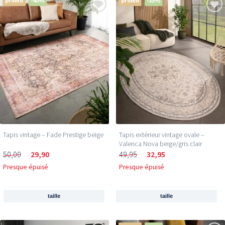
promo
-40%
promo
-35%
Tapis vintage – Fade Prestige beige
Tapis extérieur vintage ovale –
Valenca Nova beige/gris clair
50,00
29,90
49,95
32,95
Presque épuisé
Presque épuisé
taille
taille