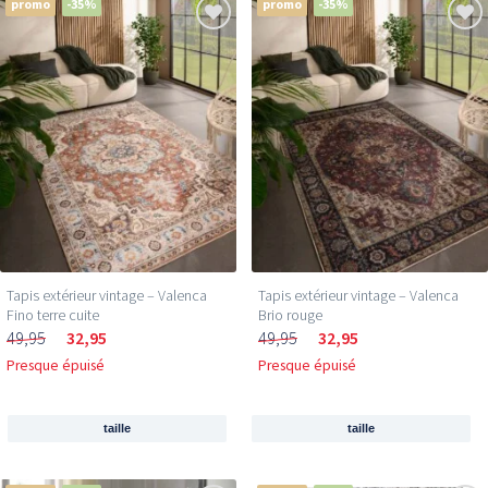
promo
-35%
promo
-35%
Tapis extérieur vintage – Valenca
Tapis extérieur vintage – Valenca
Fino terre cuite
Brio rouge
49,95
32,95
49,95
32,95
Presque épuisé
Presque épuisé
taille
taille