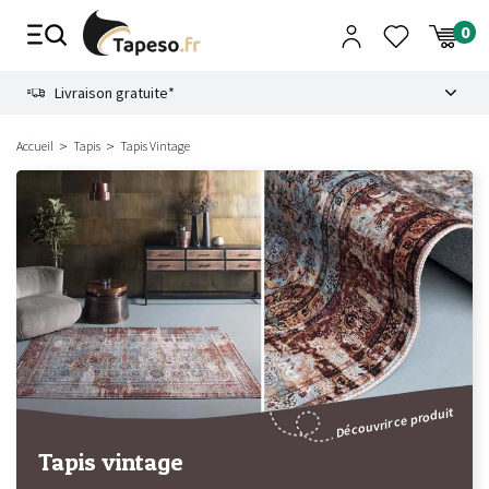
Passer
au
contenu
8.6
Livraison gratuite*
Accueil
Tapis
Tapis Vintage
Découvrir ce produit
Tapis vintage