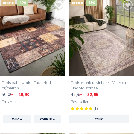
promo
-40%
promo
-35%
Tapis patchwork – Fade No.1
Tapis extérieur vintage – Valenca
or/marron
Fino violet/rose
50,00
29,90
49,95
32,95
En stock
Best-seller
(1)
▴
▴
taille
couleur
taille