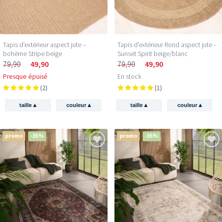
Tapis d’extérieur aspect jute –
Tapis d’extérieur Rond aspect jute –
bohème Stripe beige
Sunset Spirit beige/blanc
79,90
49,90
79,90
49,90
Presque épuisé
En stock
(2)
(1)
▴
▴
▴
▴
taille
couleur
taille
couleur
promo
-35%
promo
-35%