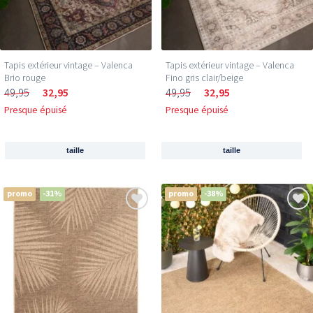
Tapis extérieur vintage – Valenca
Tapis extérieur vintage – Valenca
Brio rouge
Fino gris clair/beige
49,95
32,95
49,95
32,95
Presque épuisé
Presque épuisé
taille
taille
promo
-31%
promo
-38%