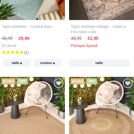
Tapis extérieur – Coastal bleu
Tapis extérieur vintage – Valenca
Fino terre cuite
49,90
29,90
49,95
32,95
En stock
Presque épuisé
(1)
▴
▴
taille
couleur
taille
promo
-38%
promo
-38%