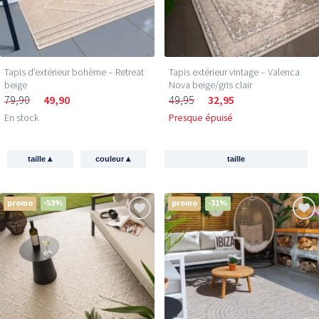
Tapis d’extérieur bohème – Retreat
Tapis extérieur vintage – Valenca
beige
Nova beige/gris clair
79,90
49,90
49,95
32,95
En stock
Presque épuisé
▴
▴
taille
couleur
taille
promo
-53%
promo
-31%