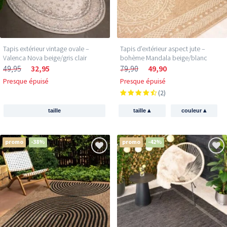
Inscris-toi et sois le premier à découvrir les
nouvelles collections et les offres exclusives.
Tapis extérieur vintage ovale –
Tapis d’extérieur aspect jute –
Email
Valenca Nova beige/gris clair
bohème Mandala beige/blanc
49,95
32,95
79,90
49,90
Presque épuisé
Presque épuisé
(2)
Je profite de ma réduction →
▴
▴
taille
taille
couleur
350.000+ peronnes
t'ont
déjà rejoint
promo
-38%
promo
-42%