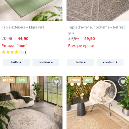
Tapis extérieur – Elara vert
Tapis d’extérieur bohème – Retreat
gris
70,00
44,90
79,90
49,90
Presque épuisé
Presque épuisé
(1)
▴
▴
▴
▴
taille
couleur
taille
couleur
promo
-35%
promo
-38%
Reçois 5 € de réduction
sur ton premier achat !