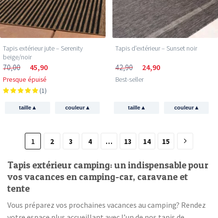
Tapis extérieur jute​ – Serenity
Tapis d’extérieur – Sunset noir
beige/noir
70,00
45,90
42,90
24,90
Presque épuisé
Best-seller
(1)
▴
▴
▴
▴
taille
couleur
taille
couleur
1
2
3
4
…
13
14
15
Tapis extérieur camping: un indispensable pour
vos vacances en camping-car, caravane et
tente
Vous préparez vos prochaines vacances au camping? Rendez
votre espace plus accueillant avec l’un de nos tapis de