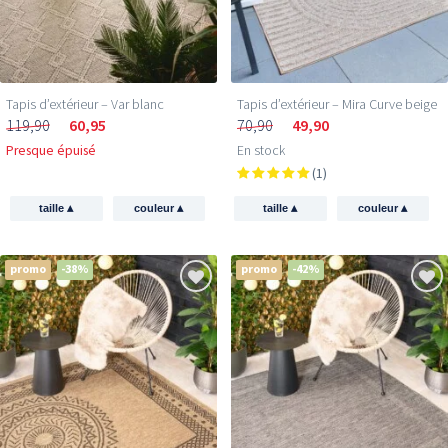
Tapis d’extérieur – Var blanc
Tapis d’extérieur – Mira Curve beige
119,90
60,95
70,90
49,90
Presque épuisé
En stock
(1)
▴
▴
▴
▴
taille
couleur
taille
couleur
promo
-38%
promo
-42%