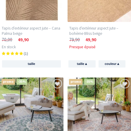
Tapis d’extérieur aspect jute – Cana
Tapis d’extérieur aspect jute –
Palma beige
bohème Bliss beige
70,00
49,90
79,90
49,90
En stock
Presque épuisé
(1)
▴
▴
taille
taille
couleur
promo
-35%
promo
-35%