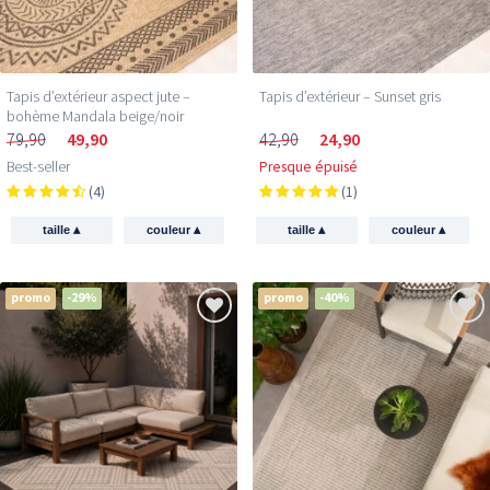
Tapis d’extérieur aspect jute –
Tapis d’extérieur – Sunset gris
bohème Mandala beige/noir
79,90
49,90
42,90
24,90
Best-seller
Presque épuisé
(4)
(1)
▴
▴
▴
▴
taille
couleur
taille
couleur
promo
-29%
promo
-40%