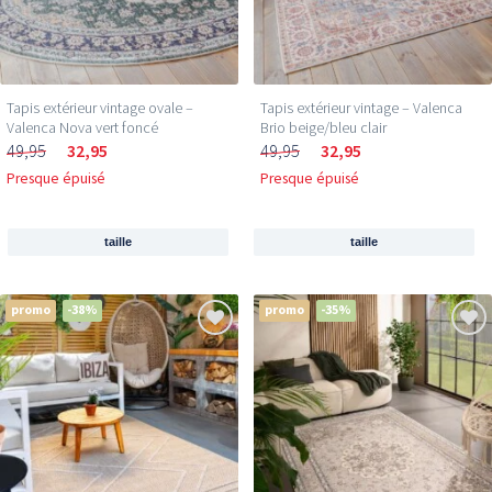
Tapis extérieur vintage ovale –
Tapis extérieur vintage – Valenca
Valenca Nova vert foncé
Brio beige/bleu clair
49,95
32,95
49,95
32,95
Presque épuisé
Presque épuisé
taille
taille
promo
-38%
promo
-35%