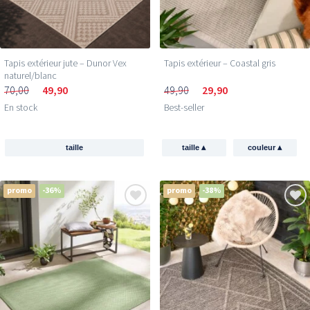
Tapis extérieur jute​ – Dunor Vex
Tapis extérieur – Coastal gris
naturel/blanc
70,00
49,90
49,90
29,90
En stock
Best-seller
▴
▴
taille
taille
couleur
promo
-36%
promo
-38%