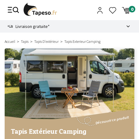
Passer
au
contenu
8.6
Livraison gratuite*
Accueil
Tapis
Tapis D'extérieur
Tapis Exterieur Camping
Découvrir ce produit
Tapis Extérieur Camping