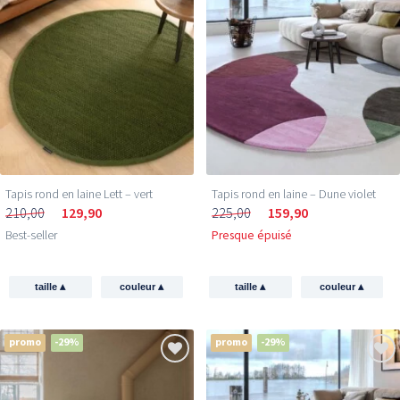
Tapis rond en laine Lett – vert
Tapis rond en laine – Dune violet
210,00
129,90
225,00
159,90
Best-seller
Presque épuisé
▴
▴
▴
▴
taille
couleur
taille
couleur
promo
-29%
promo
-29%