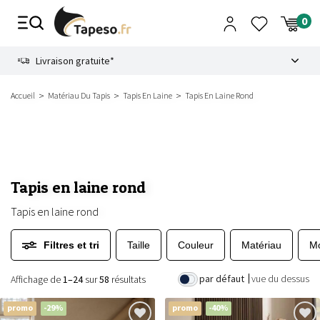
Passer
au
contenu
8.6
Livraison gratuite*
Accueil
Matériau Du Tapis
Tapis En Laine
Tapis En Laine Rond
Tapis en laine rond
Tapis en laine rond
Filtres et tri
Taille
Couleur
Matériau
Mo
par défaut
vue du dessus
Affichage de
1–24
sur
58
résultats
promo
-29%
promo
-40%