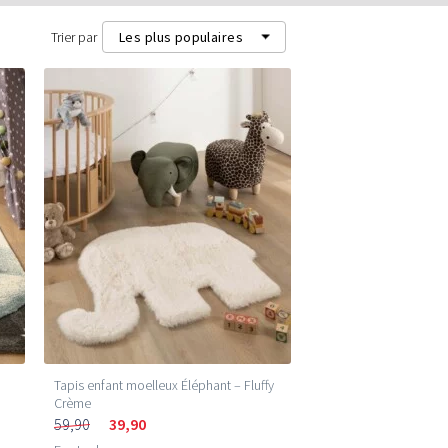
Trier par
Les plus populaires
Les plus populaires
Les plus récents
Prix les plus bas (m²)
Prix les plus élevés (m²)
Tapis enfant moelleux Éléphant – Fluffy
Crème
59,90
39,90