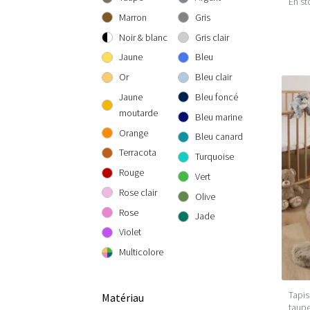
En st
300 cm rond
300x300 cm
160x230 cm
Marron
Gris
200x290 cm
Noir & blanc
Gris clair
240x340 cm
Jaune
Bleu
300x400 cm
Or
Bleu clair
Jaune
Bleu foncé
moutarde
Bleu marine
Orange
Bleu canard
Terracota
Turquoise
Rouge
Vert
Rose clair
Olive
Rose
Jade
Violet
Multicolore
Tapis
Matériau
taup