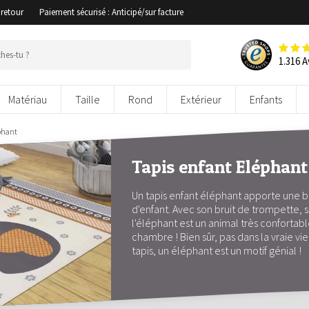
 retour
Paiement sécurisé : Anticipé/sur facture
1.316 A
Matériau
Taille
Rond
Extérieur
Enfants
phant
Tapis enfant Eléphant
Un tapis enfant éléphant apporte une
d'enfant. Avec son bruit de trompette, s
l'éléphant est un animal très confortabl
chambre ! Bien sûr, pas dans la vraie vi
tapis, un éléphant est un motif génial !