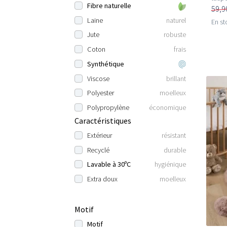
Fibre naturelle
59,9
Laine
naturel
En st
Jute
robuste
Coton
frais
Synthétique
Viscose
brillant
Polyester
moelleux
Polypropylène
économique
Caractéristiques
Extérieur
résistant
Recyclé
durable
Lavable à 30ºC
hygiénique
Extra doux
moelleux
Motif
Motif