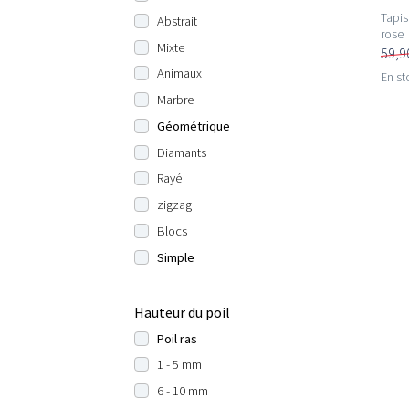
Tapis
Abstrait
rose
Mixte
59,9
Animaux
En st
Marbre
Géométrique
Diamants
Rayé
zigzag
Blocs
Simple
Hauteur du poil
Poil ras
1 - 5 mm
6 - 10 mm