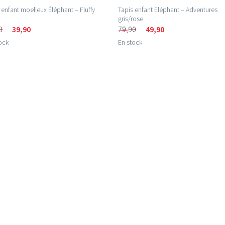
 enfant moelleux Éléphant – Fluffy
Tapis enfant Eléphant – Adventures
gris/rose
0
39,90
79,90
49,90
ock
En stock