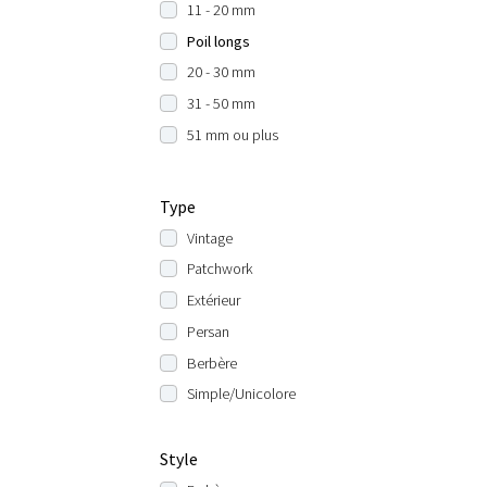
11 - 20 mm
Poil longs
20 - 30 mm
31 - 50 mm
51 mm ou plus
Type
Vintage
Patchwork
Extérieur
Persan
Berbère
Simple/Unicolore
Style