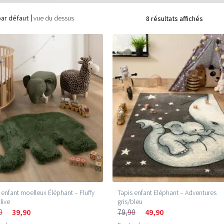
par défaut
vue du dessus
8 résultats affichés
 enfant moelleux Éléphant – Fluffy
Tapis enfant Eléphant – Adventures
live
gris/bleu
0
39,90
79,90
49,90