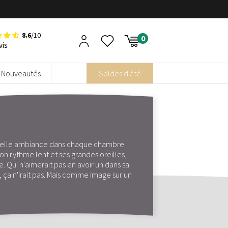
8.6
/10
vis
Nouveautés
Soldes d'été
 belle ambiance dans chaque chambre
on rythme lent et ses grandes oreilles,
e. Qui n'aimerait pas en avoir un dans sa
e, ça n'irait pas. Mais comme image sur un