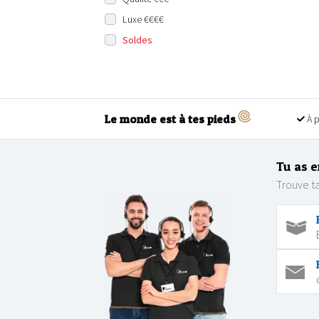
Luxe €€€€
Soldes
Le monde est à tes pieds
À p
Tu as e
Trouve ta