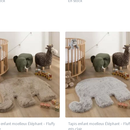
ock
En stock
 enfant moelleux Éléphant – Fluffy
Tapis enfant moelleux Éléphant – Fluf
e
gris clair