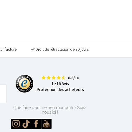
sur facture
Droit de rétractation de 30 jours
8.6
/10
1.316 Avis
Protection des acheteurs
Que faire pour ne rien manquer ? Suis-
nous ici !