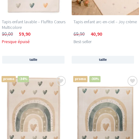
Tapis enfant lavable – Fluffito Cœurs
Tapis enfant arc-en-ciel – Joy crème
Multicolore
90,00
59,90
69,90
40,90
Presque épuisé
Best-seller
taille
taille
promo
-34%
promo
-30%