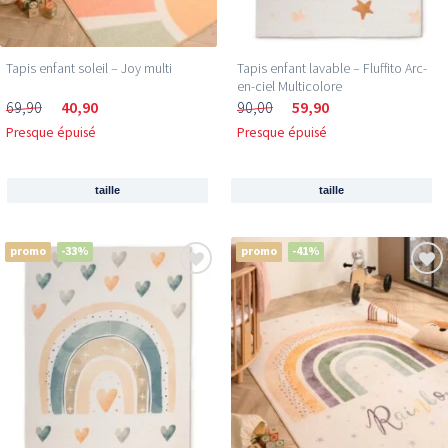
Tapis enfant soleil – Joy multi
Tapis enfant lavable – Fluffito Arc-
en-ciel Multicolore
69,90
40,90
90,00
59,90
Presque épuisé
Presque épuisé
taille
taille
promo
-33%
promo
-41%