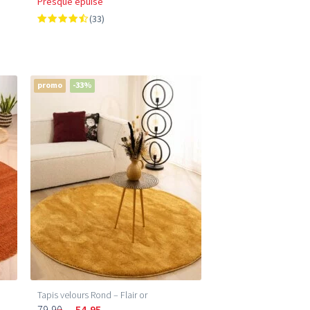
Presque épuisé
(33)
promo
-33%
Tapis velours Rond – Flair or
79,90
54,95