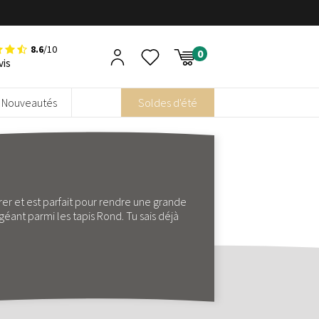
8.6
/10
vis
Nouveautés
Soldes d'été
orer et est parfait pour rendre une grande
géant parmi les tapis Rond. Tu sais déjà