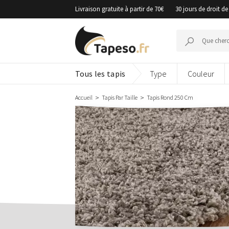
Passer
Livraison gratuite à partir de 70€
30 jours de droit de
au
contenu
Recherche
pour :
Tous les tapis
Type
Couleur
Accueil
Tapis Par Taille
Tapis Rond 250 Cm