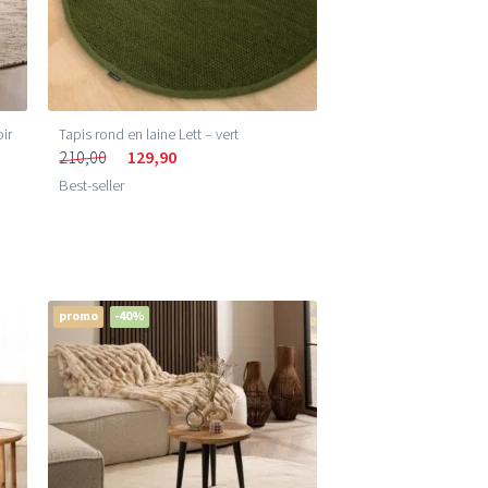
oir
Tapis rond en laine Lett – vert
210,00
129,90
Best-seller
promo
-40%