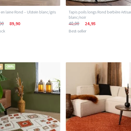
 en laine Rond – Ulstein blanc/gris
Tapis poils longs Rond berbère Artisa
blanc/noir
00
89,90
40,00
24,95
ock
Best-seller
o
-36%