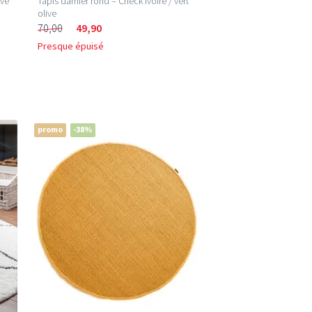
rve
Tapis damier rond – Check ivoire / vert
olive
70,00
49,90
Presque épuisé
promo
-38%