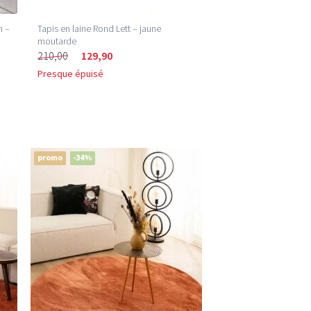
n –
Tapis en laine Rond Lett – jaune
moutarde
210,00
129,90
Presque épuisé
promo
-34%