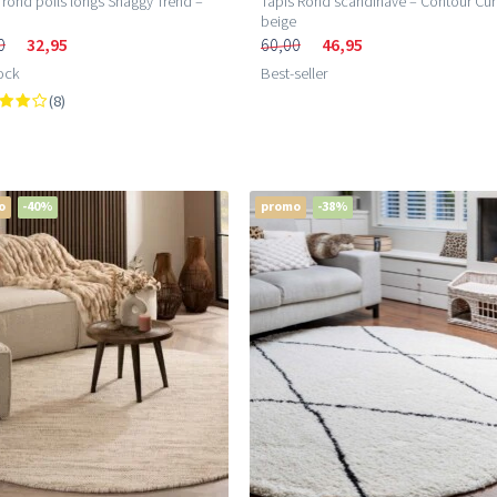
 rond poils longs Shaggy Trend –
Tapis Rond scandinave – Contour Cu
beige
0
32,95
60,00
46,95
ock
Best-seller
(8)
o
-40%
promo
-38%