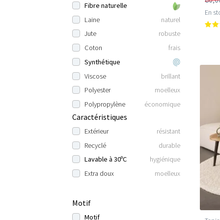
Fibre naturelle
En st
Laine
naturel
Jute
robuste
Coton
frais
Synthétique
Viscose
brillant
Polyester
moelleux
Polypropylène
économique
Caractéristiques
Extérieur
résistant
Recyclé
durable
Lavable à 30ºC
hygiénique
Extra doux
moelleux
Motif
Motif