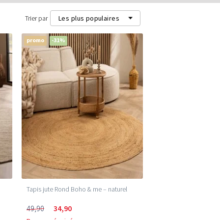
Trier par
Les plus populaires
promo
-31%
Les plus populaires
Les plus récents
Prix les plus bas (m²)
Prix les plus élevés (m²)
Tapis jute Rond Boho & me – naturel
49,90
34,90