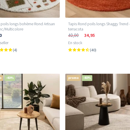
 poils longs bohème Rond Artisan
Tapis Rond poils longs Shaggy Trend 
nc/Multicolore
terracota
0
40,00
34,95
seller
En stock
(4)
(40)
o
-40%
promo
-40%