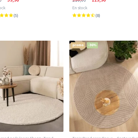
ock
En stock
(5)
(8)
promo
-36%