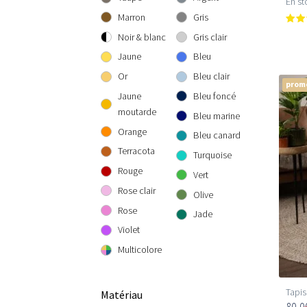
En st
300 cm rond
300x300 cm
160x230 cm
Marron
Gris
200x290 cm
Noir & blanc
Gris clair
240x340 cm
Jaune
Bleu
300x400 cm
Or
Bleu clair
prom
Jaune
Bleu foncé
moutarde
Bleu marine
Orange
Bleu canard
Terracota
Turquoise
Rouge
Vert
Rose clair
Olive
Rose
Jade
Violet
Multicolore
Tapis
Matériau
80,0