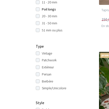
11 - 20 mm
Poil longs
Tapis
20 - 30 mm
150,
31 - 50 mm
En st
51 mm ou plus
Type
Vintage
prom
Patchwork
Extérieur
Persan
Berbère
Simple/Unicolore
Style