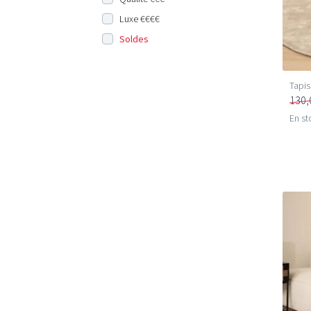
Luxe €€€€
Soldes
Tapis
130,
En st