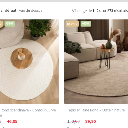
par défaut
vue du dessus
Affichage de
1–24
sur
273
résultats
o
-36%
promo
-40%
 Rond scandinave – Contour Curve
Tapis en laine Rond – Ulstein naturel
e
0
46,95
150,00
89,90