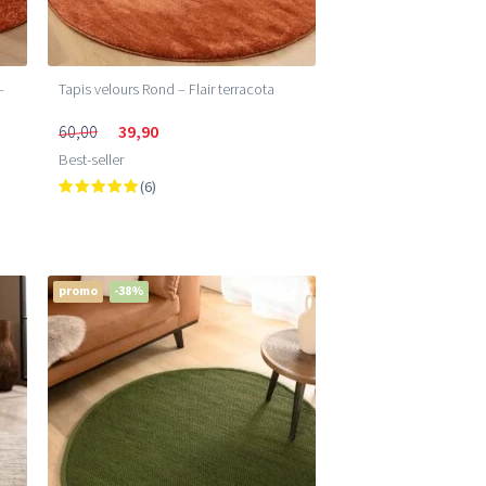
–
Tapis velours Rond – Flair terracota
60,00
39,90
Best-seller
(6)
promo
-38%