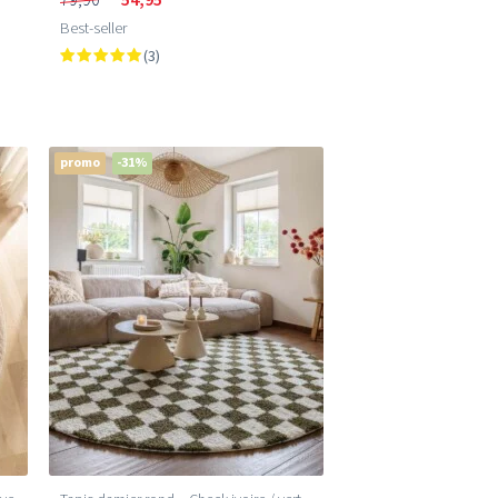
Best-seller
(3)
promo
-31%