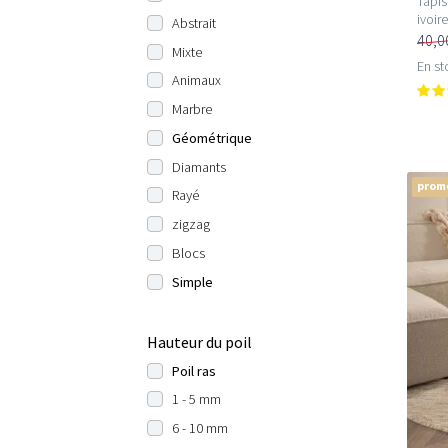
Tapis
ivoire
Abstrait
40,0
Mixte
En st
Animaux
Marbre
Géométrique
Diamants
prom
Rayé
zigzag
Blocs
Simple
Hauteur du poil
Poil ras
1 - 5 mm
6 - 10 mm