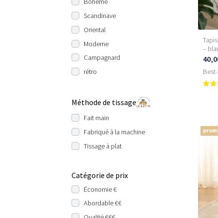
Bohème
Scandinave
Oriental
Tapis
Moderne
– bla
Campagnard
40,0
Best-
rétro
Méthode de tissage
Fait main
prom
Fabriqué à la machine
Tissage à plat
Catégorie de prix
Économie €
Abordable €€
Qualité €€€