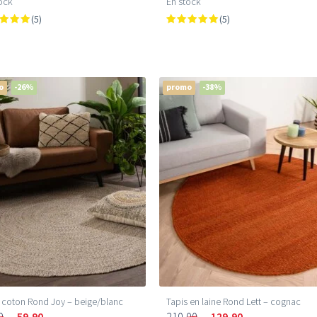
ock
En stock
(5)
(5)
o
-26%
promo
-38%
 coton Rond Joy – beige/blanc
Tapis en laine Rond Lett – cognac
0
59,90
210,00
129,90