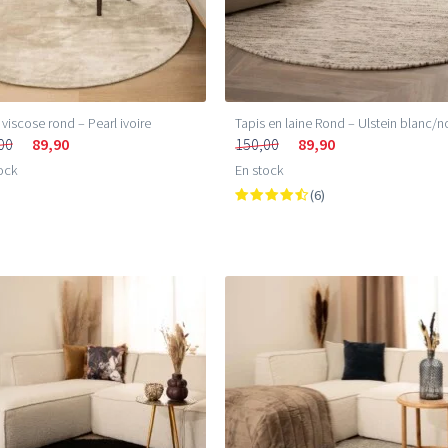
 viscose rond – Pearl ivoire
Tapis en laine Rond – Ulstein blanc/n
00
89,90
150,00
89,90
ock
En stock
(6)