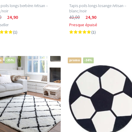
 poils longs berbère Artisan –
Tapis poils longs losange Artisan –
/noir
blanc/noir
0
24,90
40,00
24,90
seller
Presque épuisé
(1)
(1)
o
-35%
promo
-34%