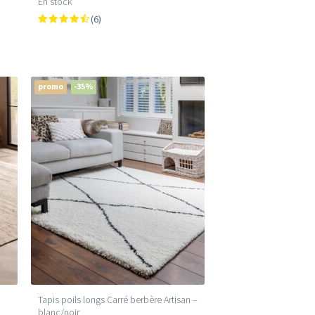
En stock
(6)
promo
-35%
Tapis poils longs Carré berbère Artisan –
blanc/noir