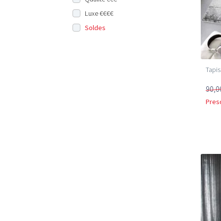
Luxe €€€€
Soldes
Tapis 
90,0
Pres