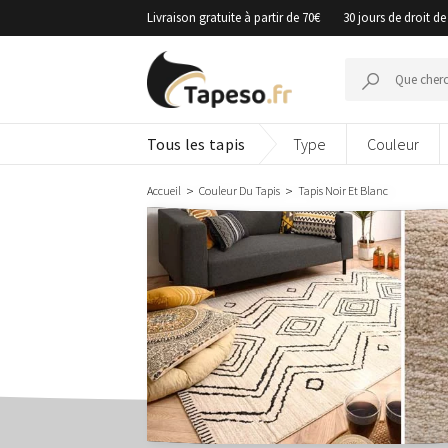
Passer
Livraison gratuite à partir de 70€
30 jours de droit de
au
contenu
Recherche
pour :
Tous les tapis
Type
Couleur
Accueil
Couleur Du Tapis
Tapis Noir Et Blanc