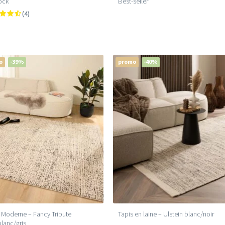
ock
Best-seller
(4)
o
-39%
promo
-40%
 Moderne – Fancy Tribute
Tapis en laine – Ulstein blanc/noir
blanc/gris