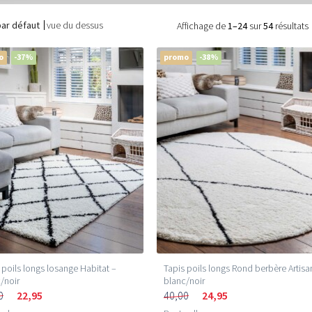
par défaut
vue du dessus
Affichage de
1–24
sur
54
résultats
o
-37%
promo
-38%
 poils longs losange Habitat –
Tapis poils longs Rond berbère Artisa
/noir
blanc/noir
0
22,95
40,00
24,95