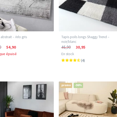
abstrait – Arlo gris
Tapis poils longs Shaggy Trend –
noir/blanc
0
54,90
46,90
30,95
que épuisé
En stock
(4)
promo
-36%