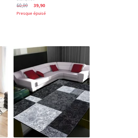
60,00
39,90
Presque épuisé