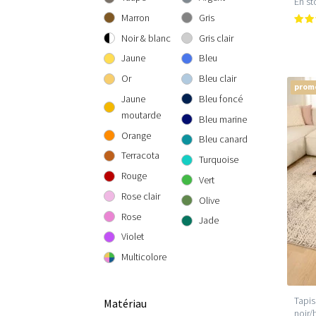
En st
300 cm rond
300x300 cm
160x230 cm
Marron
Gris
200x290 cm
Noir & blanc
Gris clair
240x340 cm
Jaune
Bleu
300x400 cm
Or
Bleu clair
prom
Jaune
Bleu foncé
moutarde
Bleu marine
Orange
Bleu canard
Terracota
Turquoise
Rouge
Vert
Rose clair
Olive
Rose
Jade
Violet
Multicolore
Tapis
Matériau
noir/