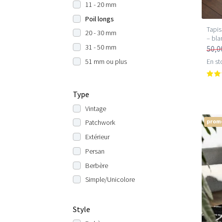
11 - 20 mm
Poil longs
Tapis
20 - 30 mm
– bla
31 - 50 mm
50,0
51 mm ou plus
En st
Type
Vintage
prom
Patchwork
Extérieur
Persan
Berbère
Simple/Unicolore
Style