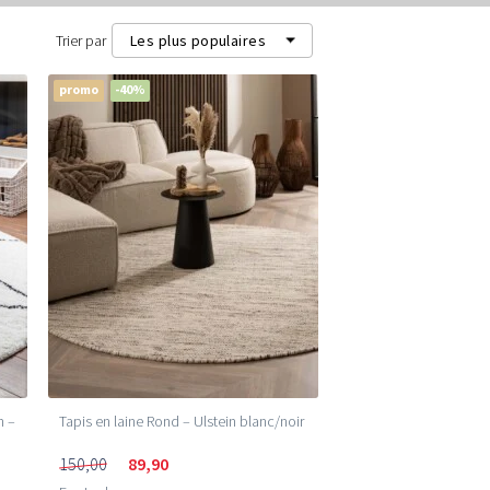
Trier par
Les plus populaires
promo
-40%
Les plus populaires
Les plus récents
Prix les plus bas (m²)
Prix les plus élevés (m²)
n –
Tapis en laine Rond – Ulstein blanc/noir
150,00
89,90