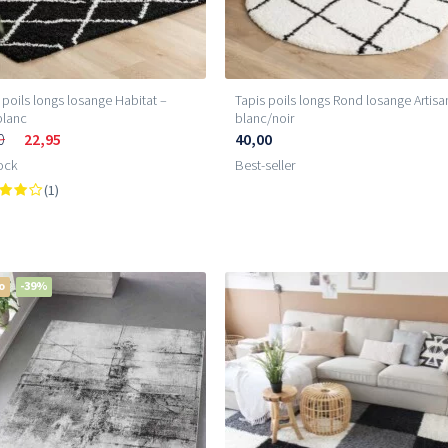
 poils longs losange Habitat –
Tapis poils longs Rond losange Artisa
blanc
blanc/noir
0
22,95
40,00
ock
Best-seller
(1)
o
-39%