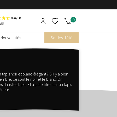
8.6
/10
vis
Nouveautés
Soldes d'été
apis noir et blanc élégant ? S'il y a bien
mble, ce sont le noir et le blanc. On
ans les tapis. Et à juste titre, car un tapis
érieur.