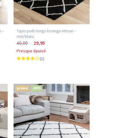
n –
Tapis poils longs losange Artisan –
noir/blanc
40,00
29,95
Presque épuisé
(1)
promo
-40%