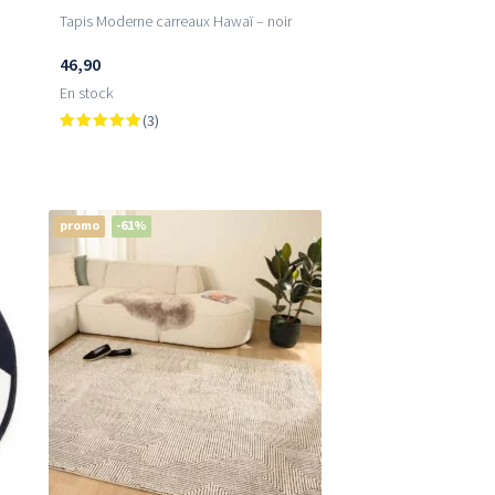
Tapis Moderne carreaux Hawaï – noir
46,90
En stock
(3)
promo
-61%