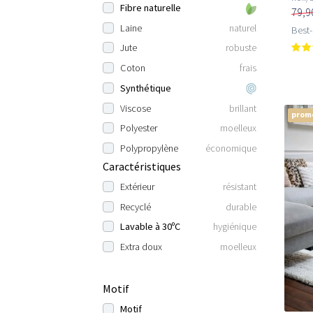
Fibre naturelle
79,9
Laine
naturel
Best-
Jute
robuste
Coton
frais
Synthétique
Viscose
brillant
prom
Polyester
moelleux
Polypropylène
économique
Caractéristiques
Extérieur
résistant
Recyclé
durable
Lavable à 30ºC
hygiénique
Extra doux
moelleux
Motif
Motif