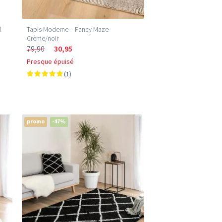
l
Tapis Moderne – Fancy Maze
Crème/noir
79,90
30,95
Presque épuisé
(1)
promo
-47%