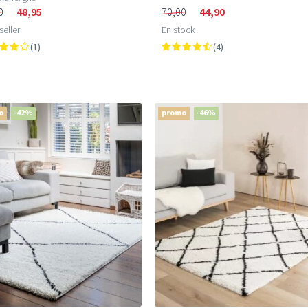
0
48,95
70,00
44,90
seller
En stock
(1)
(4)
o
-42%
promo
-46%