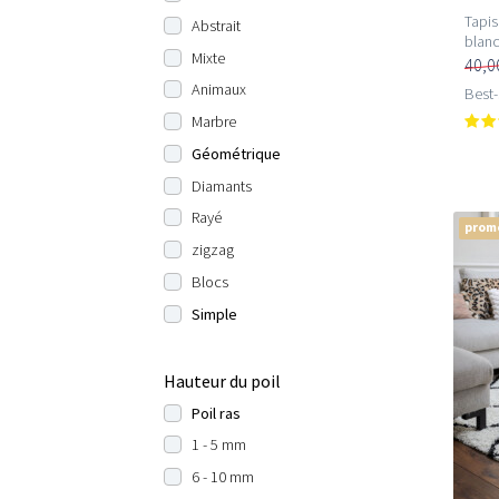
Tapis
Abstrait
blanc
Mixte
40,0
Animaux
Best-
Marbre
Géométrique
Diamants
Rayé
prom
zigzag
Blocs
Simple
Hauteur du poil
Poil ras
1 - 5 mm
6 - 10 mm