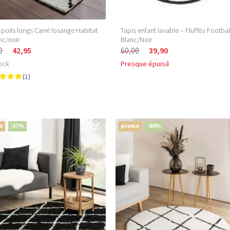
 poils longs Carré losange Habitat
Tapis enfant lavable – Fluffito Footbal
nc/noir
Blanc/Noir
0
42,95
60,00
39,90
ock
Presque épuisé
(1)
o
-37%
promo
-36%