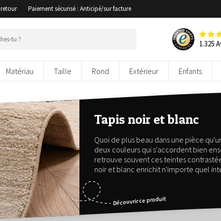
 retour
Paiement sécurisé : Anticipé/sur facture
1.325 A
Matériau
Taille
Rond
Extérieur
Enfants
Tapis noir et blanc
Quoi de plus beau dans une pièce qu'un t
deux couleurs qui s'accordent bien ense
retrouve souvent ces teintes contrastées d
noir et blanc enrichit n'importe quel int
Découvrir ce produit