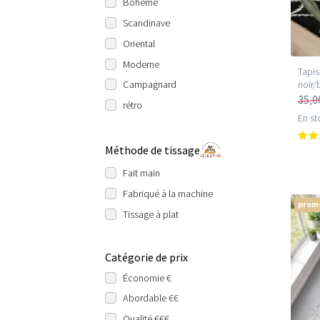
Bohème
Scandinave
Oriental
Moderne
Tapis
noir/
Campagnard
35,0
rétro
En st
Méthode de tissage
Fait main
Fabriqué à la machine
prom
Tissage à plat
Catégorie de prix
Économie €
Abordable €€
Qualité €€€