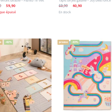
enfant lavable – Fluffito Tir Vert
Tapis de jeu galaxie – Joy bleu foncé
0
59,90
69,90
40,90
que épuisé
En stock
o
-41%
promo
-33%