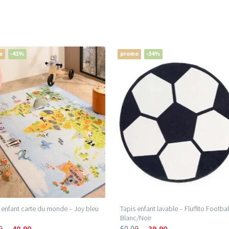
o
-41%
promo
-34%
 enfant carte du monde – Joy bleu
Tapis enfant lavable – Fluffito Footbal
Blanc/Noir
0
40,90
60,00
39,90