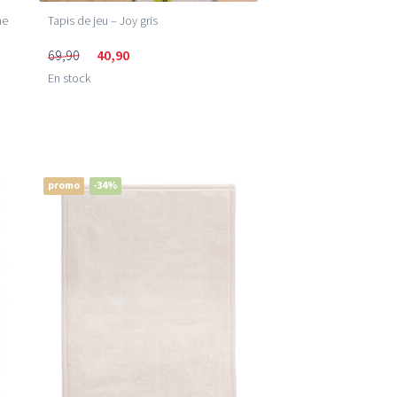
ne
Tapis de jeu – Joy gris
69,90
40,90
En stock
promo
-34%