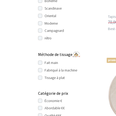
Bohème
Scandinave
Oriental
Tapis
70,0
Moderne
Best-
Campagnard
rétro
Méthode de tissage
prom
Fait main
Fabriqué à la machine
Tissage à plat
Catégorie de prix
Économie €
Abordable €€
Qualité €€€