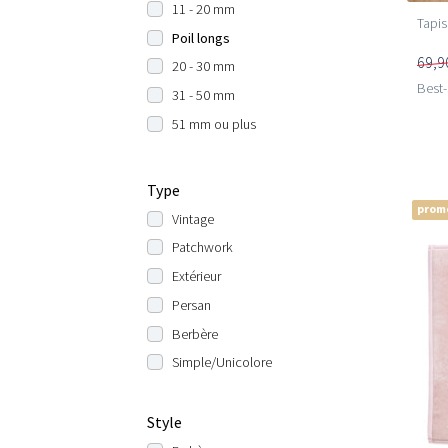
11 - 20 mm
Tapis
Poil longs
69,9
20 - 30 mm
Best-
31 - 50 mm
51 mm ou plus
Type
prom
Vintage
Patchwork
Extérieur
Persan
Berbère
Simple/Unicolore
Style