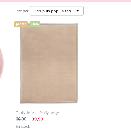
Trier par
Les plus populaires
promo
-34%
Les plus populaires
Les plus récents
Prix les plus bas (m²)
Prix les plus élevés (m²)
Tapis de jeu – Pluffy beige
60,00
39,90
En stock