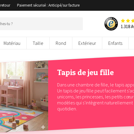
 retour
Paiement sécurisé : Anticipé/sur facture
1.318 A
Matériau
Taille
Rond
Extérieur
Enfants
Tapis de jeu fille
Dans une chambre de fille, le tapis app
Un tapis de jeu fille peut facilement s’
unicorns, les princesses, les petits cœur
modèles qui s’intègrent naturellement 
quotidien.