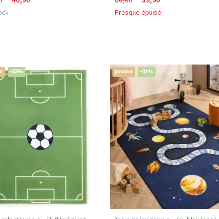
ock
Presque épuisé
o
-33%
promo
-41%