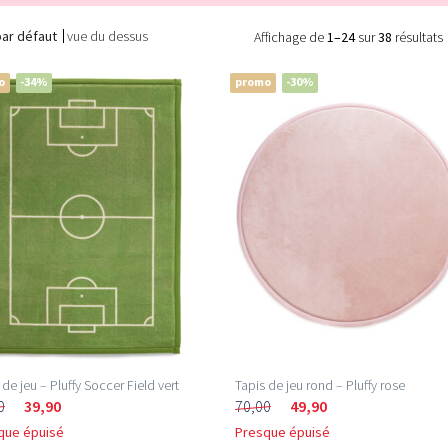
par défaut
vue du dessus
Affichage de
1–24
sur
38
résultats
o
-34%
promo
-30%
 de jeu – Pluffy Soccer Field vert
Tapis de jeu rond – Pluffy rose
0
39,90
70,00
49,90
que épuisé
Presque épuisé