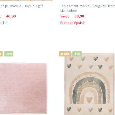
 de jeu marelle – Joy No.1 gris
Tapis enfant lavable – Snugway Licor
Multicolore
0
40,90
90,00
59,90
seller
Presque épuisé
o
-30%
promo
-34%