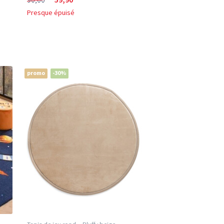
Presque épuisé
promo
-30%