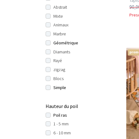
Tapis 
90,0
Abstrait
Pres
Mixte
Animaux
Marbre
Géométrique
Diamants
prom
Rayé
zigzag
Blocs
Simple
Hauteur du poil
Poil ras
1 - 5 mm
6 - 10 mm