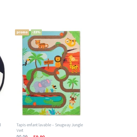
promo
-33%
l
Tapis enfant lavable – Snugway Jungle
Vert
90,00
59,90