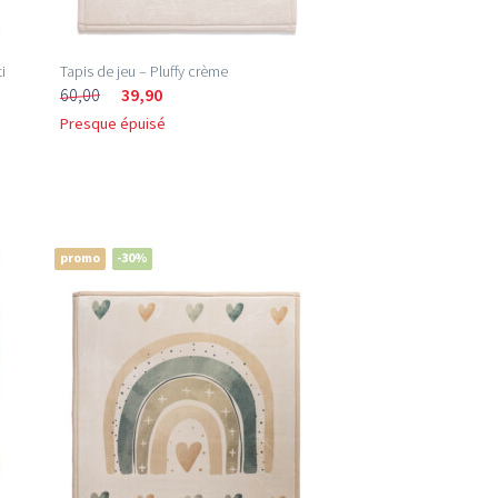
i
Tapis de jeu – Pluffy crème
60,00
39,90
Presque épuisé
promo
-30%