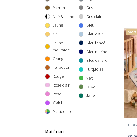
300 cm rond
300x300 cm
160x230 cm
Marron
Gris
200x290 cm
Noir & blanc
Gris clair
240x340 cm
Jaune
Bleu
300x400 cm
prom
Or
Bleu clair
Jaune
Bleu foncé
moutarde
Bleu marine
Orange
Bleu canard
Terracota
Turquoise
Rouge
Vert
Rose clair
Olive
Rose
Jade
Violet
Multicolore
Tapis
Matériau
69,9