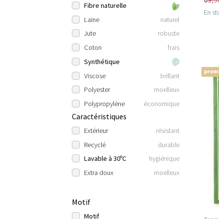
Fibre naturelle
En st
Laine
naturel
Jute
robuste
Coton
frais
Synthétique
prom
Viscose
brillant
Polyester
moelleux
Polypropylène
économique
Caractéristiques
Extérieur
résistant
Recyclé
durable
Lavable à 30ºC
hygiénique
Extra doux
moelleux
Motif
Motif