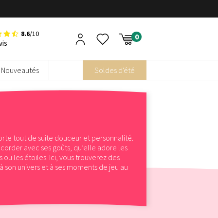
8.6
/10
vis
Nouveautés
Soldes d'été
orte tout de suite douceur et personnalité.
accorder avec ses goûts, qu’elle adore les
s ou les étoiles. Ici, vous trouverez des
à son univers et à ses moments de jeu au