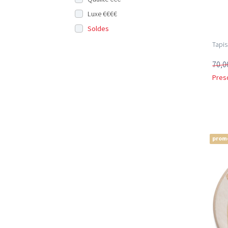
Luxe €€€€
Soldes
Tapis
70,0
Pres
prom