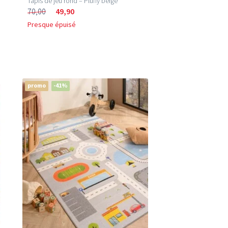
Tapis de jeu rond – Pluffy beige
70,00
49,90
Presque épuisé
promo
-41%