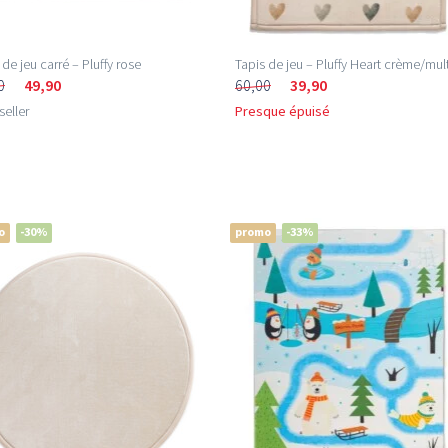
 de jeu carré – Pluffy rose
Tapis de jeu – Pluffy Heart crème/mult
0
49,90
60,00
39,90
seller
Presque épuisé
o
-30%
promo
-33%