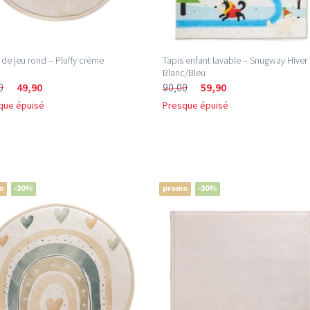
 de jeu rond – Pluffy crème
Tapis enfant lavable – Snugway Hiver
Blanc/Bleu
0
49,90
90,00
59,90
que épuisé
Presque épuisé
o
-30%
promo
-30%