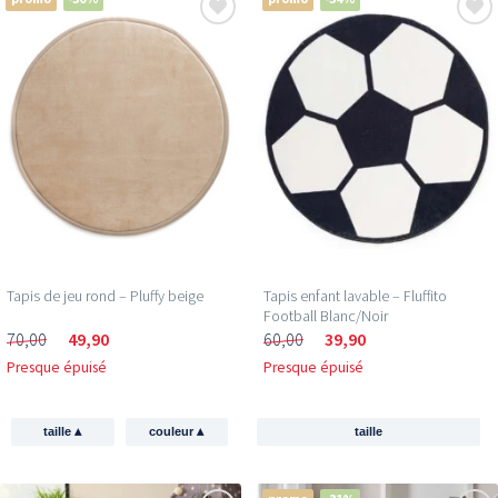
Tapis de jeu rond – Pluffy beige
Tapis enfant lavable – Fluffito
Football Blanc/Noir
70,00
49,90
60,00
39,90
Presque épuisé
Presque épuisé
▴
▴
taille
couleur
taille