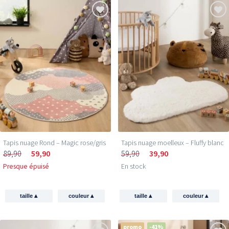
Tapis nuage Rond – Magic rose/gris
Tapis nuage moelleux – Fluffy blanc
89,90
59,90
59,90
39,90
Presque épuisé
En stock
▴
▴
▴
▴
taille
couleur
taille
couleur
promo
-41%