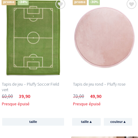
promo
-34%
promo
-30%
Tapis de jeu – Pluffy Soccer Field
Tapis de jeu rond – Pluffy rose
vert
60,00
39,90
70,00
49,90
Presque épuisé
Presque épuisé
▴
▴
taille
taille
couleur