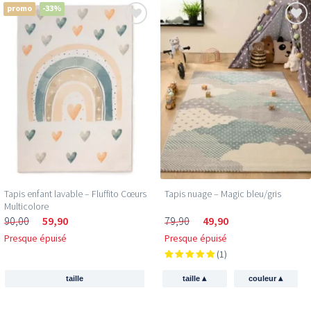
promo
-33%
Reçois 5 € de réduction
Tapis enfant lavable – Fluffito Cœurs
Tapis nuage – Magic bleu/gris
Multicolore
sur ton premier achat !
90,00
59,90
79,90
49,90
Presque épuisé
Presque épuisé
Inscris-toi et sois le premier à découvrir les nouvelles
(1)
collections et les offres exclusives.
▴
▴
taille
taille
couleur
Email