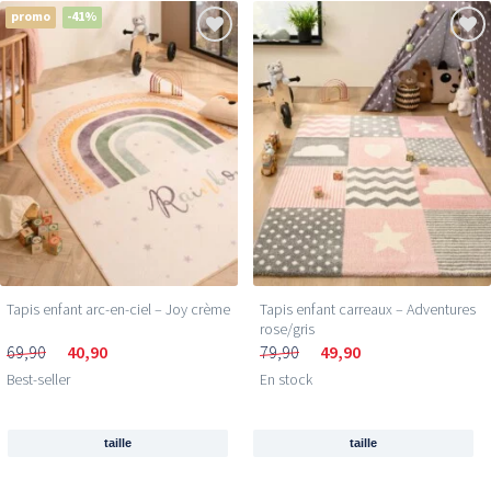
promo
-41%
Je profite de ma réduction →
350.000+ peronnes
t'ont
déjà rejoint
Tapis enfant arc-en-ciel – Joy crème
Tapis enfant carreaux – Adventures
rose/gris
69,90
40,90
79,90
49,90
Best-seller
En stock
taille
taille