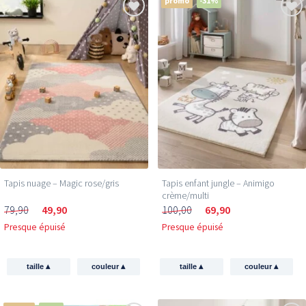
promo
-31%
Tapis nuage – Magic rose/gris
Tapis enfant jungle – Animigo
crème/multi
79,90
49,90
100,00
69,90
Presque épuisé
Presque épuisé
▴
▴
▴
▴
taille
couleur
taille
couleur