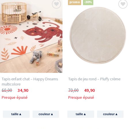
promo
-30%
Tapis enfant chat – Happy Dreams
Tapis de jeu rond – Pluffy crème
multicolore
60,00
34,90
70,00
49,90
Presque épuisé
Presque épuisé
▴
▴
▴
▴
taille
couleur
taille
couleur