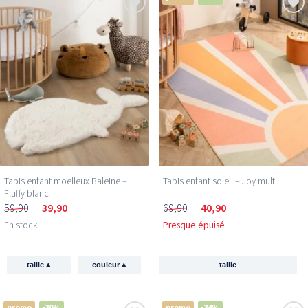
Tapis enfant moelleux Baleine –
Tapis enfant soleil – Joy multi
Fluffy blanc
59,90
39,90
69,90
40,90
En stock
Presque épuisé
▴
▴
taille
couleur
taille
promo
-30%
promo
-34%