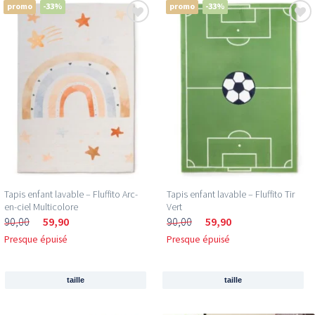
promo
-33%
promo
-33%
Tapis enfant lavable – Fluffito Arc-
Tapis enfant lavable – Fluffito Tir
en-ciel Multicolore
Vert
90,00
59,90
90,00
59,90
Presque épuisé
Presque épuisé
taille
taille