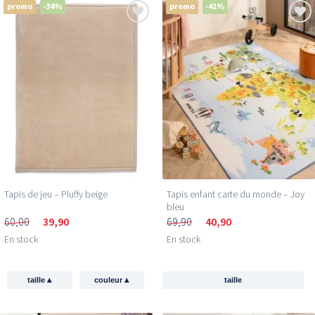
promo
-34%
promo
-41%
Tapis de jeu – Pluffy beige
Tapis enfant carte du monde – Joy
bleu
60,00
39,90
69,90
40,90
En stock
En stock
▴
▴
taille
couleur
taille