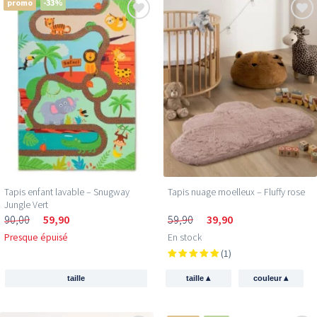
promo
-33%
Tapis enfant lavable – Snugway
Tapis nuage moelleux – Fluffy rose
Jungle Vert
90,00
59,90
59,90
39,90
Presque épuisé
En stock
(1)
▴
▴
taille
taille
couleur