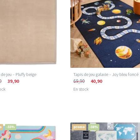
 de jeu – Pluffy beige
Tapis de jeu galaxie – Joy bleu foncé
0
39,90
69,90
40,90
ock
En stock
o
-33%
promo
-38%