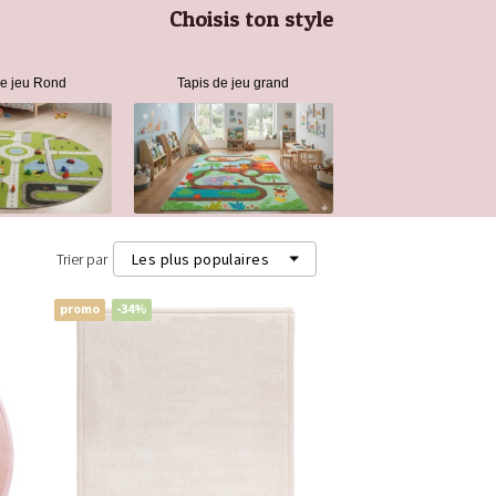
Choisis ton style
de jeu Rond
Tapis de jeu grand
Trier par
Les plus populaires
promo
-34%
Les plus populaires
Les plus récents
Prix les plus bas (m²)
Prix les plus élevés (m²)