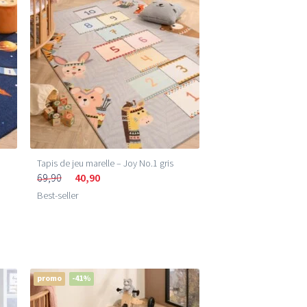
Tapis de jeu marelle – Joy No.1 gris
69,90
40,90
Best-seller
promo
-41%