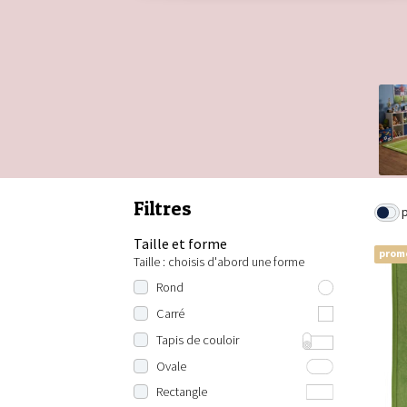
Filtres
Taille et forme
prom
Taille : choisis d'abord une forme
Rond
80 cm rond
Carré
100 cm rond
100x100 cm
Tapis de couloir
120 cm rond
120x120 cm
Longueur : 200 cm
Ovale
140 cm rond
130x130 cm
Longueur : 230 cm
100x150 cm
Rectangle