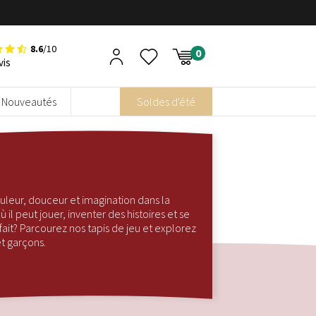
8.6
/10
vis
Nouveautés
Soldes d'été
ouleur, douceur et imagination dans la
il peut jouer, inventer des histoires et se
rfait? Parcourez nos tapis de jeu et explorez
et garçons.