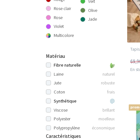
Vert
Rose clair
Olive
Rose
Jade
Violet
Multicolore
Tapis
Matériau
69,9
Fibre naturelle
En st
Laine
naturel
Jute
robuste
Coton
frais
Synthétique
prom
Viscose
brillant
Polyester
moelleux
Polypropylène
économique
Caractéristiques