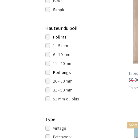
Blocs
Simple
Hauteur du poil
Poil ras
1 - 5 mm
6 - 10 mm
11 - 20 mm
Poil longs
Tapis
60,0
20 - 30 mm
En st
31 - 50 mm
51 mm ou plus
Type
prom
Vintage
Patchwork