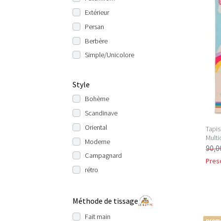
Extérieur
Persan
Berbère
Simple/Unicolore
Style
Bohème
Scandinave
Oriental
Tapis
Multi
Moderne
90,0
Campagnard
Pres
rétro
Méthode de tissage
Fait main
prom