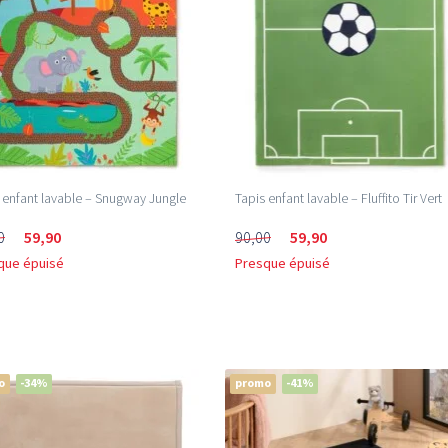
 enfant lavable – Snugway Jungle
Tapis enfant lavable – Fluffito Tir Vert
0
59,90
90,00
59,90
que épuisé
Presque épuisé
o
-34%
promo
-41%