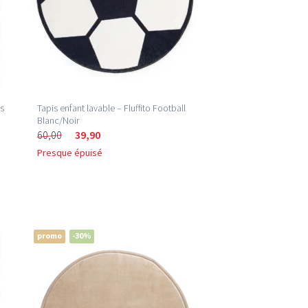
es
Tapis enfant lavable – Fluffito Football
Blanc/Noir
60,00
39,90
Presque épuisé
promo
-30%