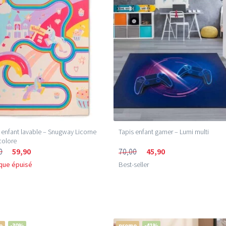
 enfant lavable – Snugway Licorne
Tapis enfant gamer – Lumi multi
colore
0
59,90
70,00
45,90
que épuisé
Best-seller
o
-30%
promo
-41%