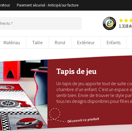
 retour
Paiement sécurisé : Anticipé/sur facture
1.318 A
Matériau
Taille
Rond
Extérieur
Enfants
Tapis de jeu
Un tapis de jeu apporte tout de suite c
chambre d’un enfant. C’est un espace où 
sentir bien. Envie de trouver le style pa
tous les designs disponibles pour filles 
Découvrir ce produit