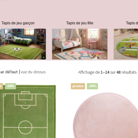
Tapis de jeu garçon
Tapis de jeu fille
Tapis 
par défaut
vue du dessus
Affichage de
1–24
sur
48
résultats
o
-34%
promo
-30%