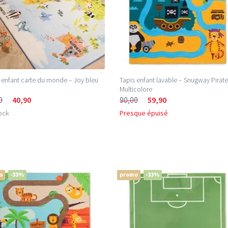
 enfant carte du monde – Joy bleu
Tapis enfant lavable – Snugway Pirat
Multicolore
0
40,90
90,00
59,90
ock
Presque épuisé
o
-33%
promo
-33%