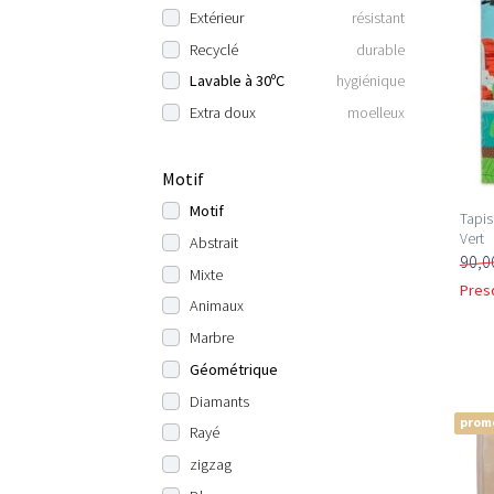
Extérieur
résistant
Recyclé
durable
Lavable à 30ºC
hygiénique
Extra doux
moelleux
Motif
Motif
Tapis
Vert
Abstrait
90,0
Mixte
Pres
Animaux
Marbre
Géométrique
Diamants
prom
Rayé
zigzag