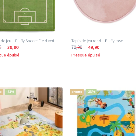
 de jeu – Pluffy Soccer Field vert
Tapis de jeu rond – Pluffy rose
0
39,90
70,00
49,90
que épuisé
Presque épuisé
o
-41%
promo
-33%