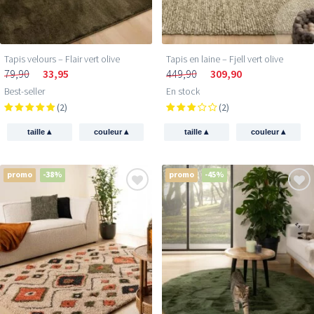
Tapis velours – Flair vert olive
Tapis en laine – Fjell vert olive
79,90
33,95
449,90
309,90
Best-seller
En stock
(2)
(2)
▴
▴
▴
▴
taille
couleur
taille
couleur
promo
-38%
promo
-45%