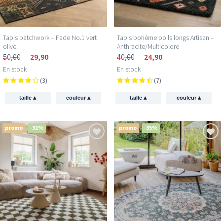
Tapis patchwork – Fade No.1 vert
Tapis bohème poils longs Artisan –
olive
Anthracite/Multicolore
50,00
29,90
40,00
24,90
En stock
En stock
(3)
(7)
▴
▴
▴
▴
taille
couleur
taille
couleur
promo
-31%
promo
-35%