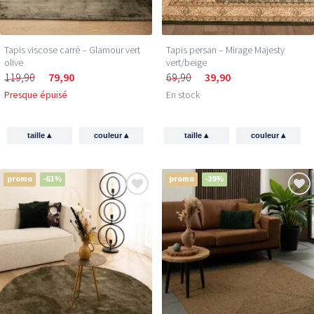
Tapis viscose carré – Glamour vert
Tapis persan – Mirage Majesty
olive
vert/beige
119,90
79,90
69,90
39,90
Presque épuisé
En stock
▴
▴
▴
▴
taille
couleur
taille
couleur
promo
-61%
promo
-39%