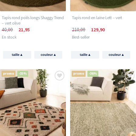
Tapis rond poils longs Shaggy Trend
Tapis rond en laine Lett – vert
– vert olive
40,00
21,95
210,00
129,90
En stock
Best-seller
▴
▴
▴
▴
taille
couleur
taille
couleur
promo
-35%
promo
-36%