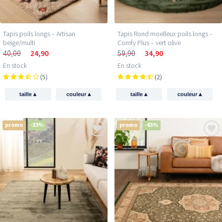
Tapis poils longs – Artisan
Tapis Rond moelleux poils longs –
beige/multi
Comfy Plus – vert olive
40,00
24,90
59,90
34,90
En stock
En stock
(5)
(2)
▴
▴
▴
▴
taille
couleur
taille
couleur
promo
-33%
promo
-43%