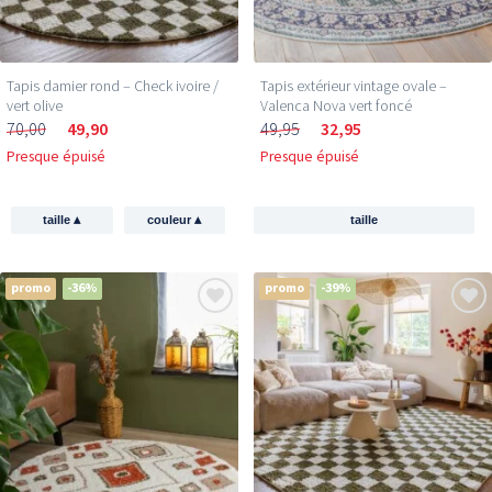
Tapis damier rond – Check ivoire /
Tapis extérieur vintage ovale –
vert olive
Valenca Nova vert foncé
70,00
49,90
49,95
32,95
Presque épuisé
Presque épuisé
▴
▴
taille
couleur
taille
promo
-36%
promo
-39%