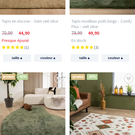
Tapis en viscose – Gem vert olive
Tapis moelleux poils longs – Comfy
Plus – vert olive
70,00
44,90
79,90
49,90
Presque épuisé
En stock
(1)
(3)
▴
▴
▴
▴
taille
couleur
taille
couleur
promo
-42%
promo
-35%