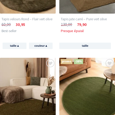
Tapis velours Rond – Flair vert olive
Tapis jute​ carré – Pure vert olive
60,00
30,95
130,00
79,90
Best-seller
Presque épuisé
▴
▴
taille
couleur
taille
promo
-38%