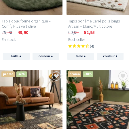
Tapis doux forme organique –
Tapis bohème Carré poils longs
Comfy Plus vert olive
Artisan – blanc/Multicolore
79,90
49,90
60,00
52,95
En stock
Best-seller
(4)
▴
▴
▴
▴
taille
couleur
taille
couleur
promo
-40%
promo
-38%