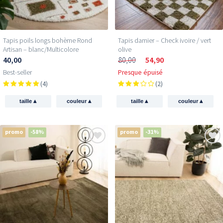
Tapis poils longs bohème Rond
Tapis damier – Check ivoire / vert
Artisan – blanc/Multicolore
olive
40,00
80,00
54,90
Best-seller
Presque épuisé
(4)
(2)
▴
▴
▴
▴
taille
couleur
taille
couleur
promo
-58%
promo
-31%