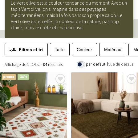
Le Vert olive est la couleur tendance du moment. Avec un
tapis Vert olive, on s'imagine dans des paysages
méditerranéens, mais à la fois dans son propre salon. Le
Vert olive est en effet la couleur de la nature, pas trop
claire, mais discrète et chaleureuse.
Filtres et tri
Taille
Couleur
Matériau
Mo
par défaut
vue du dessus
Affichage de
1–24
sur
84
résultats
promo
-38%