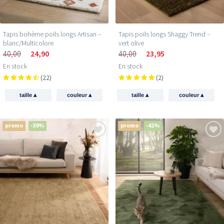
Tapis bohème poils longs Artisan –
Tapis poils longs Shaggy Trend –
blanc/Multicolore
vert olive
40,00
24,90
40,00
23,95
En stock
En stock
(22)
(2)
▴
▴
▴
▴
taille
couleur
taille
couleur
promo
-39%
promo
-41%