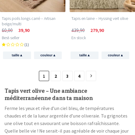
Tapis poils longs carré – Artisan
Tapis en laine – Hyssing vert olive
beige/multi
60,00
39,90
439,90
279,90
Best-seller
En stock
(1)
▴
▴
▴
▴
taille
couleur
taille
couleur
1
2
3
4
Tapis vert olive – Une ambiance
méditerranéenne dans ta maison
Ferme les yeux et rêve d’un ciel bleu, de températures
chaudes et de la lueur argentée d’une oliveraie. Tu grignotes
une olive tout en savourant une boisson rafraîchissante.
Quelle belle vie ! Ne serait-il pas agréable de voir chaque jour