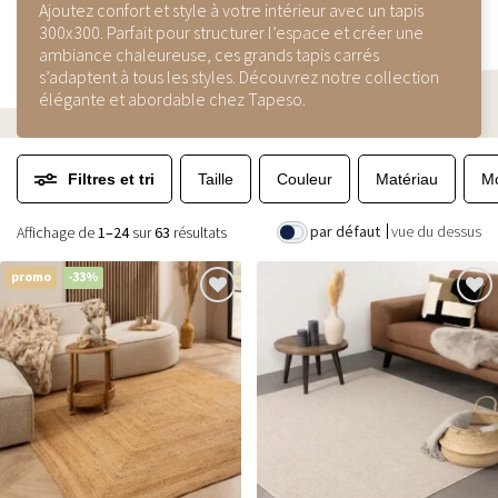
Ajoutez confort et style à votre intérieur avec un tapis
300x300. Parfait pour structurer l’espace et créer une
ambiance chaleureuse, ces grands tapis carrés
s’adaptent à tous les styles. Découvrez notre collection
élégante et abordable chez Tapeso.
Filtres et tri
Taille
Couleur
Matériau
Mo
par défaut
vue du dessus
Affichage de
1–24
sur
63
résultats
promo
-33%