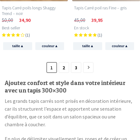
Tapis Carré poils longs Shaggy
Tapis Carré poil ras Fine – gris
Trend – noir
50,00
34,90
45,00
39,95
Best-seller
En stock
(1)
(1)
▴
▴
▴
▴
taille
couleur
taille
couleur
1
2
3
Ajoutez confort et style dans votre intérieur
avec un tapis 300×300
Les grands tapis carrés sont prisés en décoration intérieure,
car ils structurent l’espace et apportent une sensation
d’équilibre, que ce soit dans un salon spacieux ou une
chambre à coucher.
En plus de délimiter visuellement les zones et de créer un