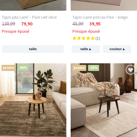
Tapis jute​ carré – Pure vert olive
Tapis Carré poil ras Fine – beige
130,00
79,90
45,00
39,95
Presque épuisé
Presque épuisé
(1)
▴
▴
taille
taille
couleur
promo
-40%
promo
-42%
Reçois 5 € de réduction
sur ton premier achat !
Inscris-toi et sois le premier à découvrir les
nouvelles collections et les offres exclusives.