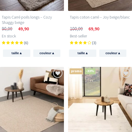
Tapis Carré poils longs – Cozy
Tapis coton carré – Joy beige/blanc
Shaggy beige
90,00
49,90
100,00
69,90
En stock
Best-seller
(6)
(3)
▴
▴
▴
▴
taille
couleur
taille
couleur
promo
-33%