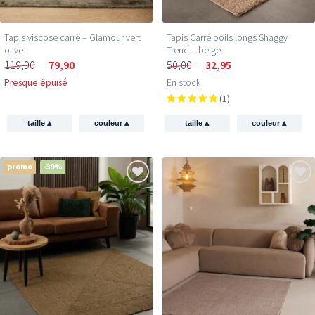
Tapis viscose carré – Glamour vert
Tapis Carré poils longs Shaggy
olive
Trend – beige
119,90
79,90
50,00
32,95
Presque épuisé
En stock
(1)
▴
▴
▴
▴
taille
couleur
taille
couleur
promo
-39%