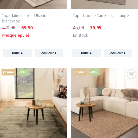
Tapis laine carré – Ulstein
Tapis bouclé Carré Lush – taupe
blanc/noir
120,00
69,90
45,00
39,95
Presque épuisé
En stock
▴
▴
▴
▴
taille
couleur
taille
couleur
promo
-33%
promo
-45%