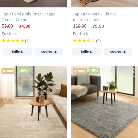
Tapis Carré poils longs Shaggy
Tapis jute​ carré – Chunky
Trend – Crème
marron/naturel
50,00
34,90
110,00
79,90
En stock
En stock
(1)
(3)
▴
▴
▴
▴
taille
couleur
taille
couleur
promo
-40%
promo
-45%