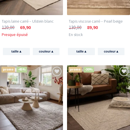
Tapis laine carré – Ulstein blanc
Tapis viscose carré – Pearl beige
120,00
69,90
130,00
89,90
Presque épuisé
En stock
▴
▴
▴
▴
taille
couleur
taille
couleur
promo
-45%
promo
-30%