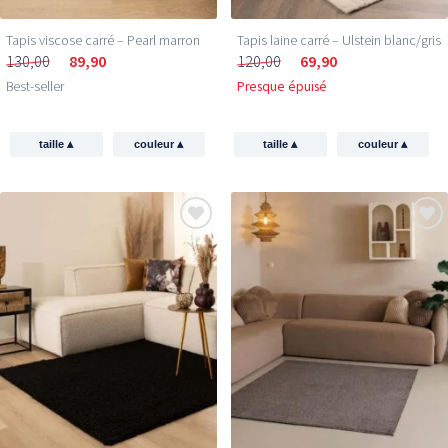
Email
Tapis viscose carré – Pearl marron
Tapis laine carré – Ulstein blanc/gris
130,00
89,90
120,00
69,90
Best-seller
Presque épuisé
Je profite de ma réduction →
▴
▴
▴
▴
taille
couleur
taille
couleur
350.000+ peronnes
t'ont
déjà rejoint