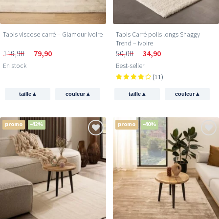
Tapis viscose carré – Glamour ivoire
Tapis Carré poils longs Shaggy
Trend – ivoire
119,90
79,90
50,00
34,90
En stock
Best-seller
(11)
▴
▴
▴
▴
taille
couleur
taille
couleur
promo
-42%
promo
-40%