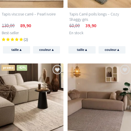
Tapis viscose carré – Pearl ivoire
Tapis Carré poils longs – Cozy
Shaggy gris
130,00
89,90
60,00
39,90
Best-seller
En stock
(2)
▴
▴
▴
▴
taille
couleur
taille
couleur
promo
-42%