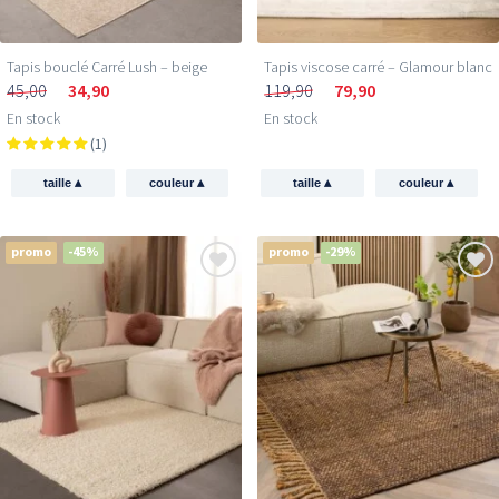
Tapis bouclé Carré Lush – beige
Tapis viscose carré – Glamour blanc
45,00
34,90
119,90
79,90
En stock
En stock
(1)
▴
▴
▴
▴
taille
couleur
taille
couleur
promo
-45%
promo
-29%