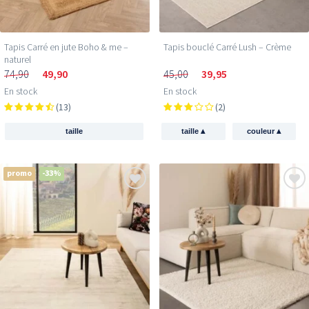
Tapis Carré en jute Boho & me –
Tapis bouclé Carré Lush – Crème
naturel
74,90
49,90
45,00
39,95
En stock
En stock
(13)
(2)
▴
▴
taille
taille
couleur
promo
-33%