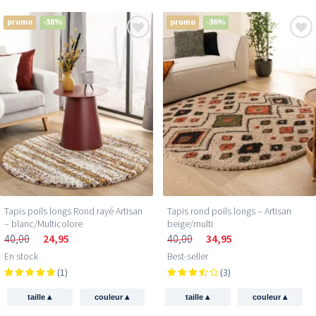
promo
-38%
promo
-36%
Tapis poils longs Rond rayé Artisan
Tapis rond poils longs – Artisan
– blanc/Multicolore
beige/multi
40,00
24,95
40,00
34,95
En stock
Best-seller
(1)
(3)
▴
▴
▴
▴
taille
couleur
taille
couleur