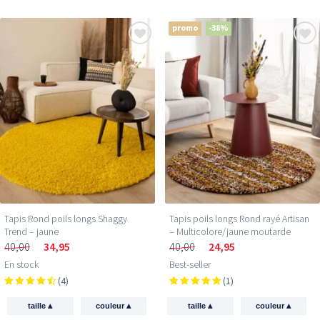
promo
-38%
Tapis Rond poils longs Shaggy
Tapis poils longs Rond rayé Artisan
Trend – jaune
– Multicolore/jaune moutarde
40,00
34,95
40,00
24,95
En stock
Best-seller
(4)
(1)
▴
▴
▴
▴
taille
couleur
taille
couleur