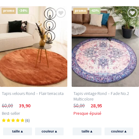
promo
-34%
promo
-63%
Tapis velours Rond – Flair terracota
Tapis vintage Rond – Fade No.2
Multicolore
60,00
39,90
50,00
28,95
Best-seller
Presque épuisé
(6)
▴
▴
▴
▴
taille
couleur
taille
couleur