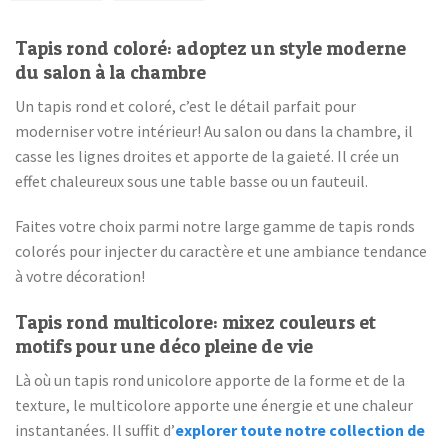
nouvelles collections et les offres exclusives.
Email
Tapis rond coloré: adoptez un style moderne
du salon à la chambre
Un tapis rond et coloré, c’est le détail parfait pour
Je profite de ma réduction →
moderniser votre intérieur! Au salon ou dans la chambre, il
casse les lignes droites et apporte de la gaieté. Il crée un
350.000+ peronnes
t'ont
déjà rejoint
effet chaleureux sous une table basse ou un fauteuil.
Faites votre choix parmi notre large gamme de tapis ronds
colorés pour injecter du caractère et une ambiance tendance
à votre décoration!
Tapis rond multicolore: mixez couleurs et
motifs pour une déco pleine de vie
Là où un tapis rond unicolore apporte de la forme et de la
texture, le multicolore apporte une énergie et une chaleur
instantanées. Il suffit d’
explorer toute notre collection de