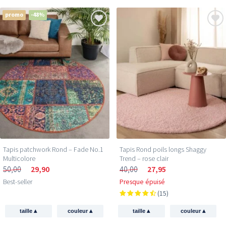
promo
-48%
Tapis patchwork Rond – Fade No.1
Tapis Rond poils longs Shaggy
Multicolore
Trend – rose clair
50,00
29,90
40,00
27,95
Best-seller
Presque épuisé
(15)
▴
▴
▴
▴
taille
couleur
taille
couleur