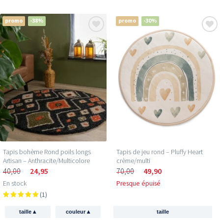
promo
-38%
promo
-30%
Tapis bohème Rond poils longs
Tapis de jeu rond – Pluffy Heart
Artisan – Anthracite/Multicolore
crème/multi
40,00
24,95
70,00
49,90
En stock
Presque épuisé
(1)
▴
▴
taille
couleur
taille