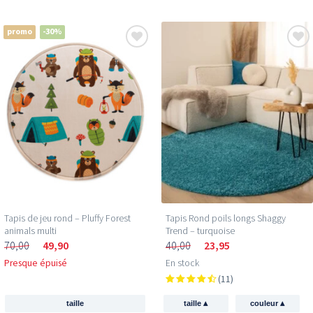
promo
-30%
Tapis de jeu rond – Pluffy Forest
Tapis Rond poils longs Shaggy
animals multi
Trend – turquoise
70,00
49,90
40,00
23,95
Presque épuisé
En stock
(11)
▴
▴
taille
taille
couleur