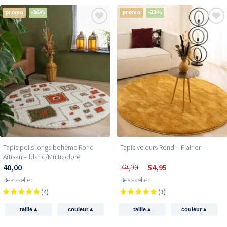
promo
-36%
promo
-33%
Tapis poils longs bohème Rond
Tapis velours Rond – Flair or
Artisan – blanc/Multicolore
40,00
79,90
54,95
Best-seller
Best-seller
(4)
(3)
▴
▴
▴
▴
taille
couleur
taille
couleur