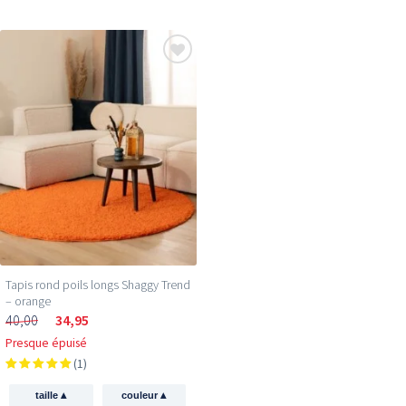
Tapis rond poils longs Shaggy Trend
– orange
Reçois 5 € de réduction
40,00
34,95
sur ton premier achat !
Presque épuisé
(1)
Inscris-toi et sois le premier à découvrir les
▴
▴
taille
couleur