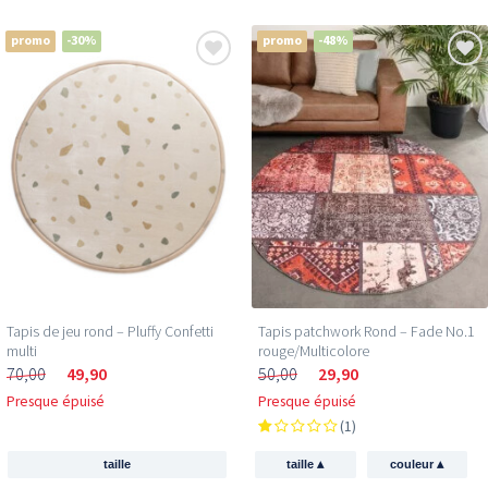
promo
-30%
promo
-48%
Tapis de jeu rond – Pluffy Confetti
Tapis patchwork Rond – Fade No.1
multi
rouge/Multicolore
70,00
49,90
50,00
29,90
Presque épuisé
Presque épuisé
(1)
▴
▴
taille
taille
couleur