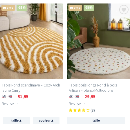
promo
-35%
promo
-36%
Tapis Rond scandinave – Cozy Arch
Tapis poils longs Rond à pois
jaune Curry
Artisan – blanc/Multicolore
59,90
51,95
40,00
29,95
Best-seller
Best-seller
(3)
▴
▴
taille
couleur
taille