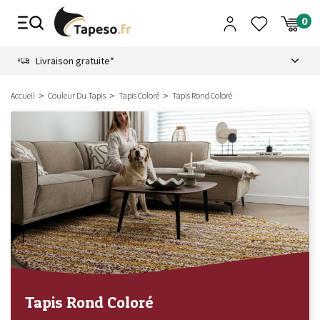
Passer
au
contenu
8.6
Livraison gratuite*
Accueil
Couleur Du Tapis
Tapis Coloré
Tapis Rond Coloré
Tapis Rond Coloré