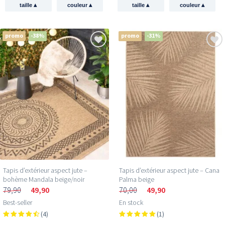
▴
▴
▴
▴
taille
couleur
taille
couleur
promo
-38%
promo
-31%
Tapis d’extérieur aspect jute –
Tapis d’extérieur aspect jute – Cana
bohème Mandala beige/noir
Palma beige
79,90
49,90
70,00
49,90
Best-seller
En stock
(4)
(1)