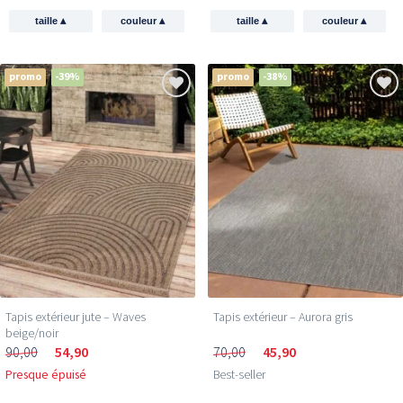
▴
▴
▴
▴
taille
couleur
taille
couleur
promo
-39%
promo
-38%
Tapis extérieur jute​ – Waves
Tapis extérieur – Aurora gris
beige/noir
90,00
54,90
70,00
45,90
Presque épuisé
Best-seller