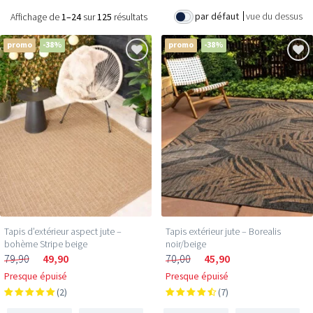
par défaut
vue du dessus
Affichage de
1–24
sur
125
résultats
promo
-38%
promo
-38%
Tapis d’extérieur aspect jute –
Tapis extérieur jute​ – Borealis
bohème Stripe beige
noir/beige
79,90
49,90
70,00
45,90
Presque épuisé
Presque épuisé
(2)
(7)