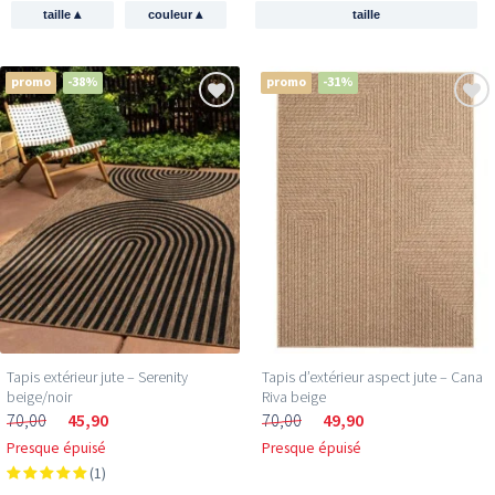
▴
▴
taille
couleur
taille
promo
-38%
promo
-31%
Tapis extérieur jute​ – Serenity
Tapis d’extérieur aspect jute – Cana
beige/noir
Riva beige
70,00
45,90
70,00
49,90
Presque épuisé
Presque épuisé
(1)