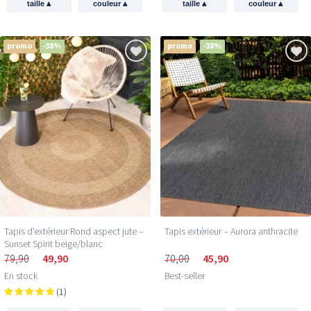
▴
▴
▴
▴
taille
couleur
taille
couleur
promo
-38%
promo
-38%
Tapis d’extérieur Rond aspect jute –
Tapis extérieur – Aurora anthracite
Sunset Spirit beige/blanc
79,90
49,90
70,00
45,90
En stock
Best-seller
(1)