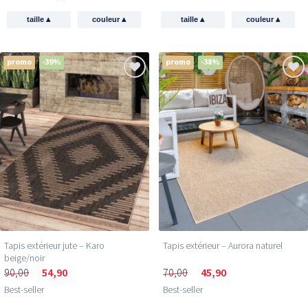
▴
▴
▴
▴
taille
couleur
taille
couleur
promo
-39%
promo
-38%
Tapis extérieur jute​ – Karo
Tapis extérieur – Aurora naturel
beige/noir
90,00
54,90
70,00
45,90
Best-seller
Best-seller