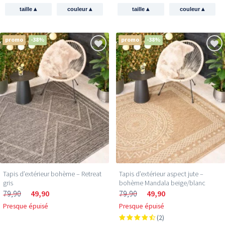
▴
▴
▴
▴
taille
couleur
taille
couleur
promo
-38%
promo
-38%
Tapis d’extérieur bohème – Retreat
Tapis d’extérieur aspect jute –
gris
bohème Mandala beige/blanc
79,90
49,90
79,90
49,90
Presque épuisé
Presque épuisé
(2)