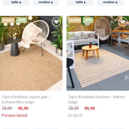
▴
▴
▴
▴
taille
couleur
taille
couleur
promo
-38%
promo
-38%
Tapis d’extérieur aspect jute –
Tapis d’extérieur bohème – Retreat
bohème Bliss beige
beige
79,90
49,90
79,90
49,90
Presque épuisé
En stock