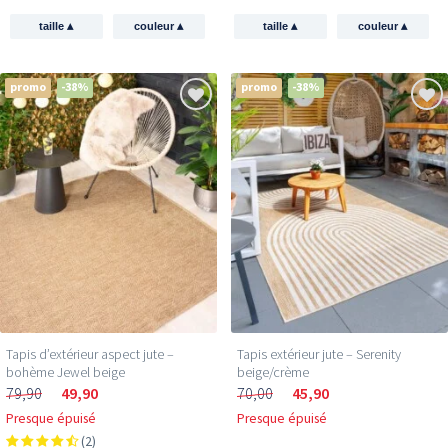
▴
▴
▴
▴
taille
couleur
taille
couleur
promo
-38%
promo
-38%
Tapis d’extérieur aspect jute –
Tapis extérieur jute​ – Serenity
bohème Jewel beige
beige/crème
79,90
49,90
70,00
45,90
Presque épuisé
Presque épuisé
(2)