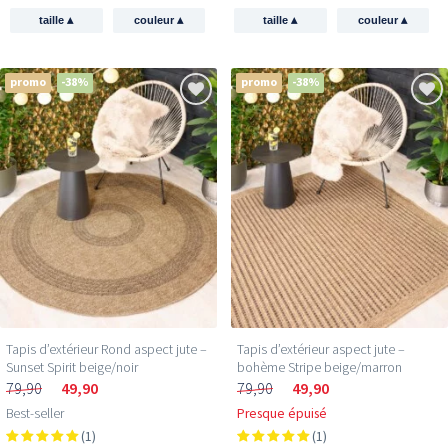
▴
▴
▴
▴
taille
couleur
taille
couleur
promo
-38%
promo
-38%
Tapis d’extérieur Rond aspect jute –
Tapis d’extérieur aspect jute –
Sunset Spirit beige/noir
bohème Stripe beige/marron
79,90
49,90
79,90
49,90
Best-seller
Presque épuisé
(1)
(1)