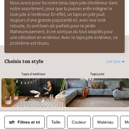
Nous avons pour toi notre beau tapis jute d'extérieur dans
notre assortiment, pour que tu puisses enfin intégrer le
look jute à l'extérieur. En effet, un tapis en jute jouit
toujours d'une grande popularité et, avec leur look
robuste, ils sont bien sûr parfaits pour le jardin.
Malheureusement, ils ne sont pas du tout adaptés pour
une utilisation en extérieur. Avec le tapis jute extérieur, ce
problème est résolu.
Choisis ton style
Voir plus
Tapis d'extérieur
Tapis jute
Filtres et tri
Taille
Couleur
Matériau
Mo