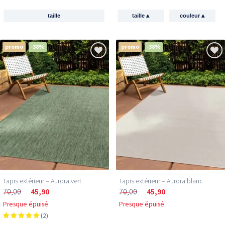
▴
▴
taille
taille
couleur
promo
-38%
promo
-38%
Tapis extérieur – Aurora vert
Tapis extérieur – Aurora blanc
70,00
45,90
70,00
45,90
Presque épuisé
Presque épuisé
(2)