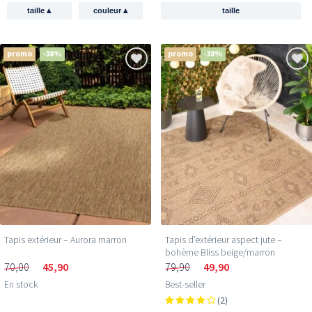
▴
▴
taille
couleur
taille
promo
-38%
promo
-38%
Tapis extérieur – Aurora marron
Tapis d’extérieur aspect jute –
bohème Bliss beige/marron
70,00
45,90
79,90
49,90
En stock
Best-seller
(2)