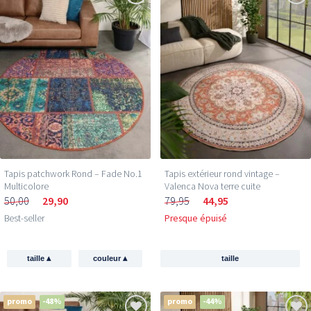
Tapis patchwork Rond – Fade No.1
Tapis extérieur rond vintage –
Multicolore
Valenca Nova terre cuite
50,00
29,90
79,95
44,95
Best-seller
Presque épuisé
▴
▴
taille
couleur
taille
promo
-48%
promo
-44%