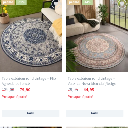
promo
-39%
promo
-44%
Tapis extérieur rond vintage – Flip
Tapis extérieur rond vintage –
Agnes bleu foncé
Valenca Nova bleu clair/beige
129,00
79,90
79,95
44,95
Presque épuisé
Presque épuisé
taille
taille