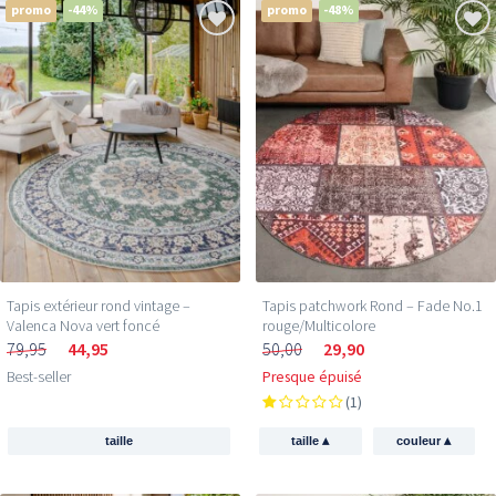
promo
-44%
promo
-48%
Tapis extérieur rond vintage –
Tapis patchwork Rond – Fade No.1
Valenca Nova vert foncé
rouge/Multicolore
79,95
44,95
50,00
29,90
Best-seller
Presque épuisé
(1)
▴
▴
taille
taille
couleur