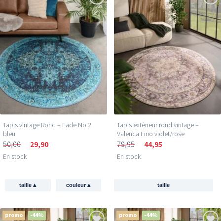
Tapis vintage Rond – Fade No.2
Tapis extérieur rond vintage –
bleu
Valenca Fino violet/rose
50,00
29,90
79,95
44,95
En stock
En stock
▴
▴
taille
couleur
taille
promo
-44%
promo
-44%