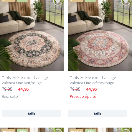
Tapis extérieur rond vintage –
Tapis extérieur rond vintage –
Valenca Fino vert/rouge
Valenca Fino crème/rouge
79,95
44,95
79,95
44,95
Best-seller
Presque épuisé
taille
taille
promo
-44%
promo
-44%