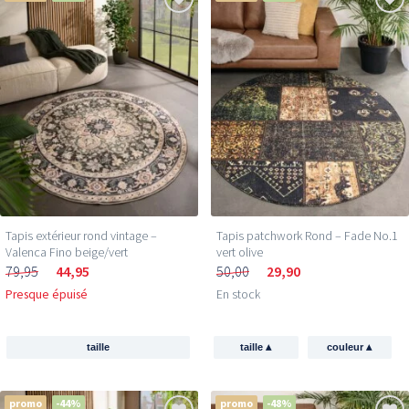
Tapis extérieur rond vintage –
Tapis patchwork Rond – Fade No.1
Valenca Fino beige/vert
vert olive
79,95
44,95
50,00
29,90
Presque épuisé
En stock
▴
▴
taille
taille
couleur
promo
-44%
promo
-48%