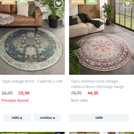
promo
-48%
promo
-44%
Tapis vintage Rond – Fade No.2 vert
Tapis extérieur rond vintage –
Valenca Nova vert/rouge sauge
50,00
29,90
79,95
44,95
Presque épuisé
Best-seller
▴
▴
taille
couleur
taille