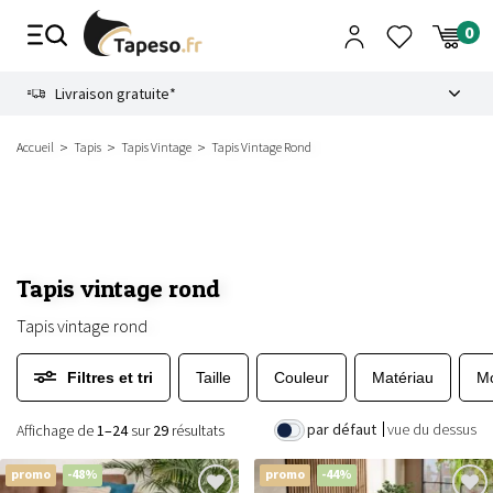
Passer
au
contenu
8.6
Livraison gratuite*
Accueil
Tapis
Tapis Vintage
Tapis Vintage Rond
Tapis vintage rond
Tapis vintage rond
Filtres et tri
Taille
Couleur
Matériau
Mo
par défaut
vue du dessus
Affichage de
1–24
sur
29
résultats
promo
-48%
promo
-44%