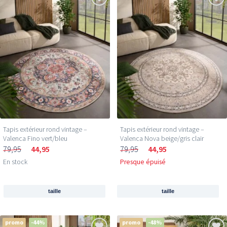
Tapis extérieur rond vintage –
Tapis extérieur rond vintage –
Valenca Fino vert/bleu
Valenca Nova beige/gris clair
79,95
44,95
79,95
44,95
En stock
Presque épuisé
taille
taille
promo
-44%
promo
-48%