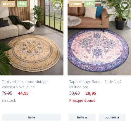
promo
-44%
promo
-63%
Tapis extérieur rond vintage –
Tapis vintage Rond – Fade No.2
Valenca Nova jaune
Multicolore
79,95
44,95
50,00
28,95
En stock
Presque épuisé
▴
▴
taille
taille
couleur