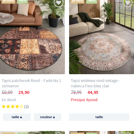
promo
-48%
promo
-44%
Tapis patchwork Rond – Fade No.1
Tapis extérieur rond vintage –
or/marron
Valenca Fino bleu clair
50,00
29,90
79,95
44,95
En stock
Presque épuisé
(2)
▴
▴
taille
couleur
taille