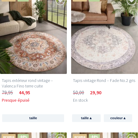
Tapis extérieur rond vintage –
Tapis vintage Rond – Fade No.2 gris
Valenca Fino terre cuite
79,95
44,95
50,00
29,90
Presque épuisé
En stock
▴
▴
taille
taille
couleur
promo
-44%
promo
-44%