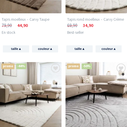
Tapis moelleux – Carvy Taupe
Tapis rond moelleux – Carvy Crème
79,90
44,90
69,90
34,90
En stock
Best-seller
▴
▴
▴
▴
taille
couleur
taille
couleur
promo
-44%
promo
-50%