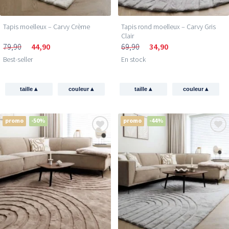
Tapis moelleux – Carvy Crème
Tapis rond moelleux – Carvy Gris
Clair
79,90
44,90
69,90
34,90
Best-seller
En stock
▴
▴
▴
▴
taille
couleur
taille
couleur
promo
-50%
promo
-44%