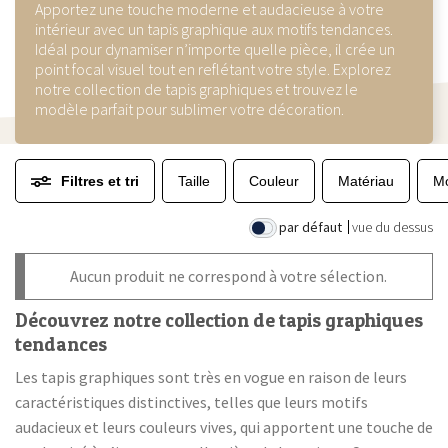
Apportez une touche moderne et audacieuse à votre
intérieur avec un tapis graphique aux motifs tendances.
Idéal pour dynamiser n’importe quelle pièce, il crée un
point focal visuel tout en reflétant votre style. Explorez
notre collection de tapis graphiques et trouvez le
modèle parfait pour sublimer votre décoration.
Filtres et tri
Taille
Couleur
Matériau
Mo
par défaut
vue du dessus
Aucun produit ne correspond à votre sélection.
Découvrez notre collection de tapis graphiques
tendances
Les tapis graphiques sont très en vogue en raison de leurs
caractéristiques distinctives, telles que leurs motifs
audacieux et leurs couleurs vives, qui apportent une touche de