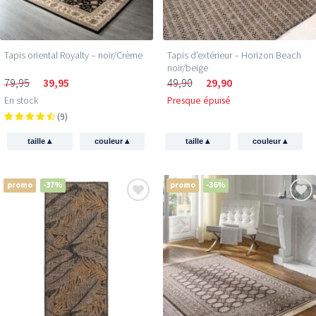
Tapis oriental Royalty – noir/Crème
Tapis d’extérieur – Horizon Beach
noir/beige
79,95
39,95
49,90
29,90
En stock
Presque épuisé
(9)
▴
▴
▴
▴
taille
couleur
taille
couleur
promo
-37%
promo
-36%