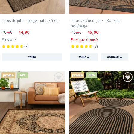
Tapis de jute – Torget naturel/noir
Tapis extérieur jute​ – Borealis
noir/beige
70,00
44,90
70,00
45,90
En stock
Presque épuisé
(9)
(7)
▴
▴
taille
taille
couleur
promo
-43%
promo
-38%