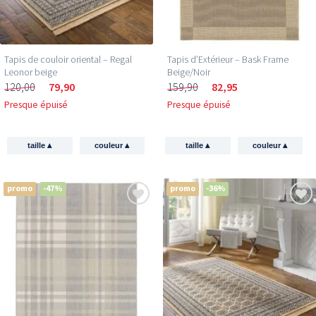
Tapis de couloir oriental – Regal
Tapis d’Extérieur – Bask Frame
Leonor beige
Beige/Noir
120,00
79,90
159,90
82,95
Presque épuisé
Presque épuisé
▴
▴
▴
▴
taille
couleur
taille
couleur
promo
-47%
promo
-36%