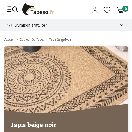
Passer
au
contenu
8.6
Livraison gratuite*
Accueil
Couleur Du Tapis
Tapis Beige Noir
Tapis beige noir