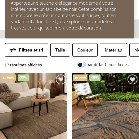
Apportez une touche d'élégance moderne à votre
intérieur avec un tapis beige noir. Cette combinaison
intemporelle crée un contraste sophistiqué, tout en
s'adaptant à tous les styles. Explorez nos modèles et
trouvez celui qui sublimera votre décoration.
Filtres et tri
Taille
Couleur
Matériau
Mo
par défaut
vue du dessus
17 résultats affichés
promo
-39%
promo
-38%