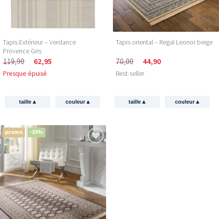
Tapis Extérieur – Verdance
Tapis oriental – Regal Leonor beige
Provence Gris
119,90
62,95
70,00
44,90
Presque épuisé
Best-seller
▴
▴
▴
▴
taille
couleur
taille
couleur
promo
-33%