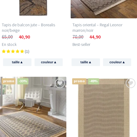
Tapis de balcon jute – Borealis
Tapis oriental – Regal Leonor
noir/beige
marron/noir
65,00
40,90
70,00
44,90
En stock
Best-seller
(1)
▴
▴
▴
▴
taille
couleur
taille
couleur
promo
-33%
promo
-49%