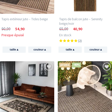
Tapis extérieur jute​ – Tides beige
Tapis de balcon jute – Serenity
beige/noir
90,00
54,90
65,00
40,90
Presque épuisé
En stock
(2)
▴
▴
▴
▴
taille
couleur
taille
couleur
promo
-40%