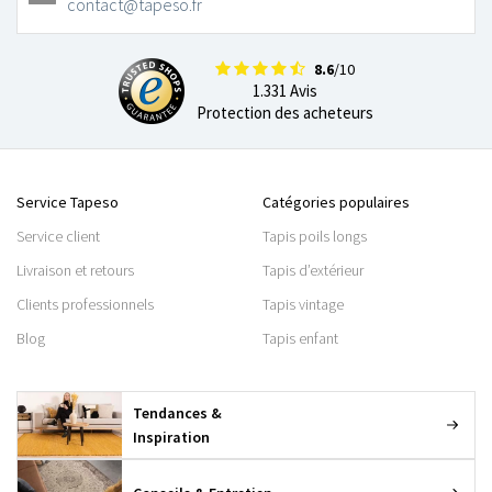
contact@tapeso.fr
8.6
/10
1.331 Avis
Protection des acheteurs
Service Tapeso
Catégories populaires
Service client
Tapis poils longs
Livraison et retours
Tapis d’extérieur
Clients professionnels
Tapis vintage
Blog
Tapis enfant
Tendances &
Inspiration