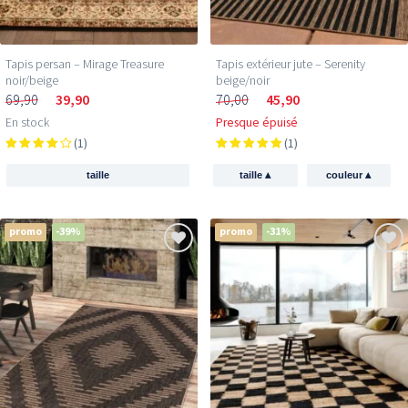
Tapis persan – Mirage Treasure
Tapis extérieur jute​ – Serenity
noir/beige
beige/noir
69,90
39,90
70,00
45,90
En stock
Presque épuisé
(1)
(1)
▴
▴
taille
taille
couleur
promo
-39%
promo
-31%