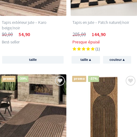
Tapis extérieur jute​ – Karo
Tapis en jute – Patch naturel/noir
beige/noir
90,00
54,90
205,00
144,90
Best-seller
Presque épuisé
(1)
▴
▴
taille
taille
couleur
promo
-39%
promo
-37%