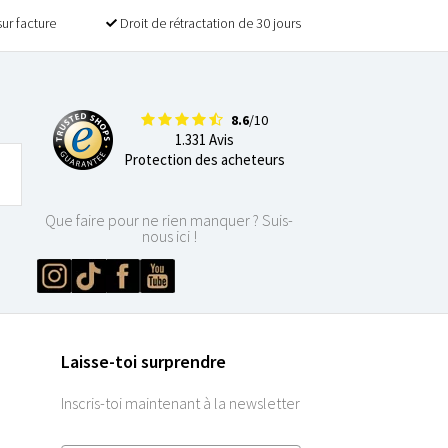
sur facture
Droit de rétractation de 30 jours
8.6
/10
1.331 Avis
Protection des acheteurs
Que faire pour ne rien manquer ? Suis-
nous ici !
Laisse-toi surprendre
Inscris-toi maintenant à la newsletter