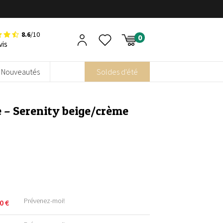
8.6
/10
vis
Nouveautés
Soldes d'été
e​ – Serenity beige/crème
Prévenez-moi!
90
€