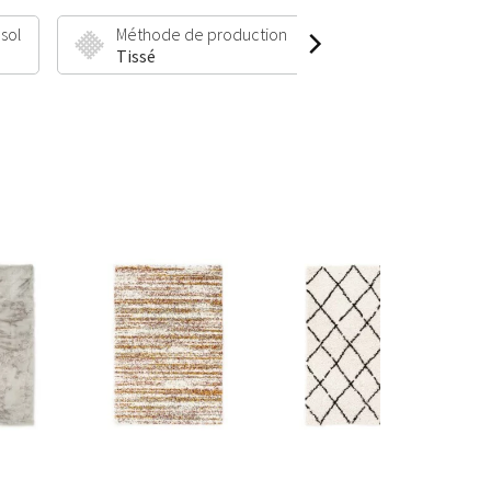
 sol
Méthode de production
Hauteur et poid
Tissé
5 mm | 1100 g