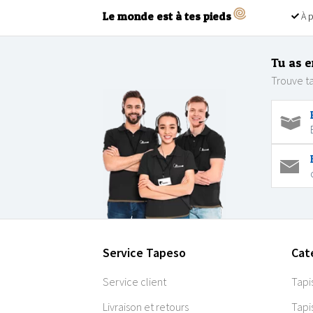
Le monde est à tes pieds
À p
Tu as e
Trouve ta
Service Tapeso
Cat
Service client
Tapi
Livraison et retours
Tapi