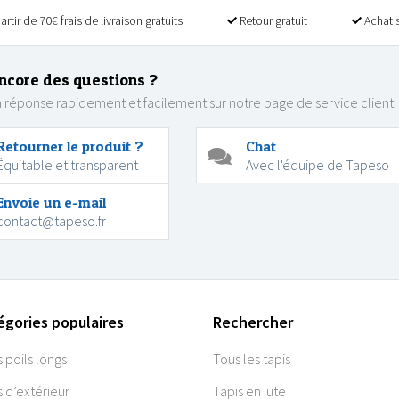
artir de 70€ frais de livraison gratuits
Retour gratuit
Achat 
ncore des questions ?
 réponse rapidement et facilement sur notre page de service client.
Retourner le produit ?
Chat
Équitable et transparent
Avec l'équipe de Tapeso
Envoie un e-mail
contact@tapeso.fr
égories populaires
Rechercher
s poils longs
Tous les tapis
s d’extérieur
Tapis en jute