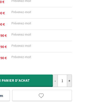
Prévenez-moi!
90
€
Prévenez-moi!
90
€
Prévenez-moi!
90
€
.
Prévenez-moi!
,90
€
.
Prévenez-moi!
,90
€
.
.
Prévenez-moi!
,90
€
.
.
quantité de Tapis extérieur jute​ 
.
.
N
PANIER D'ACHAT
um