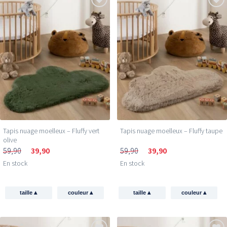
Tapis nuage moelleux – Fluffy vert
Tapis nuage moelleux – Fluffy taupe
olive
59,90
39,90
59,90
39,90
En stock
En stock
▴
▴
▴
▴
taille
couleur
taille
couleur