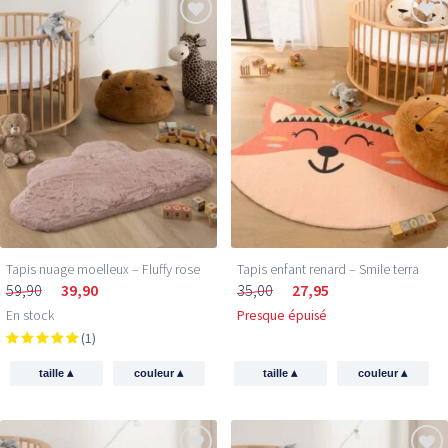
Tapis nuage moelleux – Fluffy rose
Tapis enfant renard – Smile terra
59,90
39,90
35,00
27,95
En stock
Presque épuisé
(1)
▴
▴
▴
▴
taille
couleur
taille
couleur