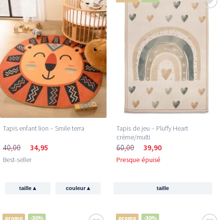
Tapis enfant lion – Smile terra
Tapis de jeu – Pluffy Heart
crème/multi
40,00
34,95
60,00
39,90
Best-seller
Presque épuisé
▴
▴
taille
couleur
taille
promo
-30%
promo
-30%