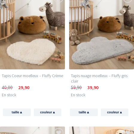
Tapis Coeur moelleux – Fluffy Crème
Tapis nuage moelleux – Fluffy gris
clair
40,00
29,90
59,90
39,90
En stock
En stock
▴
▴
▴
▴
taille
couleur
taille
couleur