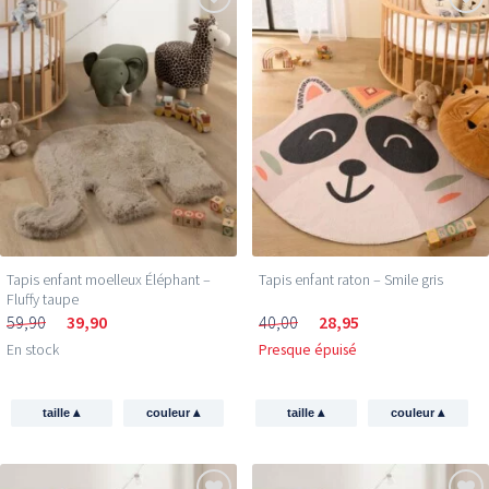
Tapis enfant moelleux Éléphant –
Tapis enfant raton – Smile gris
Fluffy taupe
59,90
39,90
40,00
28,95
En stock
Presque épuisé
▴
▴
▴
▴
taille
couleur
taille
couleur