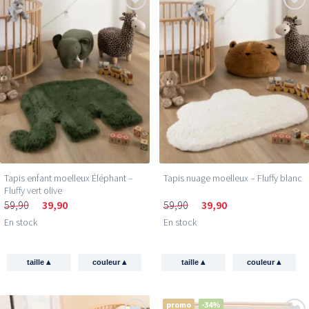
Tapis enfant moelleux Éléphant –
Tapis nuage moelleux – Fluffy blanc
Fluffy vert olive
59,90
39,90
59,90
39,90
En stock
En stock
▴
▴
▴
▴
taille
couleur
taille
couleur
promo
-34%