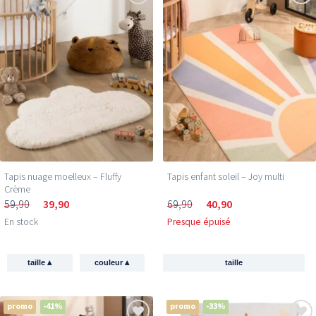
Tapis nuage moelleux – Fluffy
Tapis enfant soleil – Joy multi
Crème
59,90
39,90
69,90
40,90
En stock
Presque épuisé
▴
▴
taille
couleur
taille
promo
-41%
promo
-33%