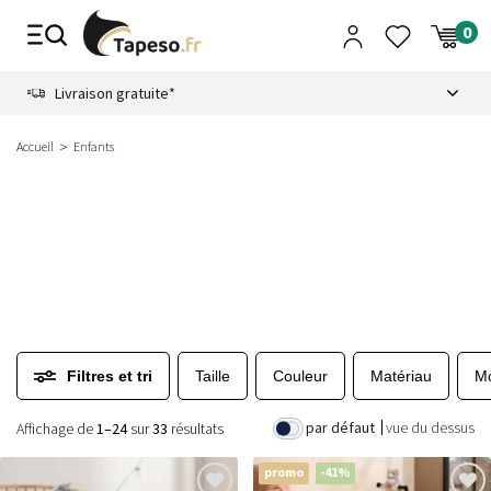
Passer
au
contenu
8.6
Livraison gratuite*
Accueil
Enfants
Filtres et tri
Taille
Couleur
Matériau
Mo
par défaut
vue du dessus
Affichage de
1–24
sur
33
résultats
promo
-41%