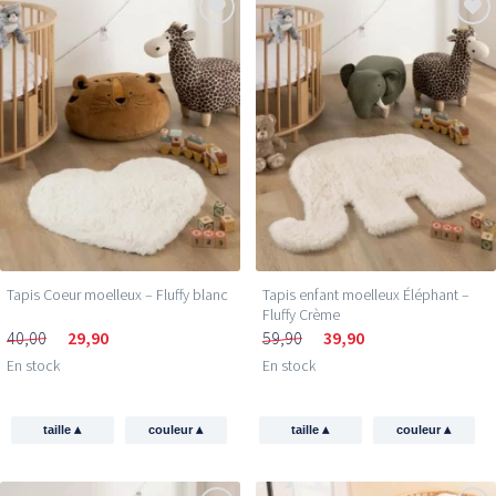
Tapis Coeur moelleux – Fluffy blanc
Tapis enfant moelleux Éléphant –
Fluffy Crème
40,00
29,90
59,90
39,90
En stock
En stock
▴
▴
▴
▴
taille
couleur
taille
couleur