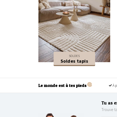
SOLDES
Soldes tapis
Le monde est à tes pieds
À p
Tu as e
Trouve ta