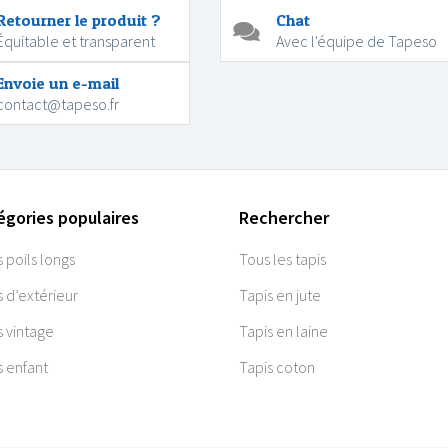
Retourner le produit ?
Chat
Équitable et transparent
Avec l'équipe de Tapeso
Envoie un e-mail
contact@tapeso.fr
égories populaires
Rechercher
s poils longs
Tous les tapis
s d’extérieur
Tapis en jute
s vintage
Tapis en laine
s enfant
Tapis coton