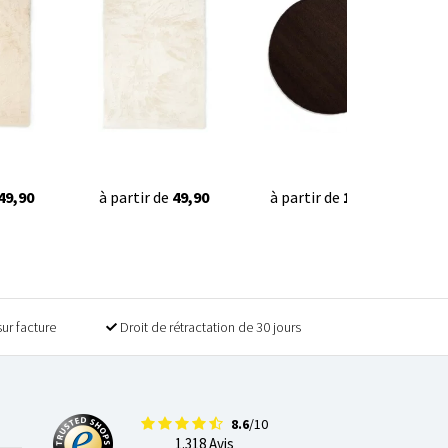
49,90
à partir de
49,90
à partir de
129,90
sur facture
Droit de rétractation de 30 jours
8.6
/10
1.318 Avis