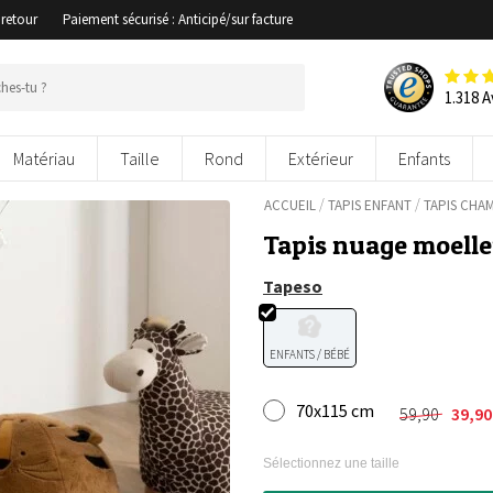
 retour
Paiement sécurisé : Anticipé/sur facture
1.318 A
Matériau
Taille
Rond
Extérieur
Enfants
/
/
ACCUEIL
TAPIS ENFANT
TAPIS CHA
Tapis nuage moelle
Tapeso
ENFANTS / BÉBÉ
70x115 cm
59,90
39,9
Le
Le
prix
prix
initial
actuel
Sélectionnez une taille