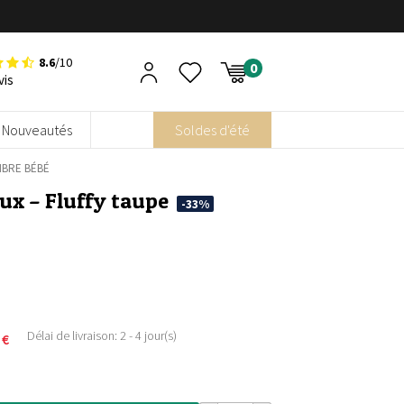
8.6
/10
vis
Nouveautés
Soldes d'été
MBRE BÉBÉ
ux – Fluffy taupe
-33%
Délai de livraison: 2 - 4 jour(s)
0
€