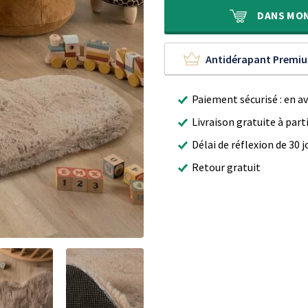
était :
est :
59,90 €.
39,90 €.
DANS
MO
Antidérapant Premi
Paiement sécurisé : en a
Livraison gratuite à part
Délai de réflexion de 30 j
Retour gratuit