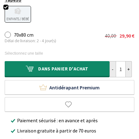
ENFANTS / BÉBÉ
70x80 cm
40,00
29,90
€
Le
Le
Délai de livraison: 2 - 4 jour(s)
prix
prix
initial
actuel
Sélectionnez une taille
était :
est :
40,00 €.
29,90 €.
quantité de Ta
DANS
PANIER D'ACHAT
Antidérapant Premium
Paiement sécurisé : en avance et après
Livraison gratuite à partir de 70 euros