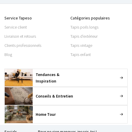
Service Tapeso
Catégories populaires
Service client
Tapis poils longs
Livraison et retours
Tapis d’extérieur
Clients professionnels
Tapis vintage
Blog
Tapis enfant
Tendances &
Inspiration
Conseils & Entretien
Home Tour
Socials
Pour ne rien manquer, inscris-toi !