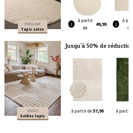
à partir
à par
49,95
POPULAIRE
de
de
Tapis salon
Jusqu'à 50% de réductio
à partir de
57,95
à partir
SOLDES
Soldes tapis