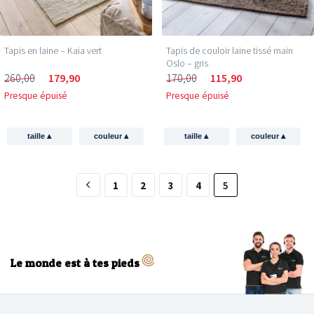
Tapis en laine – Kaia vert
Tapis de couloir laine tissé main
Oslo – gris
260,00
179,90
170,00
115,90
Presque épuisé
Presque épuisé
▴
▴
▴
▴
taille
couleur
taille
couleur
1
2
3
4
5
Le monde est à tes pieds