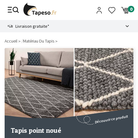
Passer
au
contenu
8.6
Livraison gratuite*
/
Accueil
Matériau Du Tapis
Découvrir ce produit
Tapis point noué