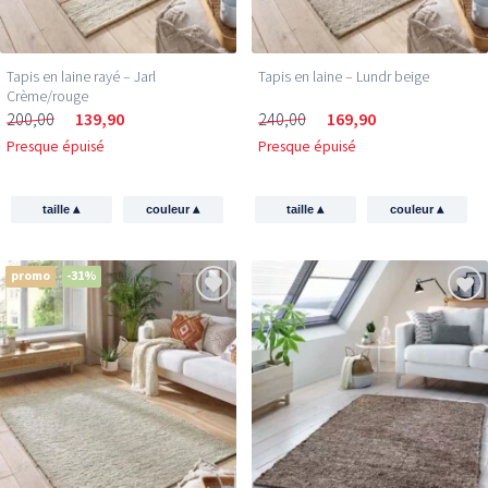
Tapis en laine rayé – Jarl
Tapis en laine – Lundr beige
Crème/rouge
200,00
139,90
240,00
169,90
Presque épuisé
Presque épuisé
▴
▴
▴
▴
taille
couleur
taille
couleur
promo
-31%