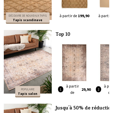
à partir de
199,90
à partir
DÉCOUVRE DE NOUVEAUX TAPIS
Tapis scandinave
Top 10
à partir
à par
29,90
POPULAIRE
de
de
Tapis salon
Jusqu'à 50% de réductio