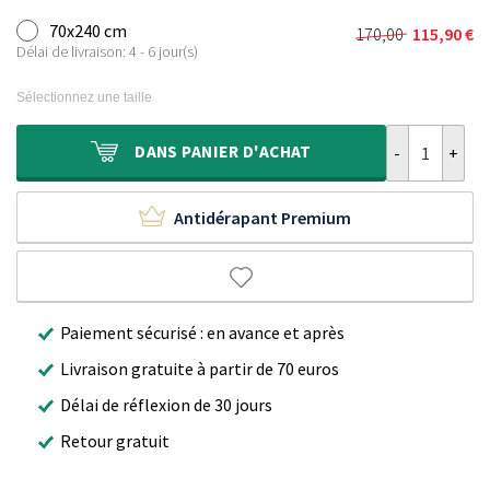
70x240 cm
170,00
115,90
€
Le
Le
Délai de livraison: 4 - 6 jour(s)
prix
prix
initial
actuel
Sélectionnez une taille
était :
est :
170,00 €.
115,90 €.
quantité de Ta
DANS
PANIER D'ACHAT
Antidérapant Premium
Paiement sécurisé : en avance et après
Livraison gratuite à partir de 70 euros
Délai de réflexion de 30 jours
Retour gratuit