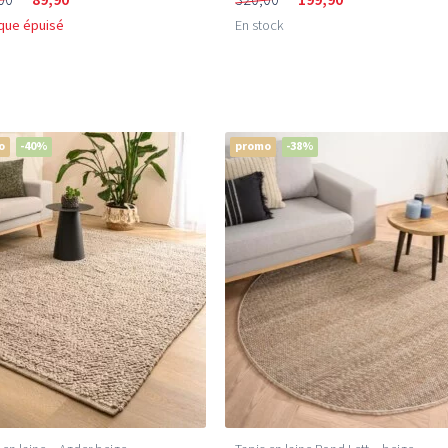
que épuisé
En stock
o
-40%
promo
-38%