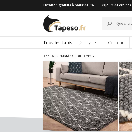
Passer
Livraison gratuite à partir de 70€
30 jours de droit de
au
contenu
Recherche
pour :
Tous les tapis
Type
Couleur
/
Accueil
Matériau Du Tapis