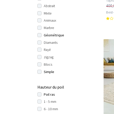
Tapis
400,
Abstrait
Best-
Mixte
Animaux
Marbre
Géométrique
Diamants
Rayé
zigzag
Blocs
Simple
Hauteur du poil
Poil ras
1 - 5 mm
6 - 10 mm