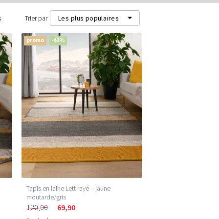
s
Trier par
Les plus populaires
promo
-42%
Les plus populaires
Les plus récents
Prix les plus bas (m²)
Prix les plus élevés (m²)
Tapis en laine Lett rayé – jaune
moutarde/gris
120,00
69,90