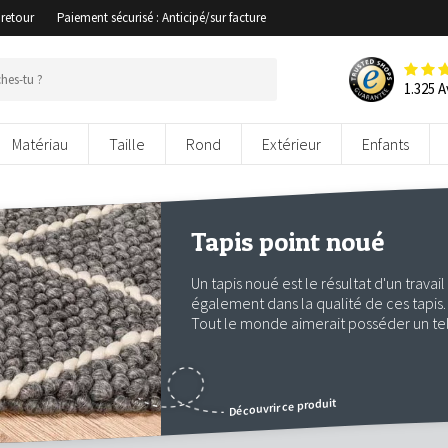
 retour
Paiement sécurisé : Anticipé/sur facture
1.325 A
Matériau
Taille
Rond
Extérieur
Enfants
Tapis point noué
Un tapis noué est le résultat d'un travail
également dans la qualité de ces tapis. 
Tout le monde aimerait posséder un tel
Découvrir ce produit