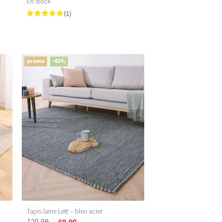
En stock
(1)
promo
-42%
Tapis laine Lett – bleu acier
120,00
69,90