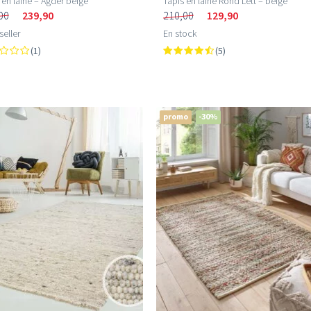
 en laine – Agder beige
Tapis en laine Rond Lett – beige
00
239,90
210,00
129,90
seller
En stock
(1)
(5)
promo
-30%