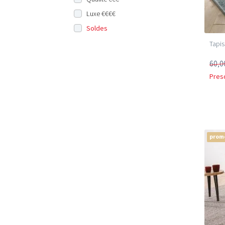
Luxe €€€€
Soldes
Tapis
60,0
Pres
prom