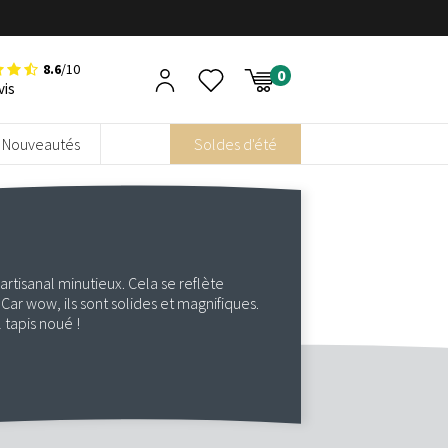
8.6
/10
vis
Nouveautés
Soldes d'été
 artisanal minutieux. Cela se reflète
Car wow, ils sont solides et magnifiques.
 tapis noué !