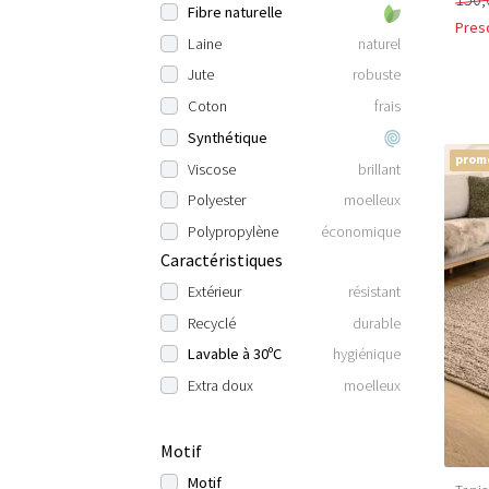
Fibre naturelle
Pres
Laine
naturel
Jute
robuste
Coton
frais
Synthétique
prom
Viscose
brillant
Polyester
moelleux
Polypropylène
économique
Caractéristiques
Extérieur
résistant
Recyclé
durable
Lavable à 30ºC
hygiénique
Extra doux
moelleux
Motif
Motif