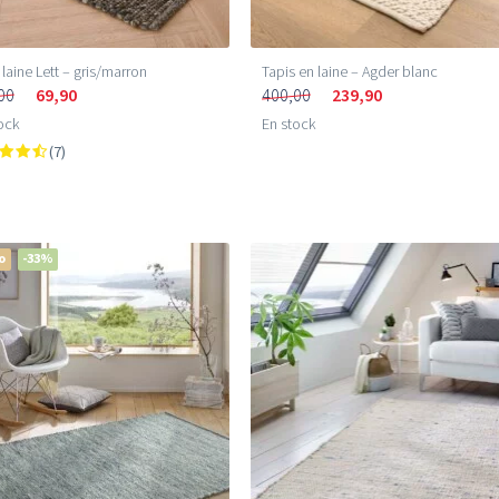
 laine Lett – gris/marron
Tapis en laine – Agder blanc
00
69,90
400,00
239,90
ock
En stock
(7)
o
-33%