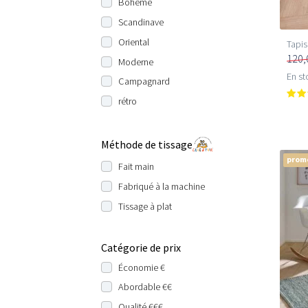
Bohème
Scandinave
Oriental
Tapis
120,
Moderne
En st
Campagnard
rétro
Méthode de tissage
prom
Fait main
Fabriqué à la machine
Tissage à plat
Catégorie de prix
Économie €
Abordable €€
Qualité €€€