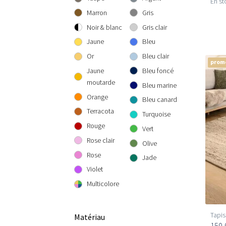
En st
300 cm rond
300x300 cm
160x230 cm
Marron
Gris
200x290 cm
Noir & blanc
Gris clair
240x340 cm
Jaune
Bleu
300x400 cm
Or
Bleu clair
prom
Jaune
Bleu foncé
moutarde
Bleu marine
Orange
Bleu canard
Terracota
Turquoise
Rouge
Vert
Rose clair
Olive
Rose
Jade
Violet
Multicolore
Tapis
Matériau
150,