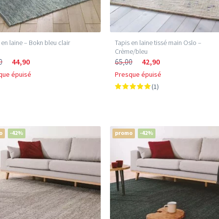
 en laine – Bokn bleu clair
Tapis en laine tissé main Oslo –
Crème/bleu
0
44,90
65,00
42,90
que épuisé
Presque épuisé
(1)
o
-42%
promo
-42%