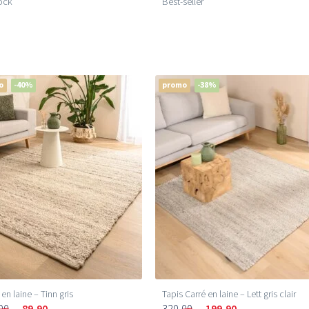
ock
Best-seller
o
-40%
promo
-38%
 en laine – Tinn gris
Tapis Carré en laine – Lett gris clair
00
89,90
320,00
199,90