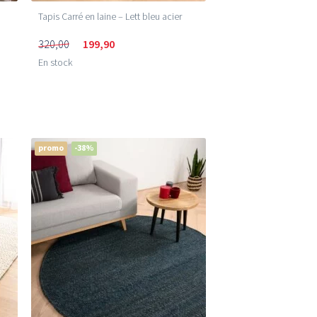
Tapis Carré en laine – Lett bleu acier
320,00
199,90
En stock
promo
-38%