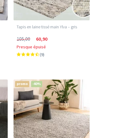
Tapis en laine tissé main Ylva – gris
105,00
60,90
Presque épuisé
(9)
promo
-40%