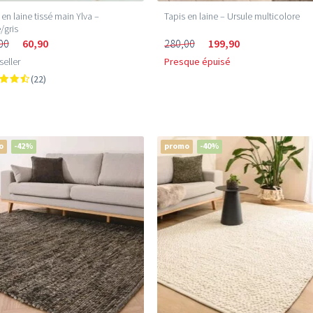
 en laine tissé main Ylva –
Tapis en laine – Ursule multicolore
/gris
00
60,90
280,00
199,90
seller
Presque épuisé
(22)
o
-42%
promo
-40%