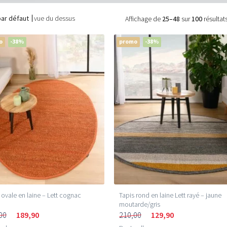
par défaut
vue du dessus
Affichage de
25–48
sur
100
résultat
o
-38%
promo
-38%
 ovale en laine – Lett cognac
Tapis rond en laine Lett rayé – jaune
moutarde/gris
00
189,90
210,00
129,90