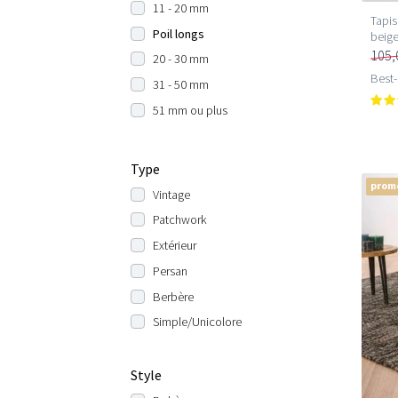
11 - 20 mm
Tapis
Poil longs
beige
105,
20 - 30 mm
Best-
31 - 50 mm
51 mm ou plus
Type
prom
Vintage
Patchwork
Extérieur
Persan
Berbère
Simple/Unicolore
Style