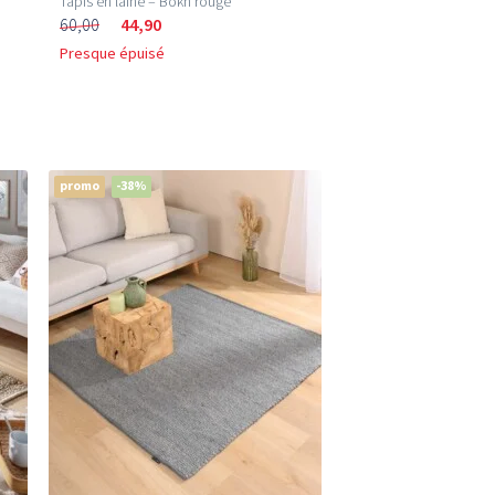
Tapis en laine – Bokn rouge
60,00
44,90
Presque épuisé
promo
-38%