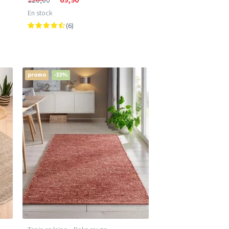
En stock
(6)
promo
-33%