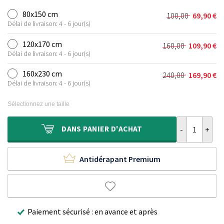
80x150 cm
100,00
69,90
€
Le
Le
Délai de livraison: 4 - 6 jour(s)
prix
prix
initial
actuel
120x170 cm
160,00
109,90
€
Le
Le
était :
est :
Délai de livraison: 4 - 6 jour(s)
prix
prix
100,00 €.
69,90 €.
initial
actuel
160x230 cm
240,00
169,90
€
Le
Le
était :
est :
Délai de livraison: 4 - 6 jour(s)
prix
prix
160,00 €.
109,90 €.
initial
actuel
Sélectionnez une taille
était :
est :
240,00 €.
169,90 €.
quantité de T
DANS
PANIER D'ACHAT
Antidérapant Premium
Paiement sécurisé : en avance et après