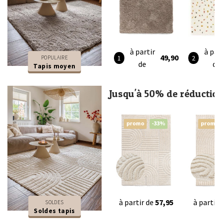
à partir
à par
49,90
POPULAIRE
de
de
Tapis moyen
Jusqu'à 50% de réductio
promo
-33%
promo
à partir de
57,95
à partir
SOLDES
Soldes tapis