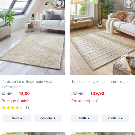
promo
-30%
Tapis en laine tissé main Oslo –
Tapis laine rayé – Jarl marron/gris
Crème/vert
65,00
42,90
200,00
139,90
Presque épuisé
Presque épuisé
(1)
▴
▴
▴
▴
taille
couleur
taille
couleur