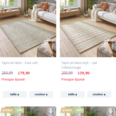
Tapis en laine – Kaia vert
Tapis en laine rayé – Jarl
Crème/rouge
260,00
179,90
200,00
139,90
Presque épuisé
Presque épuisé
▴
▴
▴
▴
taille
couleur
taille
couleur
promo
-29%
promo
-29%