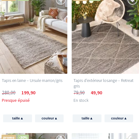
Tapis en laine – Ursule marron/gris
Tapis d’extérieur losange – Retreat
gris
280,00
199,90
79,90
49,90
Presque épuisé
En stock
▴
▴
▴
▴
taille
couleur
taille
couleur
promo
-30%