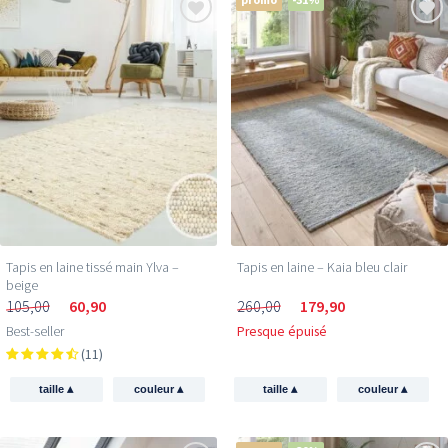
Tapis en laine tissé main Ylva –
Tapis en laine – Kaia bleu clair
beige
105,00
60,90
260,00
179,90
Best-seller
Presque épuisé
(11)
▴
▴
▴
▴
taille
couleur
taille
couleur