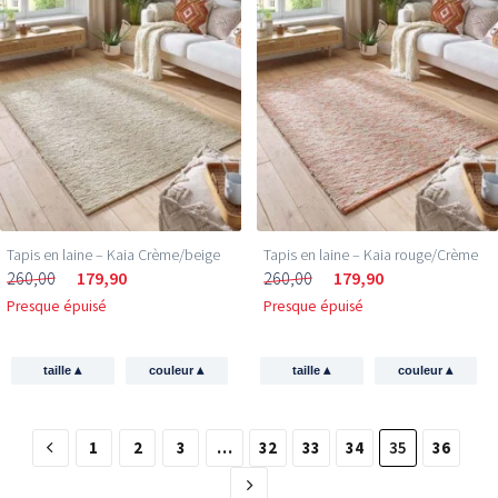
Tapis en laine – Kaia Crème/beige
Tapis en laine – Kaia rouge/Crème
260,00
179,90
260,00
179,90
Presque épuisé
Presque épuisé
▴
▴
▴
▴
taille
couleur
taille
couleur
1
2
3
…
32
33
34
35
36