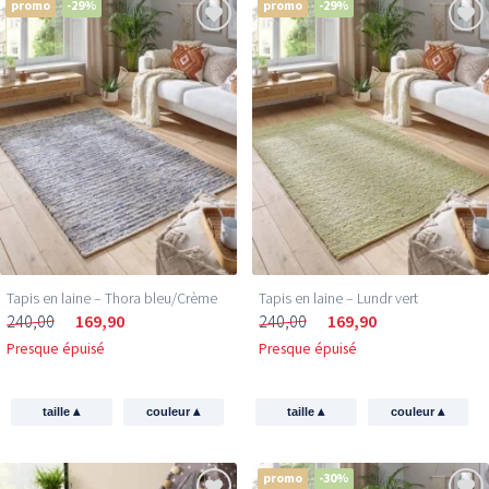
promo
-29%
promo
-29%
Tapis en laine – Thora bleu/Crème
Tapis en laine – Lundr vert
240,00
169,90
240,00
169,90
Presque épuisé
Presque épuisé
▴
▴
▴
▴
taille
couleur
taille
couleur
promo
-30%