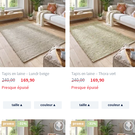
Tapis en laine – Lundr beige
Tapis en laine – Thora vert
240,00
169,90
240,00
169,90
Presque épuisé
Presque épuisé
▴
▴
▴
▴
taille
couleur
taille
couleur
promo
-31%
promo
-31%