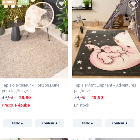
promo
-40%
Tapis d’extérieur – Horizon Dune
Tapis enfant Eléphant – Adventures
gris clair/beige
gris/rose
49,90
29,90
79,90
49,90
Presque épuisé
En stock
▴
▴
▴
▴
taille
couleur
taille
couleur