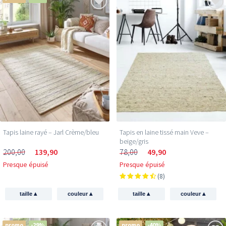
Tapis laine rayé – Jarl Crème/bleu
Tapis en laine tissé main Veve –
beige/gris
200,00
139,90
78,00
49,90
Presque épuisé
Presque épuisé
(8)
▴
▴
▴
▴
taille
couleur
taille
couleur
promo
-29%
promo
-40%