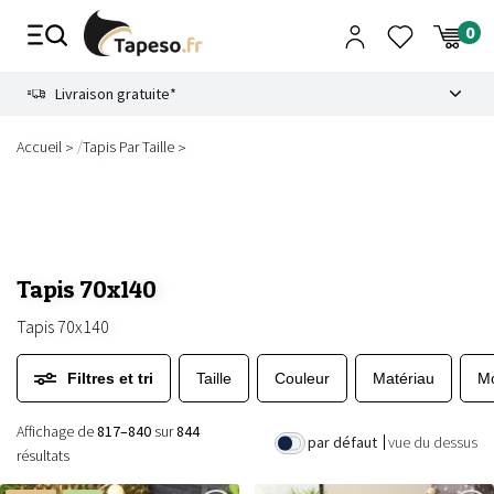
Passer
au
contenu
8.6
Livraison gratuite*
/
Accueil
Tapis Par Taille
Tapis 70x140
Tapis 70x140
Filtres et tri
Taille
Couleur
Matériau
Mo
Affichage de
817–840
sur
844
par défaut
vue du dessus
résultats