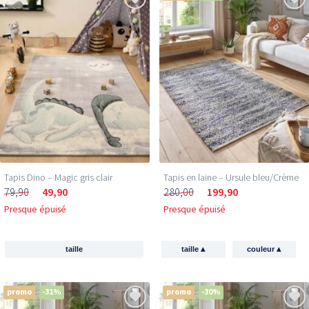
Tapis Dino – Magic gris clair
Tapis en laine – Ursule bleu/Crème
79,90
49,90
280,00
199,90
Presque épuisé
Presque épuisé
▴
▴
taille
taille
couleur
promo
-31%
promo
-30%