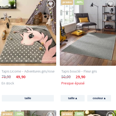
promo
-40%
Tapis Licorne – Adventures gris/rose
Tapis bouclé – Fleur gris
79,90
49,90
50,00
29,90
En stock
Presque épuisé
▴
▴
taille
taille
couleur
promo
-30%
promo
-38%