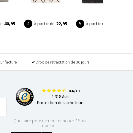
de
40,95
à partir de
22,95
à partir de
36,95
sur facture
Droit de rétractation de 30 jours
8.6
/10
1.318 Avis
Protection des acheteurs
Que faire pour ne rien manquer ? Suis-
nous ici !