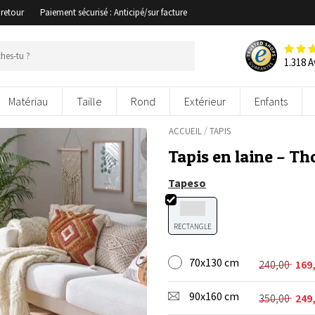
 retour
Paiement sécurisé : Anticipé/sur facture
1.318 A
Matériau
Taille
Rond
Extérieur
Enfants
/
ACCUEIL
TAPIS
Tapis en laine – T
Tapeso
RECTANGLE
70x130 cm
240,00
169
Le
Le
prix
prix
90x160 cm
initial
actuel
350,00
249
Le
Le