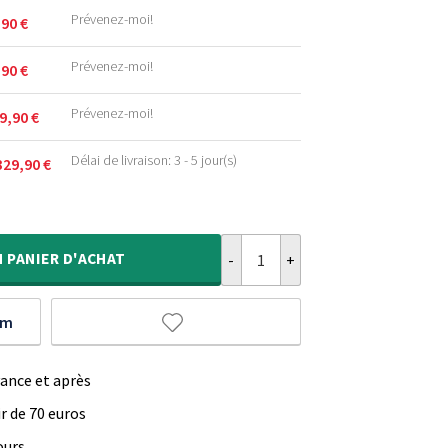
.
.
Prévenez-moi!
,90
€
.
.
Prévenez-moi!
,90
€
.
.
Prévenez-moi!
9,90
€
.
.
Délai de livraison: 3 - 5 jour(s)
329,90
€
€.
.
quantité de Tapis en laine - Thor
€.
€.
N
PANIER D'ACHAT
um
vance et après
ir de 70 euros
ours