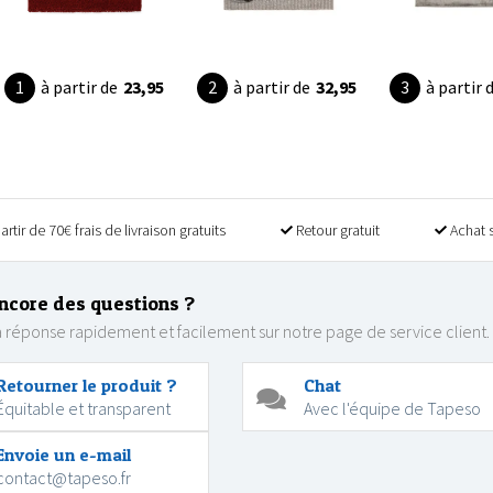
à partir de
23,95
à partir de
32,95
à partir 
artir de 70€ frais de livraison gratuits
Retour gratuit
Achat 
ncore des questions ?
 réponse rapidement et facilement sur notre page de service client.
Retourner le produit ?
Chat
Équitable et transparent
Avec l'équipe de Tapeso
Envoie un e-mail
contact@tapeso.fr