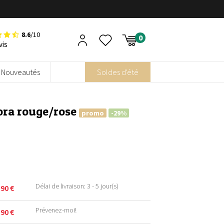
8.6
/10
vis
Nouveautés
Soldes d'été
hora rouge/rose
promo
-29%
Délai de livraison: 3 - 5 jour(s)
,90
€
Prévenez-moi!
,90
€