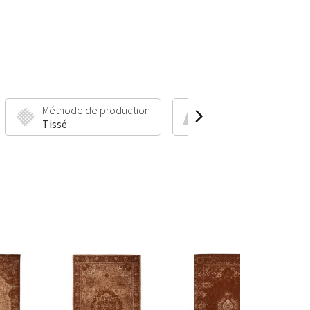
Méthode de production
Hauteur et poids du po
Tissé
9 mm | 2400 g/m²