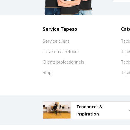
Service Tapeso
Cat
Service client
Tapi
Livraison et retours
Tapi
Clients professionnels
Tapi
Blog
Tapi
Tendances &
Inspiration