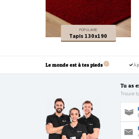
POPULAIRE
Tapis 130x190
Le monde est à tes pieds
À p
Tu as e
Trouve ta