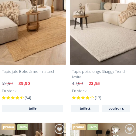
Tapis jute Boho & me – naturel
Tapis poils longs Shaggy Trend –
ivoire
59,90
39,90
40,00
23,95
En stock
En stock
(54)
(17)
▴
▴
taille
taille
couleur
promo
-40%
promo
-32%