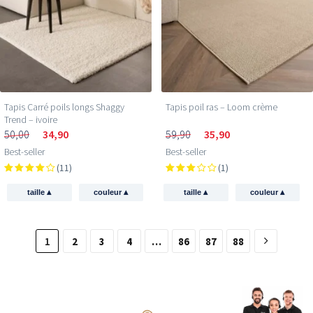
Tapis Carré poils longs Shaggy
Tapis poil ras​ – Loom crème
Trend – ivoire
50,00
34,90
59,90
35,90
Best-seller
Best-seller
(11)
(1)
▴
▴
▴
▴
taille
couleur
taille
couleur
1
2
3
4
…
86
87
88