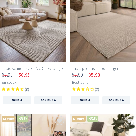
Tapis scandinave – Arc Curve beige
Tapis poil ras​ – Loom argent
69,90
50,95
59,90
35,90
En stock
Best-seller
(8)
(3)
▴
▴
▴
▴
taille
couleur
taille
couleur
promo
-32%
promo
-31%