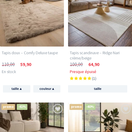
Tapis doux – Comfy Deluxe taupe
Tapis scandinave – Ridge Nari
crème/beige
110,00
59,90
100,00
64,90
En stock
Presque épuisé
(1)
▴
▴
taille
couleur
taille
promo
-41%
promo
-40%