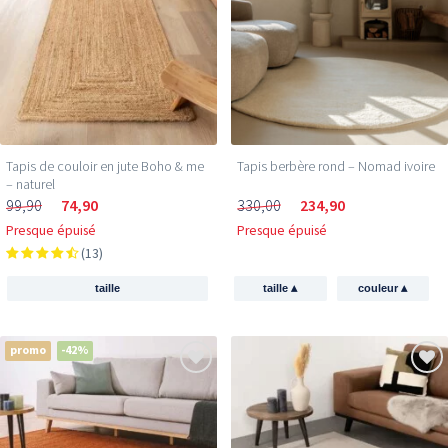
Tapis de couloir en jute Boho & me
Tapis berbère rond – Nomad ivoire
– naturel
99,90
74,90
330,00
234,90
Presque épuisé
Presque épuisé
(13)
▴
▴
taille
taille
couleur
promo
-42%