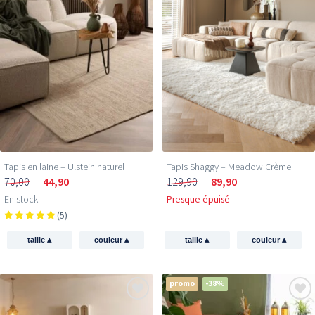
Tapis en laine – Ulstein naturel
Tapis Shaggy – Meadow Crème
70,00
44,90
129,90
89,90
En stock
Presque épuisé
(5)
▴
▴
▴
▴
taille
couleur
taille
couleur
promo
-38%