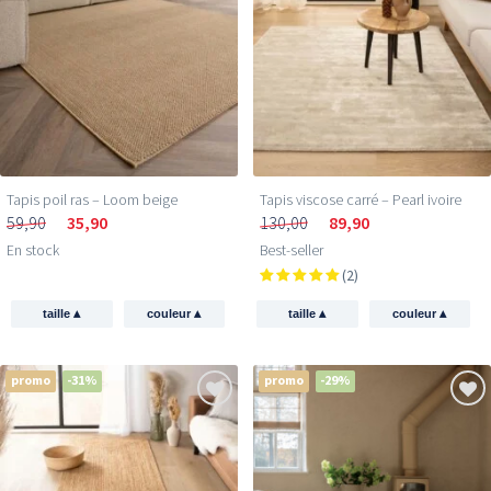
Tapis poil ras​ – Loom beige
Tapis viscose carré – Pearl ivoire
59,90
35,90
130,00
89,90
En stock
Best-seller
(2)
▴
▴
▴
▴
taille
couleur
taille
couleur
promo
-31%
promo
-29%