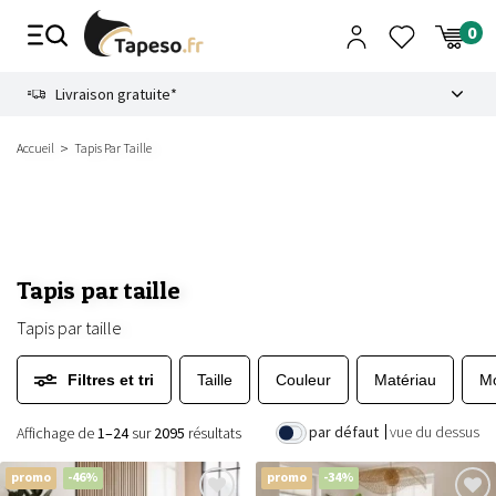
Passer
au
contenu
8.6
Livraison gratuite*
Accueil
Tapis Par Taille
Tapis par taille
Tapis par taille
Filtres et tri
Taille
Couleur
Matériau
Mo
par défaut
vue du dessus
Affichage de
1–24
sur
2095
résultats
promo
-46%
promo
-34%