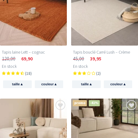
Tapis laine Lett – cognac
Tapis bouclé Carré Lush – Crème
120,00
69,90
45,00
39,95
En stock
En stock
(18)
(2)
▴
▴
▴
▴
taille
couleur
taille
couleur
promo
-41%