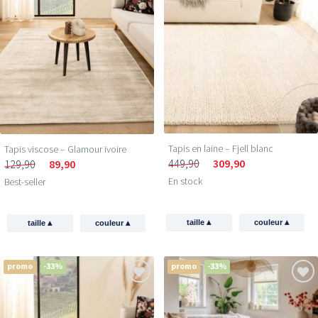
Tapis en laine – Fjell blanc
Tapis viscose – Glamour ivoire
449,90
309,90
129,90
89,90
En stock
Best-seller
▴
▴
▴
▴
taille
couleur
taille
couleur
promo
-33%
promo
-33%