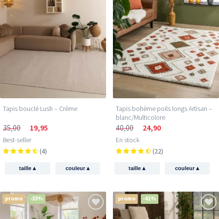
Tapis bouclé Lush – Crème
Tapis bohème poils longs Artisan –
blanc/Multicolore
35,00
19,95
40,00
24,90
Best-seller
En stock
(4)
(22)
▴
▴
▴
▴
taille
couleur
taille
couleur
promo
-33%
promo
-41%