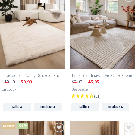
Tapis doux – Comfy Deluxe crème
Tapis scandinave – Arc Curve Crème
110,00
59,90
69,90
45,95
En stock
Best-seller
(11)
▴
▴
▴
▴
taille
couleur
taille
couleur
promo
-33%