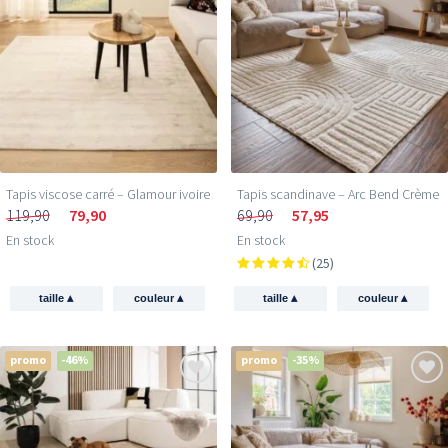
Tapis viscose carré – Glamour ivoire
Tapis scandinave – Arc Bend Crème
119,90
79,90
69,90
57,95
En stock
En stock
(25)
▴
▴
▴
▴
taille
couleur
taille
couleur
promo
-46%
promo
-35%