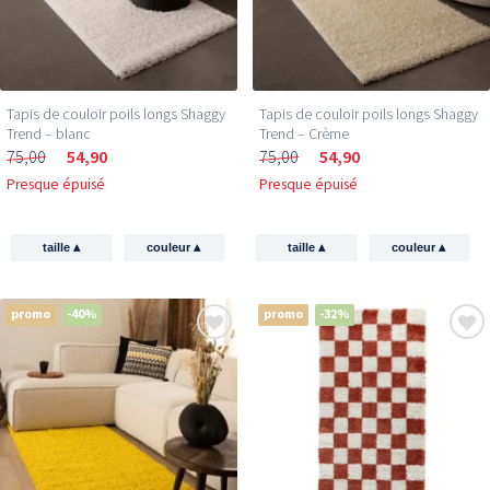
Tapis de couloir poils longs Shaggy
Tapis de couloir poils longs Shaggy
Trend – blanc
Trend – Crème
75,00
54,90
75,00
54,90
Presque épuisé
Presque épuisé
▴
▴
▴
▴
taille
couleur
taille
couleur
promo
-40%
promo
-32%