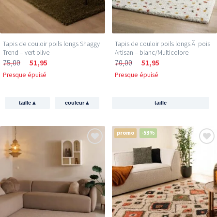
Tapis de couloir poils longs Shaggy
Tapis de couloir poils longs Ã pois
Trend – vert olive
Artisan – blanc/Multicolore
75,00
51,95
70,00
51,95
Presque épuisé
Presque épuisé
▴
▴
taille
couleur
taille
promo
-53%