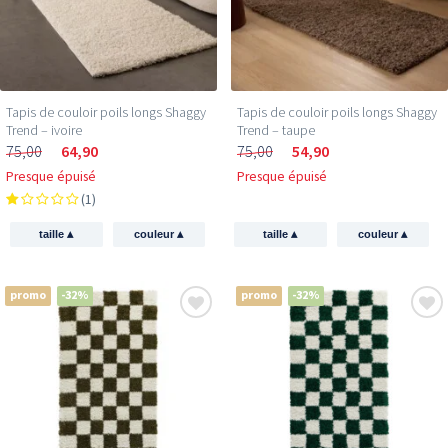
Tapis de couloir poils longs Shaggy
Tapis de couloir poils longs Shaggy
Trend – ivoire
Trend – taupe
75,00
64,90
75,00
54,90
Presque épuisé
Presque épuisé
(1)
▴
▴
▴
▴
taille
couleur
taille
couleur
promo
-32%
promo
-32%