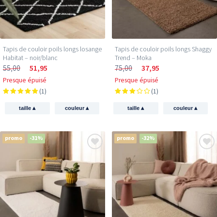
Tapis de couloir poils longs losange
Tapis de couloir poils longs Shaggy
Habitat – noir/blanc
Trend – Moka
55,00
51,95
75,00
37,95
Presque épuisé
Presque épuisé
(1)
(1)
▴
▴
▴
▴
taille
couleur
taille
couleur
promo
-31%
promo
-32%