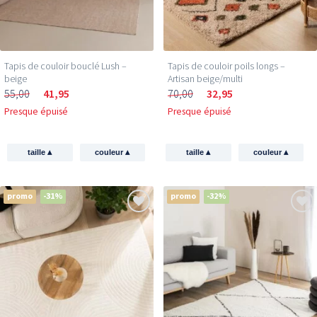
Tapis de couloir bouclé Lush –
Tapis de couloir poils longs –
beige
Artisan beige/multi
55,00
41,95
70,00
32,95
Presque épuisé
Presque épuisé
▴
▴
▴
▴
taille
couleur
taille
couleur
promo
-31%
promo
-32%