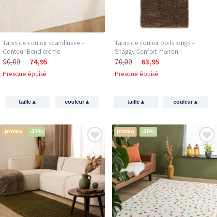
Tapis de couloir scandinave –
Tapis de couloir poils longs –
Contour Bend crème
Shaggy Confort marron
90,00
74,95
70,00
63,95
Presque épuisé
Presque épuisé
▴
▴
▴
▴
taille
couleur
taille
couleur
promo
-31%
promo
-30%