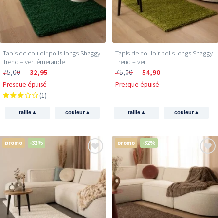
Tapis de couloir poils longs Shaggy
Tapis de couloir poils longs Shaggy
Trend – vert émeraude
Trend – vert
75,00
32,95
75,00
54,90
Presque épuisé
Presque épuisé
(1)
▴
▴
▴
▴
taille
couleur
taille
couleur
promo
-32%
promo
-32%