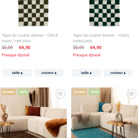
Tapis de couloir damier – Check
Tapis de couloir damier – Check
ivoire / vert olive
ivoire/jade
95,00
64,90
95,00
64,90
Presque épuisé
Presque épuisé
▴
▴
▴
▴
taille
couleur
taille
couleur
promo
-32%
promo
-32%