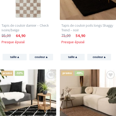
Tapis de couloir damier – Check
Tapis de couloir poils longs Shaggy
ivoire/beige
Trend – noir
95,00
64,90
75,00
54,90
Presque épuisé
Presque épuisé
▴
▴
▴
▴
taille
couleur
taille
couleur
promo
-32%
promo
-49%