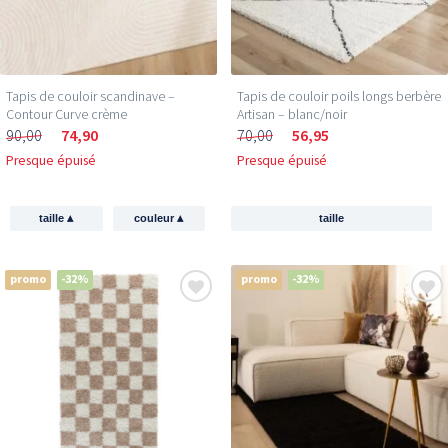
Tapis de couloir scandinave –
Tapis de couloir poils longs berbère
Contour Curve crème
Artisan – blanc/noir
90,00
74,90
70,00
56,95
Presque épuisé
Presque épuisé
▴
▴
taille
couleur
taille
promo
-32%
promo
-32%