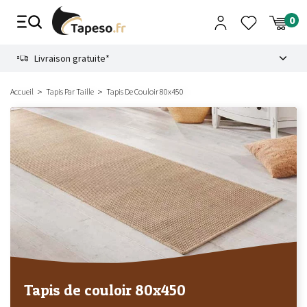
Passer
au
contenu
8.6
Livraison gratuite*
Accueil
Tapis Par Taille
Tapis De Couloir 80x450
Tapis de couloir 80x450