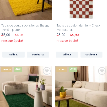
Tapis de couloir poils longs Shaggy
Tapis de couloir damier – Check
Trend – jaune
ivoire/corail
75,00
44,95
95,00
64,90
Presque épuisé
Presque épuisé
▴
▴
▴
▴
taille
couleur
taille
couleur
promo
-56%
promo
-32%