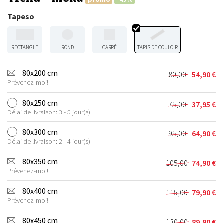
Tapeso
RECTANGLE
ROND
CARRÉ
TAPIS DE COULOIR
80x200 cm
80,00
54,90
€
Le
Le
Prévenez-moi!
prix
prix
initial
actuel
80x250 cm
75,00
37,95
€
Le
Le
était :
est :
Délai de livraison: 3 - 5 jour(s)
prix
prix
80,00 €.
54,90 €.
initial
actuel
80x300 cm
95,00
64,90
€
Le
Le
était :
est :
Délai de livraison: 2 - 4 jour(s)
prix
prix
75,00 €.
37,95 €.
initial
actuel
80x350 cm
105,00
74,90
€
Le
Le
était :
est :
Prévenez-moi!
prix
prix
95,00 €.
64,90 €.
initial
actuel
80x400 cm
115,00
79,90
€
Le
Le
était :
est :
Prévenez-moi!
prix
prix
105,00 €.
74,90 €.
initial
actuel
80x450 cm
130,00
89,90
€