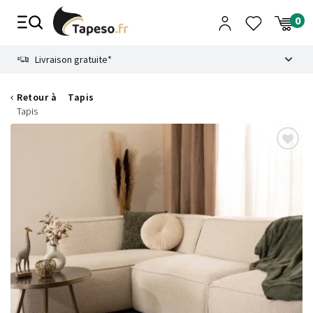
Passer
au
contenu
8.6
Livraison gratuite*
Retour à
Tapis
Tapis