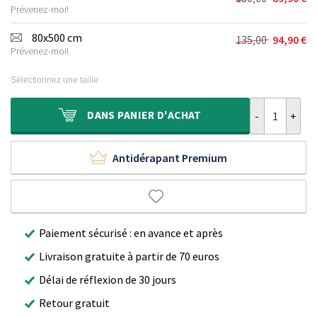
Le
Le
était :
est :
Prévenez-moi!
prix
prix
115,00 €.
79,90 €.
initial
actuel
80x500 cm
135,00
94,90
€
Le
Le
était :
est :
Prévenez-moi!
prix
prix
130,00 €.
89,90 €.
initial
actuel
Sélectionnez une taille
était :
est :
135,00 €.
94,90 €.
quantité de Ta
DANS
PANIER D'ACHAT
Antidérapant Premium
Paiement sécurisé : en avance et après
Livraison gratuite à partir de 70 euros
Délai de réflexion de 30 jours
Retour gratuit