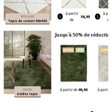
à partir
à par
56,95
POPULAIRE
de
de
Tapis de couloir 80x450
Jusqu'à 50% de réductio
promo
-41%
promo
à partir de
49,90
à partir
SOLDES
Soldes tapis