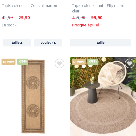
Tapis extérieur – Coastal marron
Tapis extérieur uni – Flip marron
clair
49,90
29,90
159,00
99,90
En stock
Presque épuisé
▴
▴
taille
couleur
taille
promo
-36%
promo
-38%