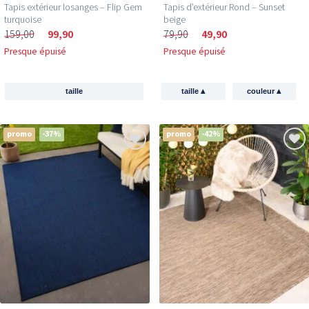
Tapis extérieur losanges – Flip Gem
Tapis d’extérieur Rond – Sunset
turquoise
beige
159,00
99,90
79,90
49,90
Presque épuisé
Presque épuisé
▴
▴
taille
taille
couleur
promo
-37%
promo
-42%