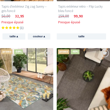
Tapis d’extérieur Zig zag Sunny –
Tapis extérieur retro – Flip Lucky
gris foncé
bleu foncé
50,00
32,95
159,00
99,90
Presque épuisé
Presque épuisé
(1)
▴
▴
taille
couleur
taille
promo
-59%
promo
-40%