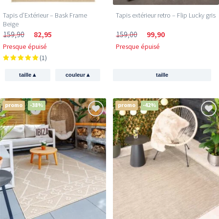
Tapis d’Extérieur – Bask Frame
Tapis extérieur retro – Flip Lucky gris
Beige
159,90
82,95
159,00
99,90
Presque épuisé
Presque épuisé
(1)
▴
▴
taille
couleur
taille
promo
-38%
promo
-42%