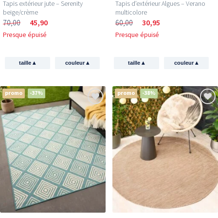
Tapis extérieur jute​ – Serenity
Tapis d’extérieur Algues – Verano
beige/crème
multicolore
70,00
45,90
60,00
30,95
Presque épuisé
Presque épuisé
▴
▴
▴
▴
taille
couleur
taille
couleur
promo
-37%
promo
-38%