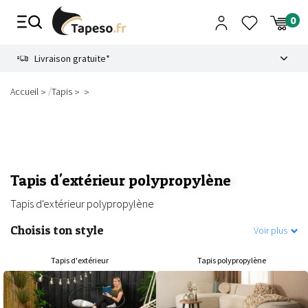
Passer
au
contenu
8.6
Livraison gratuite*
/
Accueil
Tapis
Tapis d'extérieur polypropylène
Tapis d'extérieur polypropylène
Choisis ton style
Voir plus
Tapis d'extérieur
Tapis polypropylène