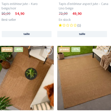
Tapis extérieur jute​ – Karo
Tapis d’extérieur aspect jute – Cana
beige/noir
Lino beige
90,00
54,90
70,00
49,90
Best-seller
En stock
(1)
taille
taille
promo
-40%
promo
-37%