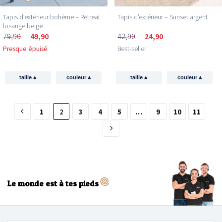
Tapis d’extérieur bohème – Retreat
Tapis d’extérieur – Sunset argent
losange beige
79,90
49,90
42,90
24,90
Presque épuisé
Best-seller
▴
▴
▴
▴
taille
couleur
taille
couleur
1
2
3
4
5
…
9
10
11
Le monde est à tes pieds