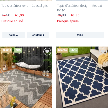
Tapis extérieur rond – Coastal gris
Tapis d’extérieur design – Retreat
beige
79,90
45,90
79,90
49,90
Presque épuisé
Presque épuisé
▴
▴
taille
couleur
taille
promo
-48%
promo
-37%