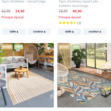
Tapis d’extérieur – Sunset beige
Tapis d’extérieur aspect jute –
bohème Jewel beige
42,90
24,90
79,90
49,90
Presque épuisé
Presque épuisé
(2)
▴
▴
▴
▴
taille
couleur
taille
couleur
promo
-38%
promo
-59%