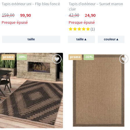
Tapis extérieur uni – Flip bleu foncé
Tapis d’extérieur – Sunset marron
clair
159,00
99,90
42,90
24,90
Presque épuisé
Presque épuisé
(1)
▴
▴
taille
taille
couleur
promo
-39%
promo
-31%