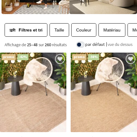
Filtres et tri
Taille
Couleur
Matériau
Mo
par défaut
vue du dessus
Affichage de
25–48
sur
260
résultats
promo
-42%
promo
-38%