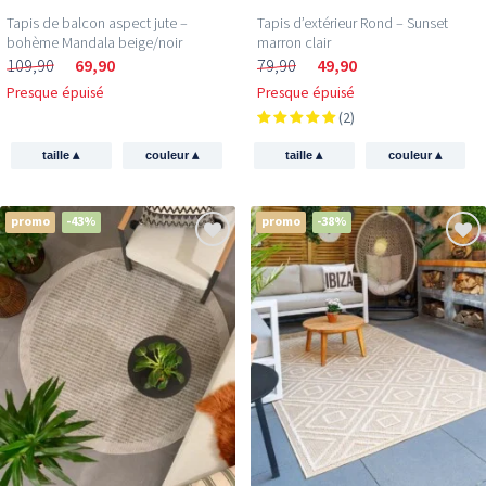
Tapis de balcon aspect jute –
Tapis d’extérieur Rond – Sunset
bohème Mandala beige/noir
marron clair
109,90
69,90
79,90
49,90
Presque épuisé
Presque épuisé
(2)
▴
▴
▴
▴
taille
couleur
taille
couleur
promo
-43%
promo
-38%