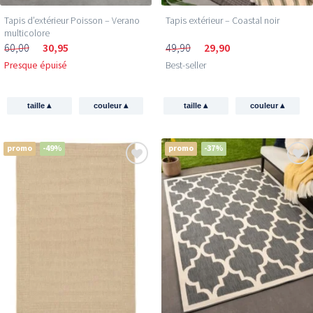
Tapis d’extérieur Poisson – Verano
Tapis extérieur – Coastal noir
multicolore
60,00
30,95
49,90
29,90
Presque épuisé
Best-seller
▴
▴
▴
▴
taille
couleur
taille
couleur
promo
-49%
promo
-37%