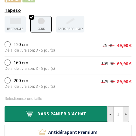
Tapeso
RECTANGLE
ROND
TAPIS DE COULOIR
120 cm
79,90
49,90
€
Le
Le
Délai de livraison: 3 - 5 jour(s)
prix
prix
initial
actuel
160 cm
109,90
69,90
€
Le
Le
était :
est :
Délai de livraison: 3 - 5 jour(s)
prix
prix
79,90 €.
49,90 €.
initial
actuel
200 cm
129,90
89,90
€
Le
Le
était :
est :
Délai de livraison: 3 - 5 jour(s)
prix
prix
109,90 €.
69,90 €.
initial
actuel
Sélectionnez une taille
était :
est :
129,90 €.
89,90 €.
quantité de Ta
DANS
PANIER D'ACHAT
Antidérapant Premium