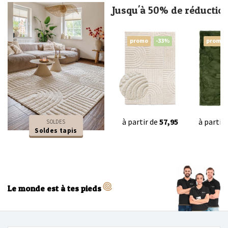
Jusqu'à 50% de réductio
promo
-33%
promo
à partir de
57,95
à partir
SOLDES
Soldes tapis
Le monde est à tes pieds