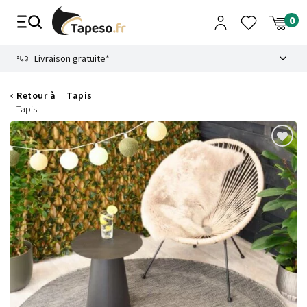
Passer
au
contenu
8.6
Livraison gratuite*
Retour à
Tapis
Tapis