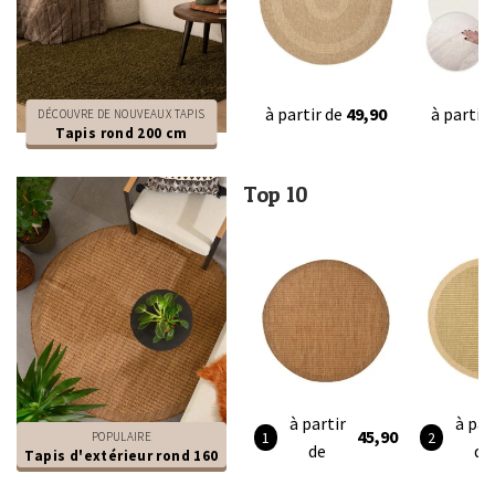
à partir de
49,90
à partir
DÉCOUVRE DE NOUVEAUX TAPIS
Tapis rond 200 cm
Top 10
à partir
à par
45,90
POPULAIRE
de
de
Tapis d'extérieur rond 160