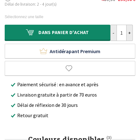
Le
Le
était :
est :
Délai de livraison: 2 - 4 jour(s)
prix
prix
300,00 €.
199,90 €.
initial
actuel
Sélectionnez une taille
était :
est :
450,00 €.
299,90 €.
quantité de Ta
DANS
PANIER D'ACHAT
Antidérapant Premium
Paiement sécurisé : en avance et après
Livraison gratuite à partir de 70 euros
Délai de réflexion de 30 jours
Retour gratuit
Couleurs disponibles
(3)