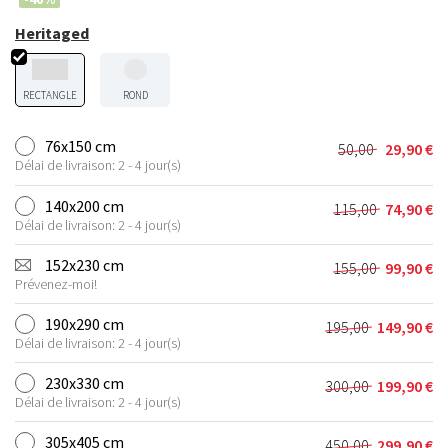
Heritaged
RECTANGLE
ROND
76x150 cm
50,00
29,90
€
Le
Le
Délai de livraison: 2 - 4 jour(s)
prix
prix
initial
actuel
140x200 cm
115,00
74,90
€
Le
Le
était :
est :
Délai de livraison: 2 - 4 jour(s)
prix
prix
50,00 €.
29,90 €.
initial
actuel
152x230 cm
155,00
99,90
€
Le
Le
était :
est :
Prévenez-moi!
prix
prix
115,00 €.
74,90 €.
initial
actuel
190x290 cm
195,00
149,90
€
Le
Le
était :
est :
Délai de livraison: 2 - 4 jour(s)
prix
prix
155,00 €.
99,90 €.
initial
actuel
230x330 cm
300,00
199,90
€
Le
Le
était :
est :
Délai de livraison: 2 - 4 jour(s)
prix
prix
195,00 €.
149,90 €.
initial
actuel
305x405 cm
450,00
299,90
€