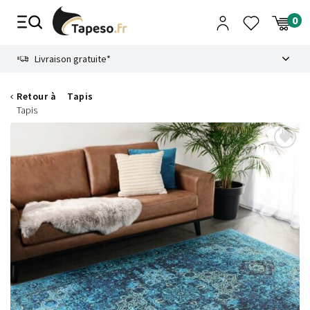
Passer
au
contenu
8.6
Livraison gratuite*
Retour à
Tapis
Tapis