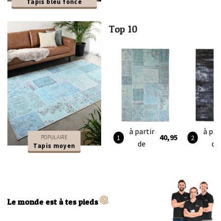
Tapis bleu foncé
Top 10
à partir
à par
40,95
POPULAIRE
de
de
Tapis moyen
Le monde est à tes pieds