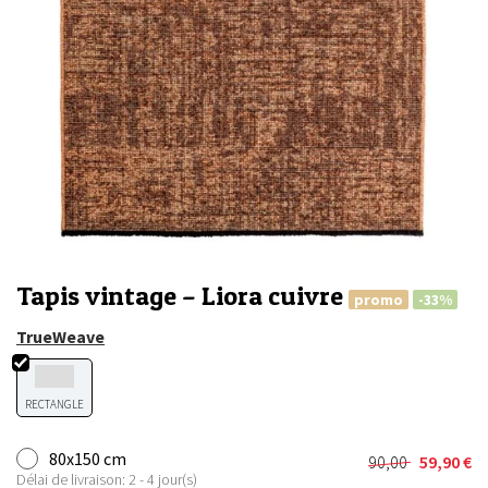
Tapis vintage – Liora cuivre
promo
-33%
TrueWeave
RECTANGLE
80x150 cm
90,00
59,90
€
Le
Le
Délai de livraison: 2 - 4 jour(s)