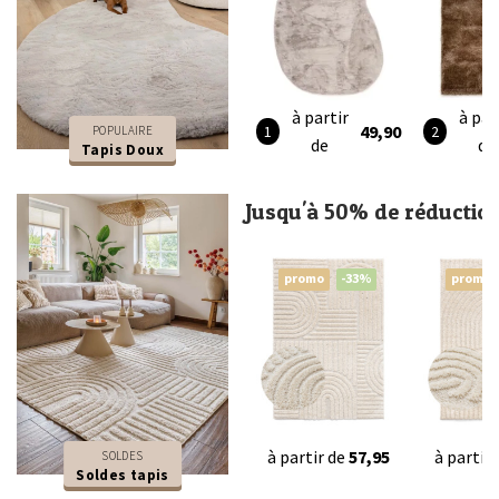
à partir
à par
49,90
POPULAIRE
de
de
Tapis Doux
Jusqu'à 50% de réductio
promo
-33%
promo
à partir de
57,95
à partir
SOLDES
Soldes tapis