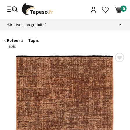
Passer
au
contenu
8.6
Livraison gratuite*
Retour à
Tapis
Tapis