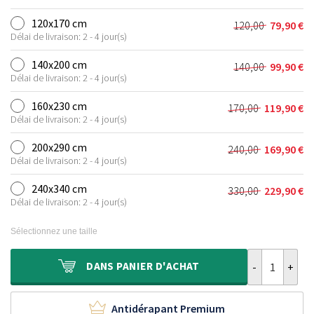
prix
prix
initial
actuel
120x170 cm
120,00
79,90
€
Le
Le
était :
est :
Délai de livraison: 2 - 4 jour(s)
prix
prix
90,00 €.
59,90 €.
initial
actuel
140x200 cm
140,00
99,90
€
Le
Le
était :
est :
Délai de livraison: 2 - 4 jour(s)
prix
prix
120,00 €.
79,90 €.
initial
actuel
160x230 cm
170,00
119,90
€
Le
Le
était :
est :
Délai de livraison: 2 - 4 jour(s)
prix
prix
140,00 €.
99,90 €.
initial
actuel
200x290 cm
240,00
169,90
€
Le
Le
était :
est :
Délai de livraison: 2 - 4 jour(s)
prix
prix
170,00 €.
119,90 €.
initial
actuel
240x340 cm
330,00
229,90
€
Le
Le
était :
est :
Délai de livraison: 2 - 4 jour(s)
prix
prix
240,00 €.
169,90 €.
initial
actuel
Sélectionnez une taille
était :
est :
330,00 €.
229,90 €.
quantité de Ta
DANS
PANIER D'ACHAT
Antidérapant Premium