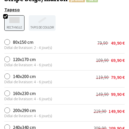
Tapeso
RECTANGLE
TAPIS DE COULOIR
80x150 cm
79,90
49,90
€
Le
Le
Délai de livraison: 2 - 4 jour(s)
prix
prix
initial
actuel
120x170 cm
109,90
69,90
€
Le
Le
était :
est :
Délai de livraison: 4 - 6 jour(s)
prix
prix
79,90 €.
49,90 €.
initial
actuel
140x200 cm
119,90
79,90
€
Le
Le
était :
est :
Délai de livraison: 4 - 6 jour(s)
prix
prix
109,90 €.
69,90 €.
initial
actuel
160x230 cm
149,90
99,90
€
Le
Le
était :
est :
Délai de livraison: 4 - 6 jour(s)
prix
prix
119,90 €.
79,90 €.
initial
actuel
200x290 cm
219,90
149,90
€
Le
Le
était :
est :
Délai de livraison: 4 - 6 jour(s)
prix
prix
149,90 €.
99,90 €.
initial
actuel
240x340 cm
309,90
209,90
€