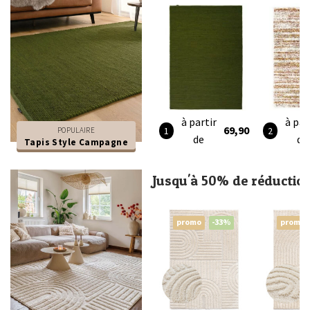
à partir
à par
69,90
POPULAIRE
de
de
Tapis Style Campagne
Jusqu'à 50% de réductio
promo
-33%
promo