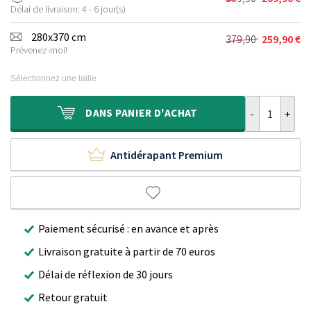
Le
Le
était :
est :
Délai de livraison: 4 - 6 jour(s)
prix
prix
219,90 €.
149,90 €.
initial
actuel
280x370 cm
379,90
259,90
€
Le
Le
était :
est :
Prévenez-moi!
prix
prix
309,90 €.
209,90 €.
initial
actuel
Sélectionnez une taille
était :
est :
379,90 €.
259,90 €.
quantité de T
DANS
PANIER D'ACHAT
Antidérapant Premium
Paiement sécurisé : en avance et après
Livraison gratuite à partir de 70 euros
Délai de réflexion de 30 jours
Retour gratuit