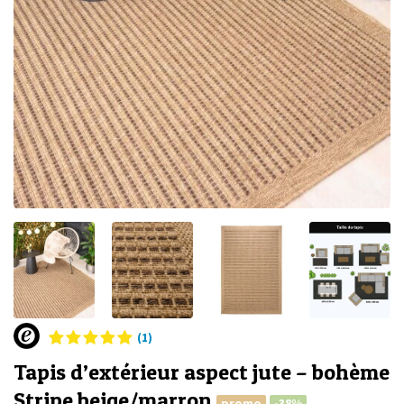
(1)
Tapis d’extérieur aspect jute – bohème
Stripe beige/marron
promo
-38%