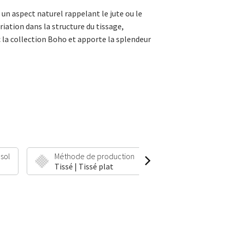
 un aspect naturel rappelant le jute ou le
iation dans la structure du tissage,
 la collection Boho et apporte la splendeur
 sol
Méthode de production
Hauteur et poid
Tissé | Tissé plat
5 mm | 1600 g