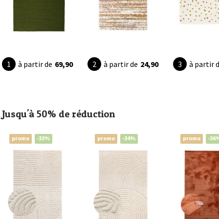
à partir de
69,90
à partir de
24,90
à partir 
Jusqu'à 50% de réduction
promo
-33%
promo
-34%
promo
-36