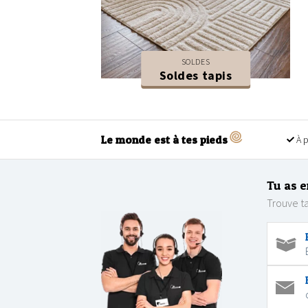
SOLDES
Soldes tapis
Le monde est à tes pieds
À p
Tu as e
Trouve ta