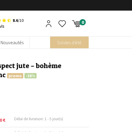
8.6
/10
vis
Nouveautés
Soldes d'été
spect jute – bohème
nc
promo
-38%
Délai de livraison: 1 - 5 jour(s)
90
€