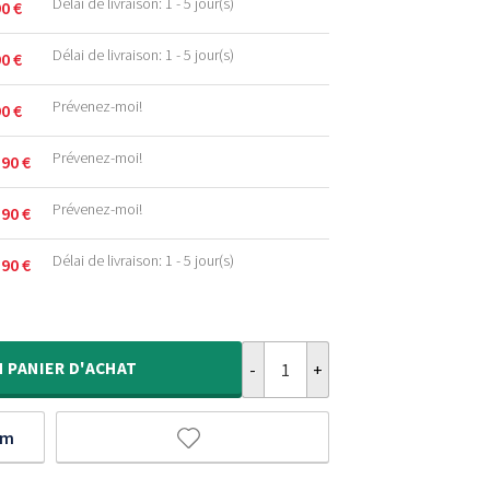
Délai de livraison: 1 - 5 jour(s)
90
€
Délai de livraison: 1 - 5 jour(s)
90
€
.
Prévenez-moi!
90
€
.
Prévenez-moi!
,90
€
.
Prévenez-moi!
,90
€
.
.
Délai de livraison: 1 - 5 jour(s)
,90
€
.
.
quantité de Tapis d'extérieur asp
.
.
N
PANIER D'ACHAT
um