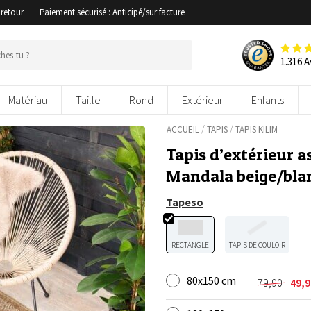
 retour
Paiement sécurisé : Anticipé/sur facture
1.316 A
Matériau
Taille
Rond
Extérieur
Enfants
/
/
ACCUEIL
TAPIS
TAPIS KILIM
Tapis d’extérieur a
Mandala beige/bla
Tapeso
RECTANGLE
TAPIS DE COULOIR
80x150 cm
79,90
49,
Le
Le
prix
prix