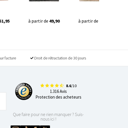
51,95
à partir de
49,90
à partir de
49,90
sur facture
Droit de rétractation de 30 jours
8.6
/10
1.316 Avis
Protection des acheteurs
Que faire pour ne rien manquer ? Suis-
nous ici !