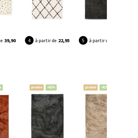
de
39,90
à partir de
22,95
à partir de
36,95
%
promo
-41%
promo
-41%