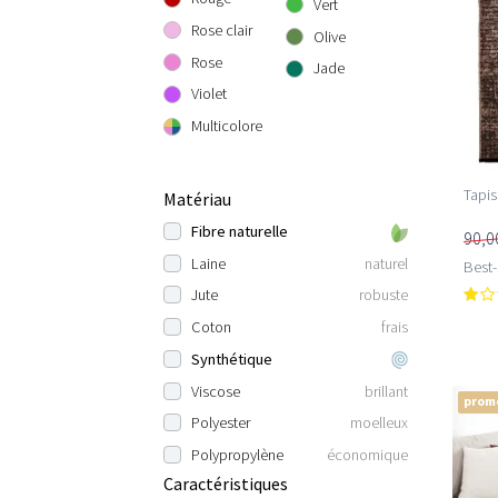
Vert
Rose clair
Olive
Rose
Jade
Violet
Multicolore
Tapis
Matériau
Fibre naturelle
90,0
Laine
naturel
Best-
Jute
robuste
Coton
frais
Synthétique
Viscose
brillant
prom
Polyester
moelleux
Polypropylène
économique
Caractéristiques