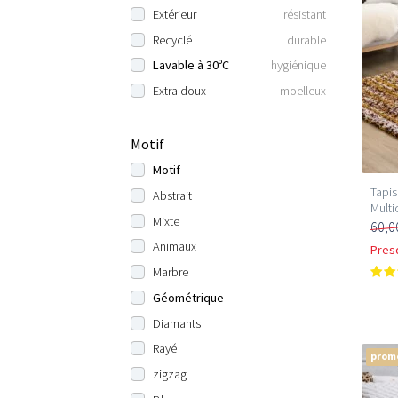
Extérieur
résistant
Recyclé
durable
Lavable à 30ºC
hygiénique
Extra doux
moelleux
Motif
Motif
Tapis
Abstrait
Multi
Mixte
60,0
Animaux
Pres
Marbre
Géométrique
Diamants
Rayé
prom
zigzag