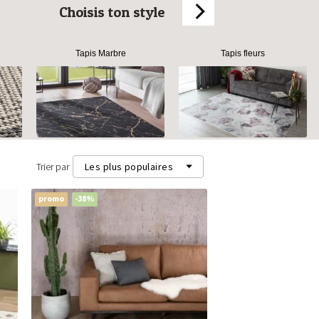
Choisis ton style
Tapis Marbre
Tapis fleurs
Trier par
Les plus populaires
promo
-38%
Les plus populaires
Les plus récents
Prix les plus bas (m²)
Prix les plus élevés (m²)