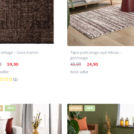
 vintage – Liora marron
Tapis poils longs rayé Artisan –
gris/rouge
0
59,90
40,00
24,90
seller
Best-seller
(1)
o
-35%
promo
-38%