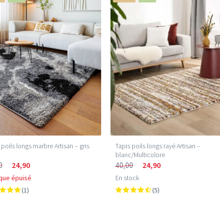
 poils longs marbre Artisan – gris
Tapis poils longs rayé Artisan –
blanc/Multicolore
0
24,90
40,00
24,90
que épuisé
En stock
(1)
(5)