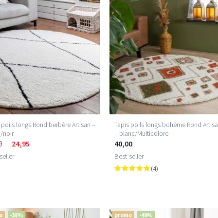
 poils longs Rond berbère Artisan –
Tapis poils longs bohème Rond Artis
/noir
– blanc/Multicolore
0
24,95
40,00
seller
Best-seller
(4)
o
-38%
promo
-49%