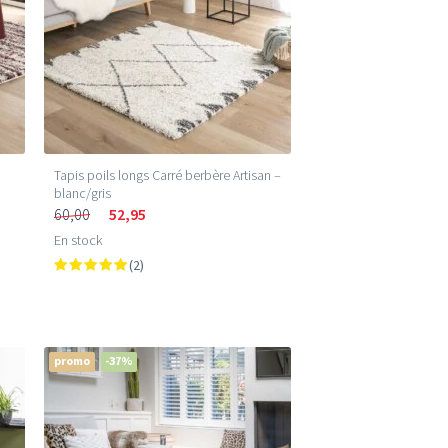
Tapis poils longs Carré berbère Artisan –
blanc/gris
60,00
52,95
En stock
(2)
promo
-37%