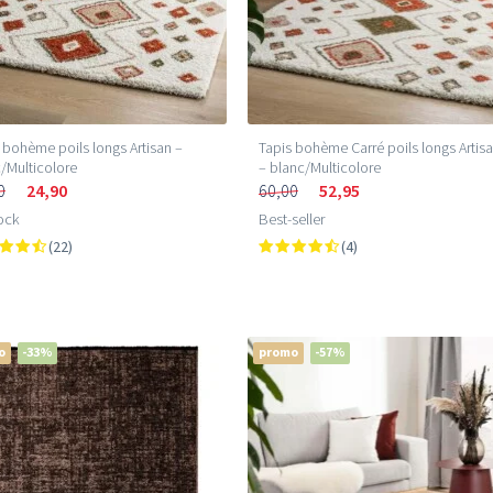
 bohème poils longs Artisan –
Tapis bohème Carré poils longs Artis
/Multicolore
– blanc/Multicolore
0
24,90
60,00
52,95
ock
Best-seller
(22)
(4)
o
-33%
promo
-57%