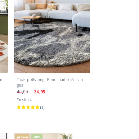
an
Tapis poils longs Rond marbre Artisan –
gris
40,00
24,95
En stock
(1)
promo
-38%