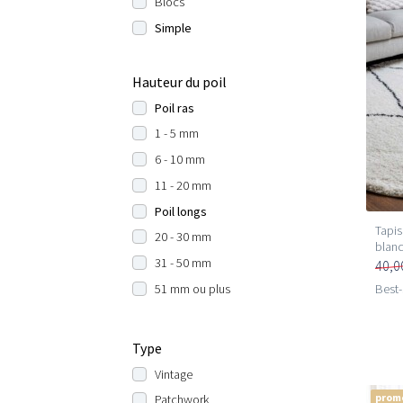
Blocs
Simple
Hauteur du poil
Poil ras
1 - 5 mm
6 - 10 mm
11 - 20 mm
Poil longs
Tapis
20 - 30 mm
blanc
31 - 50 mm
40,0
51 mm ou plus
Best-
Type
Vintage
prom
Patchwork