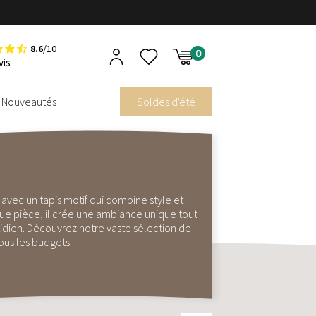
8.6
/10
vis
Nouveautés
Soldes d'été
 avec un tapis motif qui combine style et
que pièce, il crée une ambiance unique tout
idien. Découvrez notre vaste sélection de
ous les budgets.