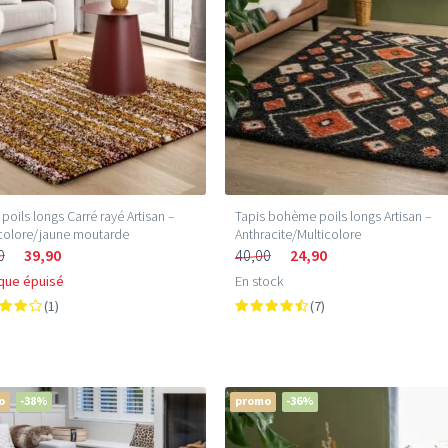
 poils longs Carré rayé Artisan –
Tapis bohème poils longs Artisan –
colore/jaune moutarde
Anthracite/Multicolore
0
39,90
40,00
24,90
que épuisé
En stock
(1)
(7)
o
-38%
promo
-36%