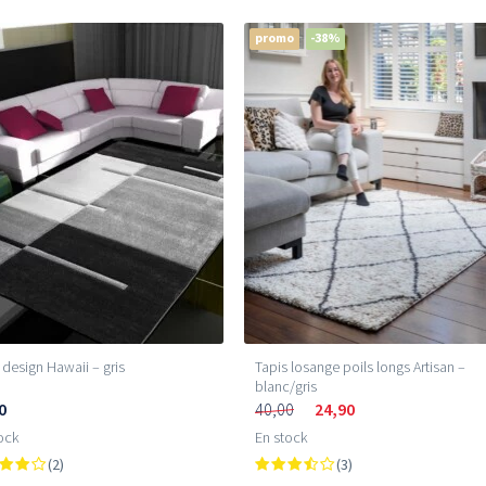
promo
-38%
 design Hawaii – gris
Tapis losange poils longs Artisan –
blanc/gris
0
40,00
24,90
ock
En stock
(2)
(3)