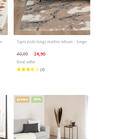
an
Tapis poils longs marbre Artisan – beige
40,00
24,90
Best-seller
(3)
promo
-35%