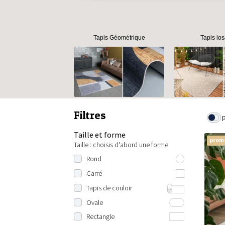
Tapis Géométrique
Tapis lo
Filtres
Taille et forme
prom
Taille : choisis d'abord une forme
Rond
80 cm rond
Carré
100 cm rond
100x100 cm
Tapis de couloir
120 cm rond
120x120 cm
Longueur : 200 cm
Ovale
140 cm rond
130x130 cm
Longueur : 230 cm
100x150 cm
Rectangle