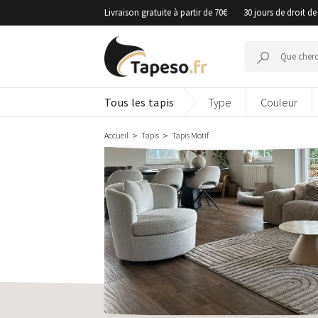
Passer
Livraison gratuite à partir de 70€
30 jours de droit de
au
contenu
Recherche
pour :
Tous les tapis
Type
Couleur
Accueil
Tapis
Tapis Motif