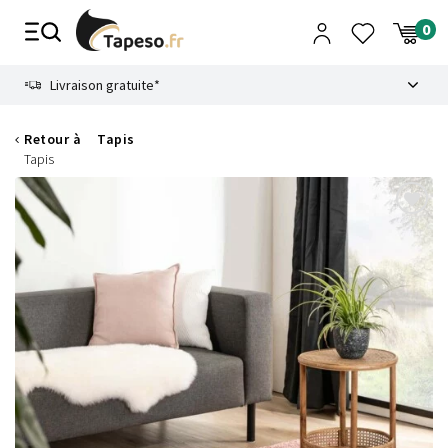
Passer
au
contenu
8.6
Livraison gratuite*
Retour à
Tapis
Tapis