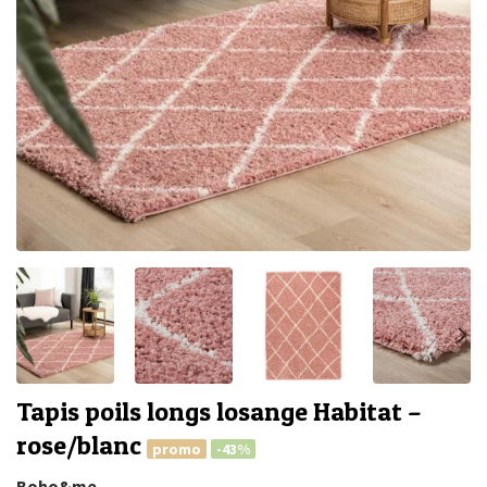
Tapis poils longs losange Habitat –
rose/blanc
promo
-43%
Boho&me