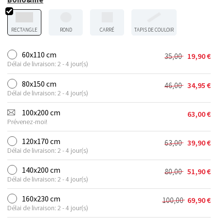
RECTANGLE
ROND
CARRÉ
TAPIS DE COULOIR
60x110 cm
35,00
19,90
€
Le
Le
Délai de livraison: 2 - 4 jour(s)
prix
prix
initial
actuel
80x150 cm
46,00
34,95
€
Le
Le
était :
est :
Délai de livraison: 2 - 4 jour(s)
prix
prix
35,00 €.
19,90 €.
initial
actuel
100x200 cm
63,00
€
était :
est :
Prévenez-moi!
46,00 €.
34,95 €.
120x170 cm
63,00
39,90
€
Le
Le
Délai de livraison: 2 - 4 jour(s)
prix
prix
initial
actuel
140x200 cm
80,00
51,90
€
Le
Le
était :
est :
Délai de livraison: 2 - 4 jour(s)
prix
prix
63,00 €.
39,90 €.
initial
actuel
160x230 cm
100,00
69,90
€
Le
Le
était :
est :
Délai de livraison: 2 - 4 jour(s)
prix
prix
80,00 €.
51,90 €.