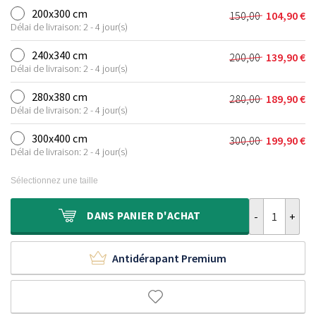
initial
actuel
200x300 cm
150,00
104,90
€
Le
Le
était :
est :
Délai de livraison: 2 - 4 jour(s)
prix
prix
100,00 €.
69,90 €.
initial
actuel
240x340 cm
200,00
139,90
€
Le
Le
était :
est :
Délai de livraison: 2 - 4 jour(s)
prix
prix
150,00 €.
104,90 €.
initial
actuel
280x380 cm
280,00
189,90
€
Le
Le
était :
est :
Délai de livraison: 2 - 4 jour(s)
prix
prix
200,00 €.
139,90 €.
initial
actuel
300x400 cm
300,00
199,90
€
Le
Le
était :
est :
Délai de livraison: 2 - 4 jour(s)
prix
prix
280,00 €.
189,90 €.
initial
actuel
Sélectionnez une taille
était :
est :
300,00 €.
199,90 €.
quantité de Ta
DANS
PANIER D'ACHAT
Antidérapant Premium