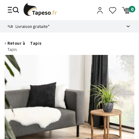
Passer
au
contenu
8.6
Livraison gratuite*
Retour à
Tapis
Tapis