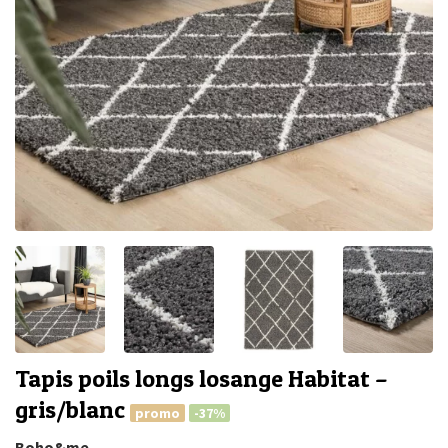
Tapis poils longs losange Habitat –
gris/blanc
promo
-37%
Boho&me