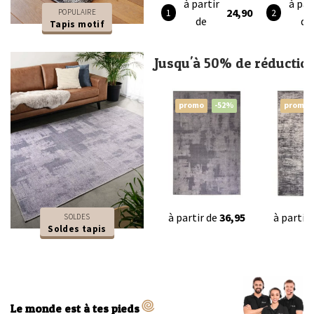
à partir
à par
24,90
POPULAIRE
de
de
Tapis motif
Jusqu'à 50% de réductio
promo
-52%
promo
à partir de
36,95
à partir
SOLDES
Soldes tapis
Le monde est à tes pieds