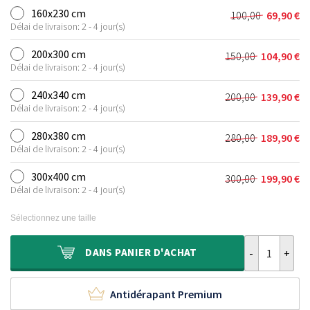
initial
actuel
160x230 cm
100,00
69,90
€
Le
Le
était :
est :
Délai de livraison: 2 - 4 jour(s)
prix
prix
80,00 €.
51,90 €.
initial
actuel
200x300 cm
150,00
104,90
€
Le
Le
était :
est :
Délai de livraison: 2 - 4 jour(s)
prix
prix
100,00 €.
69,90 €.
initial
actuel
240x340 cm
200,00
139,90
€
Le
Le
était :
est :
Délai de livraison: 2 - 4 jour(s)
prix
prix
150,00 €.
104,90 €.
initial
actuel
280x380 cm
280,00
189,90
€
Le
Le
était :
est :
Délai de livraison: 2 - 4 jour(s)
prix
prix
200,00 €.
139,90 €.
initial
actuel
300x400 cm
300,00
199,90
€
Le
Le
était :
est :
Délai de livraison: 2 - 4 jour(s)
prix
prix
280,00 €.
189,90 €.
initial
actuel
Sélectionnez une taille
était :
est :
300,00 €.
199,90 €.
quantité de Ta
DANS
PANIER D'ACHAT
Antidérapant Premium