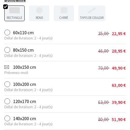
RECTANGLE
ROND
CARRÉ
TAPIS DE COULOIR
60x110 cm
35,00
22,95
€
Le
Le
Délai de livraison: 2 - 4 jour(s)
prix
prix
initial
actuel
80x150 cm
46,00
28,95
€
Le
Le
était :
est :
Délai de livraison: 2 - 4 jour(s)
prix
prix
35,00 €.
22,95 €.
initial
actuel
100x150 cm
70,00
49,90
€
Le
Le
était :
est :
Prévenez-moi!
prix
prix
46,00 €.
28,95 €.
initial
actuel
100x200 cm
63,00
€
était :
est :
Délai de livraison: 2 - 4 jour(s)
70,00 €.
49,90 €.
120x170 cm
63,00
39,90
€
Le
Le
Délai de livraison: 2 - 4 jour(s)
prix
prix
initial
actuel
140x200 cm
80,00
51,90
€
Le
Le
était :
est :
Délai de livraison: 2 - 4 jour(s)
prix
prix
63,00 €.
39,90 €.