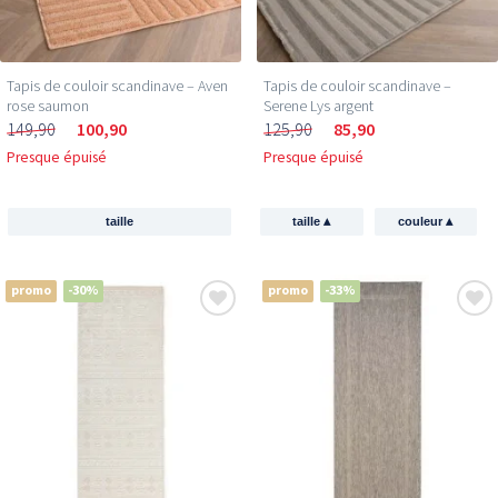
Tapis de couloir scandinave – Aven
Tapis de couloir scandinave –
rose saumon
Serene Lys argent
149,90
100,90
125,90
85,90
Presque épuisé
Presque épuisé
▴
▴
taille
taille
couleur
promo
-30%
promo
-33%