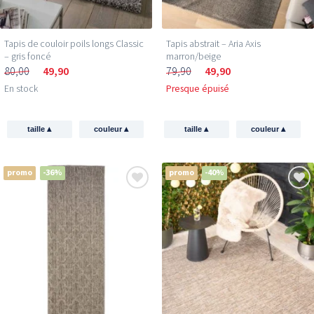
Tapis de couloir poils longs Classic
Tapis abstrait – Aria Axis
– gris foncé
marron/beige
80,00
49,90
79,90
49,90
En stock
Presque épuisé
▴
▴
▴
▴
taille
couleur
taille
couleur
promo
-36%
promo
-40%