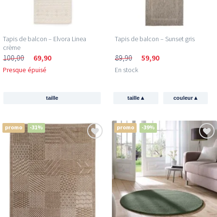
Tapis de balcon – Elvora Linea
Tapis de balcon – Sunset gris
crème
100,00
69,90
89,90
59,90
Presque épuisé
En stock
▴
▴
taille
taille
couleur
promo
-31%
promo
-39%