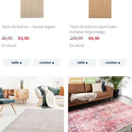
Tapis de balcon – Sunset argent
Tapis de balcon aspect jute –
bohème Stripe beige
89,90
59,90
109,90
69,90
En stock
En stock
▴
▴
▴
▴
taille
couleur
taille
couleur
promo
-52%