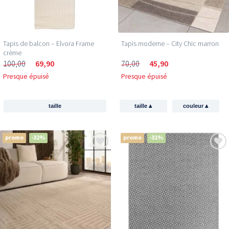
Tapis de balcon – Elvora Frame
Tapis moderne – City Chic marron
crème
100,00
69,90
70,00
45,90
Presque épuisé
Presque épuisé
▴
▴
taille
taille
couleur
promo
-32%
promo
-31%