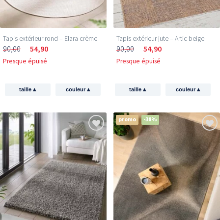
Tapis extérieur rond – Elara crème
Tapis extérieur jute​ – Artic beige
90,00
54,90
90,00
54,90
Presque épuisé
Presque épuisé
▴
▴
▴
▴
taille
couleur
taille
couleur
promo
-38%