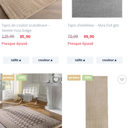
Tapis de couloir scandinave –
Tapis d’extérieur – Alvra Dot gris
Serene Voss beige
125,90
85,90
70,00
49,90
Presque épuisé
Presque épuisé
▴
▴
▴
▴
taille
couleur
taille
couleur
promo
-33%
promo
-30%