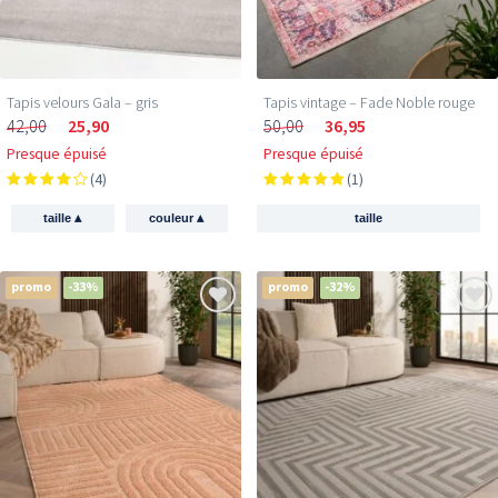
Tapis velours Gala – gris
Tapis vintage – Fade Noble rouge
42,00
25,90
50,00
36,95
Presque épuisé
Presque épuisé
(4)
(1)
▴
▴
taille
couleur
taille
promo
-33%
promo
-32%