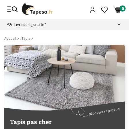
Passer
au
contenu
8.6
Livraison gratuite*
/
Accueil
Tapis
Découvrir ce produit
Tapis pas cher