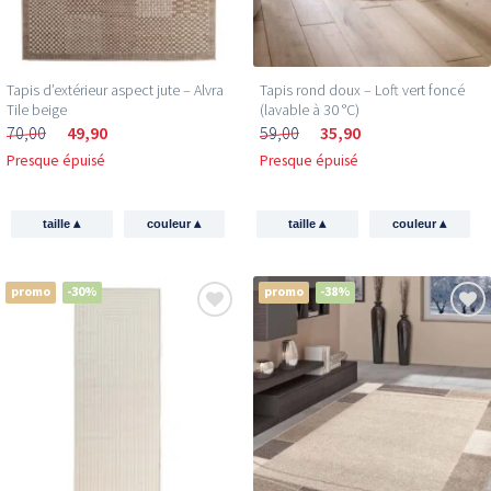
Tapis d’extérieur aspect jute – Alvra
Tapis rond doux – Loft vert foncé
Tile beige
(lavable à 30 °C)
70,00
49,90
59,00
35,90
Presque épuisé
Presque épuisé
▴
▴
▴
▴
taille
couleur
taille
couleur
promo
-30%
promo
-38%