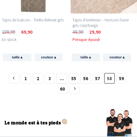
Tapis de balcon – Trellis Retreat gris
Tapis d’extérieur – Horizon Dune
gris clair/beige
109,90
69,90
49,90
29,90
En stock
Presque épuisé
▴
▴
▴
▴
taille
couleur
taille
couleur
1
2
3
…
55
56
57
58
59
60
Le monde est à tes pieds