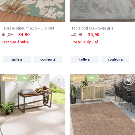
Tapis extérieur fleurs – Lilly vert
Tapis poil ras​ – Svea gris
90,00
54,90
60,00
34,90
Presque épuisé
Presque épuisé
▴
▴
▴
▴
taille
couleur
taille
couleur
promo
-39%
promo
-39%