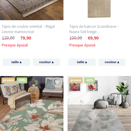
Tapis de couloir oriental – Regal
Tapis de balcon Scandinave –
Leonor marron/noir
Naara Soli beige
120,00
79,90
100,00
69,90
Presque épuisé
Presque épuisé
▴
▴
▴
▴
taille
couleur
taille
couleur
promo
-39%
promo
-42%