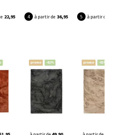
de
22,95
à partir de
36,95
à partir de
24,95
%
promo
-41%
promo
-41%
51,95
à partir de
49,90
à partir de
49,90