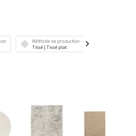
 sol
Méthode de production
Hauteur et poid
Tissé | Tissé plat
5 mm | 1100 g