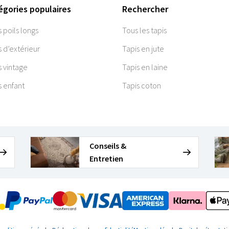
égories populaires
Rechercher
s poils longs
Tous les tapis
s d’extérieur
Tapis en jute
s vintage
Tapis en laine
s enfant
Tapis coton
Conseils &
Entretien