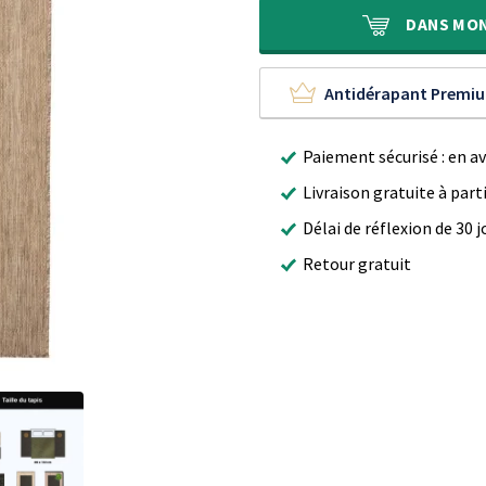
était :
est :
89,90 €.
59,90 €.
DANS
MO
Antidérapant Premi
Paiement sécurisé : en a
Livraison gratuite à part
Délai de réflexion de 30 j
Retour gratuit