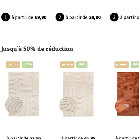
à partir de
69,90
à partir de
39,90
à partir 
Jusqu'à 50% de réduction
promo
-33%
promo
-34%
promo
-36
à partir de
57,95
à partir de
45,95
à partir de