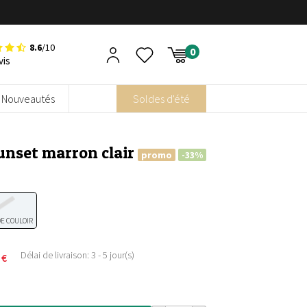
8.6
/10
vis
Nouveautés
Soldes d'été
Sunset marron clair
promo
-33%
DE COULOIR
Délai de livraison: 3 - 5 jour(s)
0
€