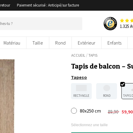
 retour
Paiement sécurisé : Anticipé/sur facture
1.325 A
Matériau
Taille
Rond
Extérieur
Enfants
/
ACCUEIL
TAPIS
Tapis de balcon – 
Tapeso
RECTANGLE
ROND
TAPIS 
80x250 cm
89,90
59,9
Le
Le
prix
prix
initial
actuel
Sélectionnez une taille