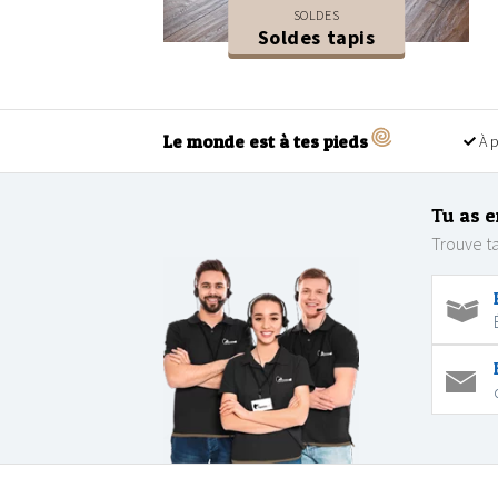
SOLDES
Soldes tapis
Le monde est à tes pieds
À p
Tu as e
Trouve ta