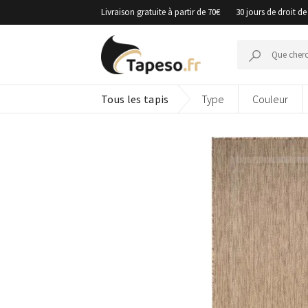
Passer
Livraison gratuite à partir de 70€
30 jours de droit de
au
contenu
Recherche
pour :
Tous les tapis
Type
Couleur