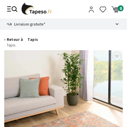
Passer
au
contenu
8.6
Livraison gratuite*
Retour à
Tapis
Tapis