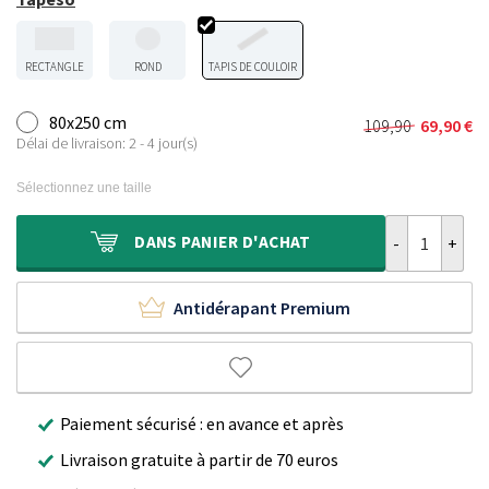
RECTANGLE
ROND
TAPIS DE COULOIR
80x250 cm
109,90
69,90
€
Le
Le
Délai de livraison: 2 - 4 jour(s)
prix
prix
initial
actuel
Sélectionnez une taille
était :
est :
109,90 €.
69,90 €.
quantité de Ta
DANS
PANIER D'ACHAT
Antidérapant Premium
Paiement sécurisé : en avance et après
Livraison gratuite à partir de 70 euros