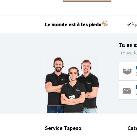
Le monde est à tes pieds
À p
Tu as e
Trouve ta
Service Tapeso
Cat