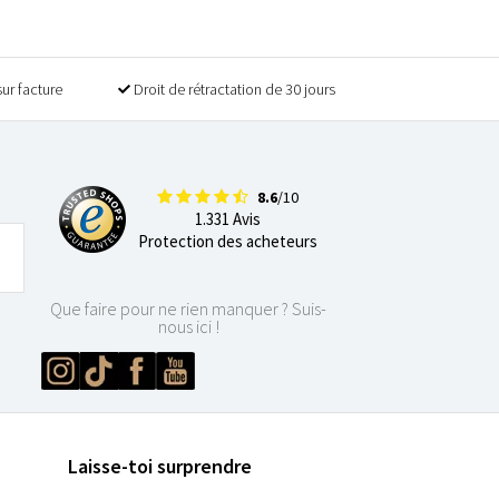
sur facture
Droit de rétractation de 30 jours
8.6
/10
1.331 Avis
Protection des acheteurs
Que faire pour ne rien manquer ? Suis-
nous ici !
Laisse-toi surprendre