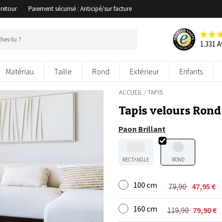
 retour
Paiement sécurisé : Anticipé/sur facture
1.331 A
Matériau
Taille
Rond
Extérieur
Enfants
/
ACCUEIL
TAPIS
Tapis velours Rond 
Paon Brillant
RECTANGLE
ROND
100 cm
79,90
47,95
€
Le
Le
prix
prix
160 cm
initial
actuel
119,90
79,90
€
Le
Le