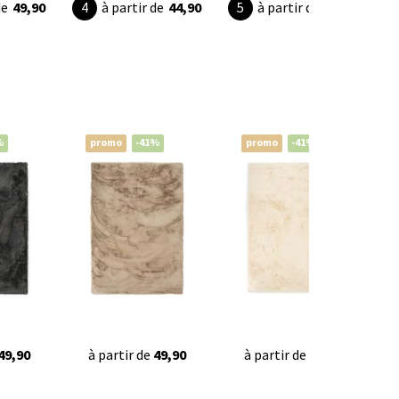
de
49,90
à partir de
44,90
à partir de
34,95
%
promo
-41%
promo
-41%
49,90
à partir de
49,90
à partir de
49,90