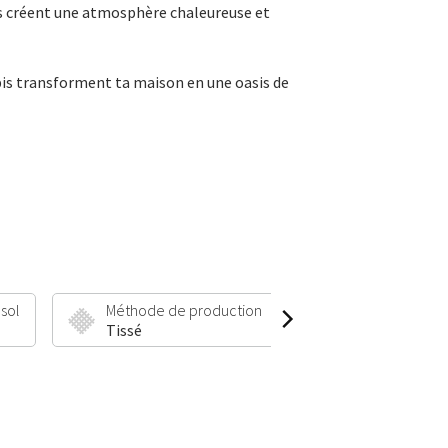
pis créent une atmosphère chaleureuse et
tapis transforment ta maison en une oasis de
 sol
Méthode de production
Hauteur et poid
Tissé
20 mm | 2600 